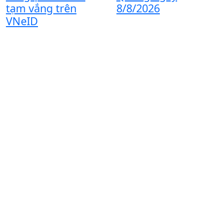
M
tạm vắng trên
8/8/2026
q
VNeID
d