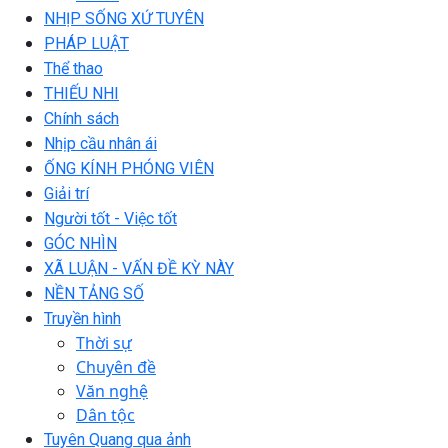
NHỊP SỐNG XỨ TUYÊN
PHÁP LUẬT
Thể thao
THIẾU NHI
Chính sách
Nhịp cầu nhân ái
ỐNG KÍNH PHÓNG VIÊN
Giải trí
Người tốt - Việc tốt
GÓC NHÌN
XÃ LUẬN - VẤN ĐỀ KỲ NÀY
NỀN TẢNG SỐ
Truyền hình
Thời sự
Chuyên đề
Văn nghệ
Dân tộc
Tuyên Quang qua ảnh