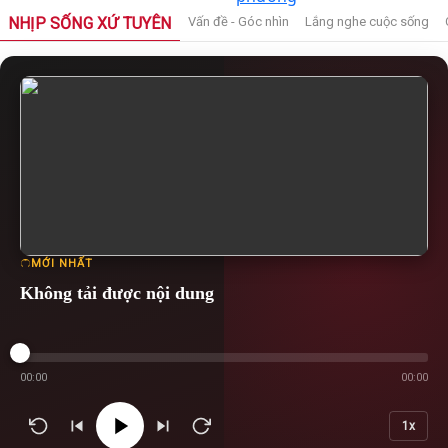
NHỊP SỐNG XỨ TUYÊN
Vấn đề - Góc nhìn
Lắng nghe cuộc sống
MỚI NHẤT
Không tải được nội dung
00:00
00:00
1x