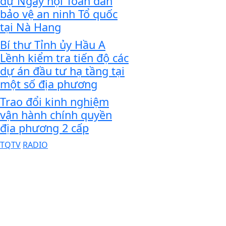
dự Ngày hội Toàn dân
bảo vệ an ninh Tổ quốc
tại Nà Hang
Bí thư Tỉnh ủy Hầu A
Lềnh kiểm tra tiến độ các
dự án đầu tư hạ tầng tại
một số địa phương
Trao đổi kinh nghiệm
vận hành chính quyền
địa phương 2 cấp
TQTV
RADIO