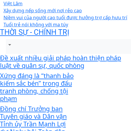
Việt Lâm
Xây dựng nếp sống mới nơi rẻo cao
Niềm vui của người cao tuổi được hưởng trợ cấp hưu trí
Tuổi trẻ nói không với ma túy
THỜI SỰ - CHÍNH TRỊ
Đề xuất nhiều giải pháp hoàn thiện pháp
luật về quân sự, quốc phòng
Xứng đáng là “thanh bảo
kiếm sắc bén” trong đấu
tranh phòng, chống tội
phạm
Đồng chí Trưởng ban
Tuyên giáo và Dân vận
Tỉnh ủy Trần Mạnh Lợi