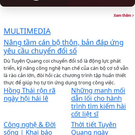
Xem thêm
MULTIMEDIA
Nâng tầm cán bộ thôn, bản đáp ứng
T
yêu cầu chuyển đổi số
C
t
Dù Tuyên Quang coi chuyển đổi số là động lực phát
T
triển, kỹ năng công nghệ hạn chế của cán bộ cơ sở vẫn
v
là rào cản lớn, đòi hỏi các chương trình tập huấn thiết
t
thực để giúp họ tự tin ứng dụng trong công việc.
x
Hồng Thái rộn rã
Những manh mối
m
ngày hội hái lê
dẫn lối cho hành
Á
trình tìm kiếm hài
T
cốt liệt sĩ
Công nghệ & Đời
Thời tiết Tuyên
sống | Khai báo
Quang ngày