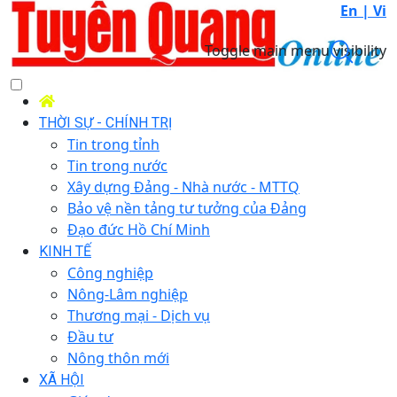
En |
Vi
Toggle main menu visibility
THỜI SỰ - CHÍNH TRỊ
Tin trong tỉnh
Tin trong nước
Xây dựng Đảng - Nhà nước - MTTQ
Bảo vệ nền tảng tư tưởng của Đảng
Đạo đức Hồ Chí Minh
KINH TẾ
Công nghiệp
Nông-Lâm nghiệp
Thương mại - Dịch vụ
Đầu tư
Nông thôn mới
XÃ HỘI