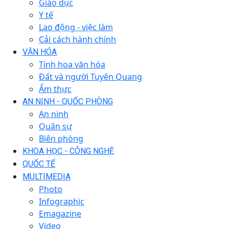
Giáo dục
Y tế
Lao động - việc làm
Cải cách hành chính
VĂN HÓA
Tinh hoa văn hóa
Đất và người Tuyên Quang
Ẩm thực
AN NINH - QUỐC PHÒNG
An ninh
Quân sự
Biên phòng
KHOA HỌC - CÔNG NGHỆ
QUỐC TẾ
MULTIMEDIA
Photo
Infographic
Emagazine
Video