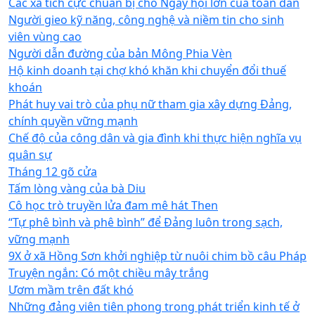
Các xã tích cực chuẩn bị cho Ngày hội lớn của toàn dân
Người gieo kỹ năng, công nghệ và niềm tin cho sinh
viên vùng cao
Người dẫn đường của bản Mông Phia Vèn
Hộ kinh doanh tại chợ khó khăn khi chuyển đổi thuế
khoán
Phát huy vai trò của phụ nữ tham gia xây dựng Đảng,
chính quyền vững mạnh
Chế độ của công dân và gia đình khi thực hiện nghĩa vụ
quân sự
Tháng 12 gõ cửa
Tấm lòng vàng của bà Diu
Cô học trò truyền lửa đam mê hát Then
“Tự phê bình và phê bình” để Đảng luôn trong sạch,
vững mạnh
9X ở xã Hồng Sơn khởi nghiệp từ nuôi chim bồ câu Pháp
Truyện ngắn: Có một chiều mây trắng
Ươm mầm trên đất khó
Những đảng viên tiên phong trong phát triển kinh tế ở