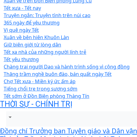
Xuân về trên Đồn Biên phòng Lũng Cú
Tết xưa - Tết nay
Truyện ngắn: Truyện tình trên núi cao
365 ngày để yêu thương
Vị quê ngày Tết
Xuân về bên hiên Khuôn Làn
Giữ biên giới từ lòng dân
Tết xa nhà của những người lính trẻ
Tết yêu thương
Chàng trai người Dao và hành trình sống vì cộng đồng
Thăng trầm nghề buôn đào, bán quất ngày Tết
Chợ Tết xưa - Miền ký ức ấm áp
Tiếng chổi tre trong sương sớm
Tết sớm ở Đồn Biên phòng Thàng Tín
THỜI SỰ - CHÍNH TRỊ
Đồng chí Trưởng ban Tuyên giáo và Dân vận