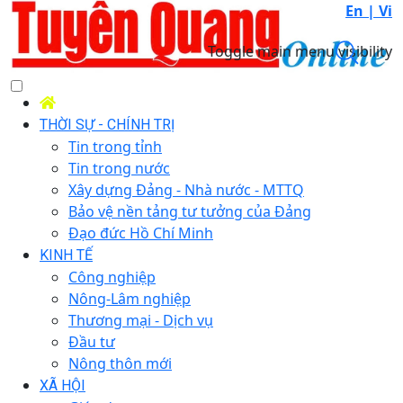
En |
Vi
Toggle main menu visibility
THỜI SỰ - CHÍNH TRỊ
Tin trong tỉnh
Tin trong nước
Xây dựng Đảng - Nhà nước - MTTQ
Bảo vệ nền tảng tư tưởng của Đảng
Đạo đức Hồ Chí Minh
KINH TẾ
Công nghiệp
Nông-Lâm nghiệp
Thương mại - Dịch vụ
Đầu tư
Nông thôn mới
XÃ HỘI