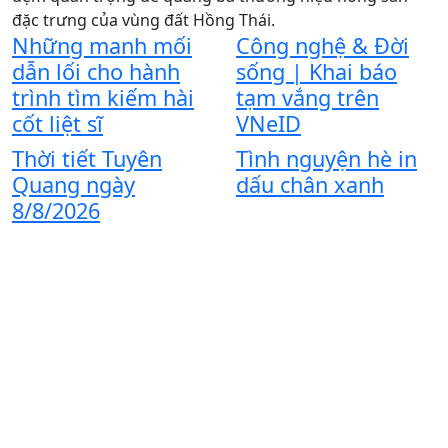
đặc trưng của vùng đất Hồng Thái.
t
Những manh mối
Công nghệ & Đời
t
dẫn lối cho hành
sống | Khai báo
trình tìm kiếm hài
tạm vắng trên
Đ
cốt liệt sĩ
VNeID
b
Thời tiết Tuyên
Tình nguyện hè in
v
Quang ngày
dấu chân xanh
8/8/2026