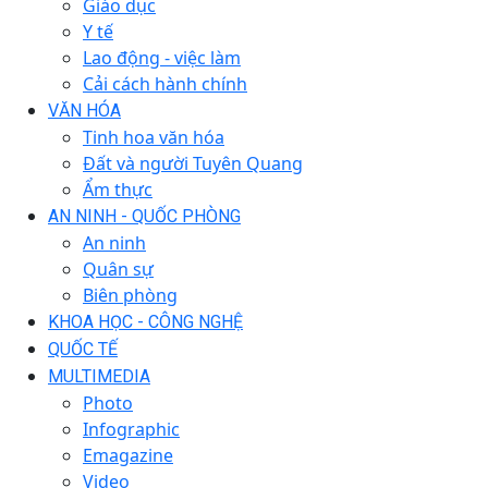
Giáo dục
Y tế
Lao động - việc làm
Cải cách hành chính
VĂN HÓA
Tinh hoa văn hóa
Đất và người Tuyên Quang
Ẩm thực
AN NINH - QUỐC PHÒNG
An ninh
Quân sự
Biên phòng
KHOA HỌC - CÔNG NGHỆ
QUỐC TẾ
MULTIMEDIA
Photo
Infographic
Emagazine
Video