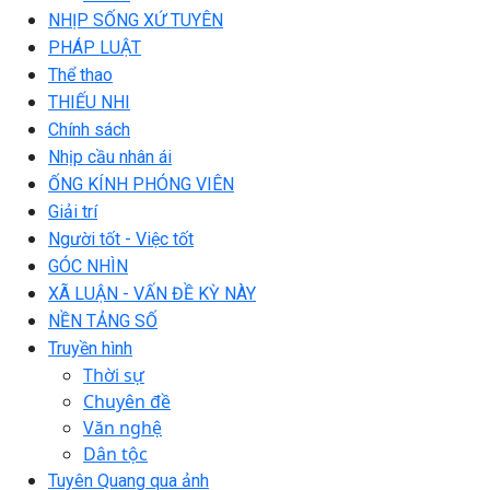
NHỊP SỐNG XỨ TUYÊN
PHÁP LUẬT
Thể thao
THIẾU NHI
Chính sách
Nhịp cầu nhân ái
ỐNG KÍNH PHÓNG VIÊN
Giải trí
Người tốt - Việc tốt
GÓC NHÌN
XÃ LUẬN - VẤN ĐỀ KỲ NÀY
NỀN TẢNG SỐ
Truyền hình
Thời sự
Chuyên đề
Văn nghệ
Dân tộc
Tuyên Quang qua ảnh