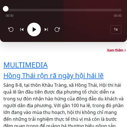
00:00
00:00
1x
Xem thêm
MULTIMEDIA
Hồng Thái rộn rã ngày hội hái lê
Á
Sáng 8-8, tại thôn Khâu Tràng, xã Hồng Thái, Hội thi hái
D
quả lê lần đầu tiên được địa phương tổ chức diễn ra
T
trong sự đón nhận hào hứng của đông đảo du khách và
h
người dân địa phương. Với gần 100 ha lê, trong đó phần
m
lớn đang vào mùa thu hoạch, hội thi không chỉ mang
h
đến những trải nghiệm thực tế thú vị mà còn là bước
n
K
đệm quan trọng để quảng bá thương hiệu nông sản