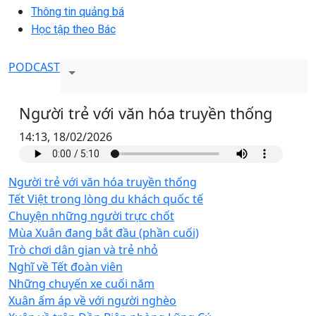
Thông tin quảng bá
Học tập theo Bác
PODCAST
Người trẻ với văn hóa truyền thống
14:13, 18/02/2026
Người trẻ với văn hóa truyền thống
Tết Việt trong lòng du khách quốc tế
Chuyện những người trực chốt
Mùa Xuân đang bắt đầu (phần cuối)
Trò chơi dân gian và trẻ nhỏ
Nghĩ về Tết đoàn viên
Những chuyến xe cuối năm
Xuân ấm áp về với người nghèo