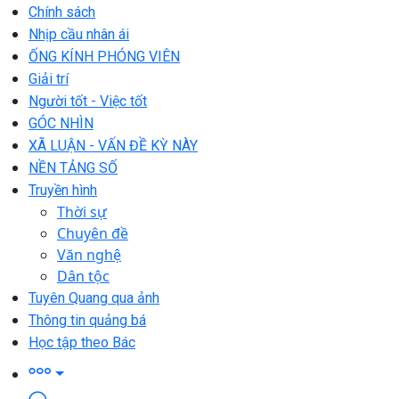
Chính sách
Nhịp cầu nhân ái
ỐNG KÍNH PHÓNG VIÊN
Giải trí
Người tốt - Việc tốt
GÓC NHÌN
XÃ LUẬN - VẤN ĐỀ KỲ NÀY
NỀN TẢNG SỐ
Truyền hình
Thời sự
Chuyên đề
Văn nghệ
Dân tộc
Tuyên Quang qua ảnh
Thông tin quảng bá
Học tập theo Bác