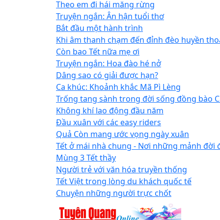
Theo em đi hái măng rừng
Truyện ngắn: Ân hận tuổi thơ
Bắt đầu một hành trình
Khi âm thanh chạm đến đỉnh đèo huyền tho
Còn bao Tết nữa mẹ ơi
Truyện ngắn: Hoa đào hé nở
Dâng sao có giải được hạn?
Ca khúc: Khoảnh khắc Mã Pì Lèng
Trống tang sành trong đời sống đồng bào 
Không khí lao động đầu năm
Đầu xuân với các easy riders
Quả Còn mang ước vọng ngày xuân
Tết ở mái nhà chung - Nơi những mảnh đời 
Mùng 3 Tết thầy
Người trẻ với văn hóa truyền thống
Tết Việt trong lòng du khách quốc tế
Chuyện những người trực chốt