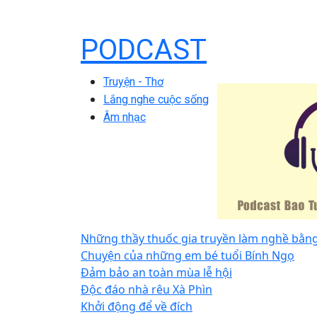
PODCAST
Truyện - Thơ
Lắng nghe cuộc sống
Âm nhạc
Những thầy thuốc gia truyền làm nghề bằng
Chuyện của những em bé tuổi Bính Ngọ
Đảm bảo an toàn mùa lễ hội
Độc đáo nhà rêu Xà Phìn
Khởi động để về đích