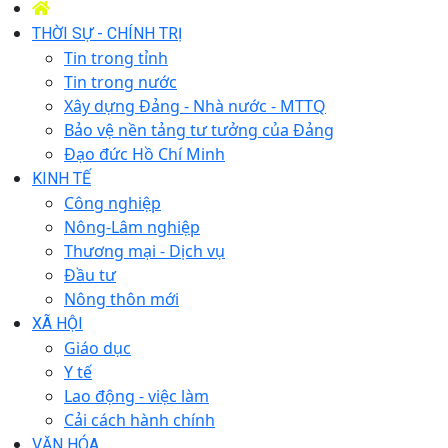
THỜI SỰ - CHÍNH TRỊ
Tin trong tỉnh
Tin trong nước
Xây dựng Đảng - Nhà nước - MTTQ
Bảo vệ nền tảng tư tưởng của Đảng
Đạo đức Hồ Chí Minh
KINH TẾ
Công nghiệp
Nông-Lâm nghiệp
Thương mại - Dịch vụ
Đầu tư
Nông thôn mới
XÃ HỘI
Giáo dục
Y tế
Lao động - việc làm
Cải cách hành chính
VĂN HÓA