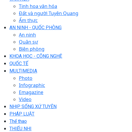
Tinh hoa văn hóa
Đất và người Tuyên Quang
Ẩm thực
AN NINH - QUỐC PHÒNG
An ninh
Quân sự
Biên phòng
KHOA HỌC - CÔNG NGHỆ
QUỐC TẾ
MULTIMEDIA
Photo
Infographic
Emagazine
Video
NHỊP SỐNG XỨ TUYÊN
PHÁP LUẬT
Thể thao
THIẾU NHI