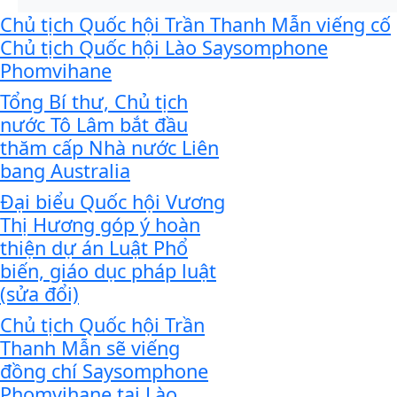
Chủ tịch Quốc hội Trần Thanh Mẫn viếng cố
Chủ tịch Quốc hội Lào Saysomphone
Phomvihane
Tổng Bí thư, Chủ tịch
nước Tô Lâm bắt đầu
thăm cấp Nhà nước Liên
bang Australia
Đại biểu Quốc hội Vương
Thị Hương góp ý hoàn
thiện dự án Luật Phổ
biến, giáo dục pháp luật
(sửa đổi)
Chủ tịch Quốc hội Trần
Thanh Mẫn sẽ viếng
đồng chí Saysomphone
Phomvihane tại Lào