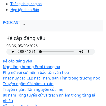
Thông tin quảng bá
Học tập theo Bác
PODCAST
Kẻ cắp đáng yêu
08:36, 05/03/2026
Kẻ cắp đáng yêu
Ngọt lòng hương Bưởi tháng ba
Phụ nữ với sứ mệnh bảo tồn văn hoá
Phát huy các CLB hát Then, đàn Tính trong trường học
Truyện ngắn: Cái hầm trú ẩn
Truyện ngắn: Tâm nguyện của mẹ
80 năm Tổng tuyển cử và trách nhiệm trong từng lá
phiếu