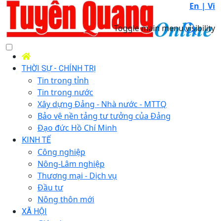
En |
Vi
Toggle main menu visibility
THỜI SỰ - CHÍNH TRỊ
Tin trong tỉnh
Tin trong nước
Xây dựng Đảng - Nhà nước - MTTQ
Bảo vệ nền tảng tư tưởng của Đảng
Đạo đức Hồ Chí Minh
KINH TẾ
Công nghiệp
Nông-Lâm nghiệp
Thương mại - Dịch vụ
Đầu tư
Nông thôn mới
XÃ HỘI