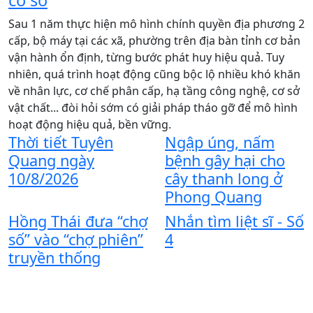
t
Sau 1 năm thực hiện mô hình chính quyền địa phương 2
cấp, bộ máy tại các xã, phường trên địa bàn tỉnh cơ bản
C
vận hành ổn định, từng bước phát huy hiệu quả. Tuy
c
nhiên, quá trình hoạt động cũng bộc lộ nhiều khó khăn
p
về nhân lực, cơ chế phân cấp, hạ tầng công nghệ, cơ sở
l
vật chất... đòi hỏi sớm có giải pháp tháo gỡ để mô hình
C
hoạt động hiệu quả, bền vững.
n
Thời tiết Tuyên
Ngập úng, nấm
T
Quang ngày
bệnh gây hại cho
10/8/2026
cây thanh long ở
9
Phong Quang
N
Hồng Thái đưa “chợ
Nhắn tìm liệt sĩ - Số
t
số” vào “chợ phiên”
4
y
truyền thống
s