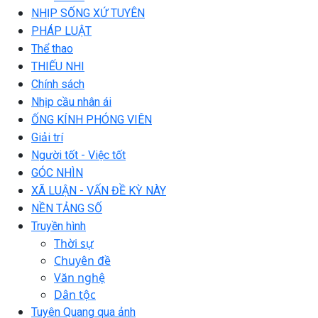
NHỊP SỐNG XỨ TUYÊN
PHÁP LUẬT
Thể thao
THIẾU NHI
Chính sách
Nhịp cầu nhân ái
ỐNG KÍNH PHÓNG VIÊN
Giải trí
Người tốt - Việc tốt
GÓC NHÌN
XÃ LUẬN - VẤN ĐỀ KỲ NÀY
NỀN TẢNG SỐ
Truyền hình
Thời sự
Chuyên đề
Văn nghệ
Dân tộc
Tuyên Quang qua ảnh