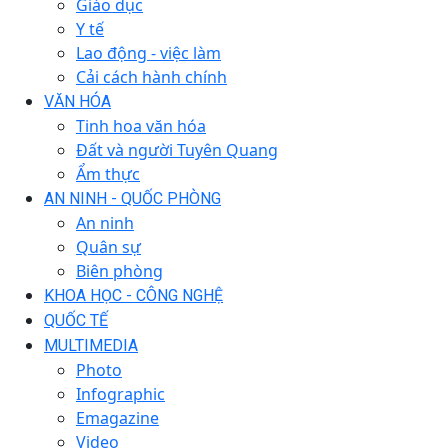
Giáo dục
Y tế
Lao động - việc làm
Cải cách hành chính
VĂN HÓA
Tinh hoa văn hóa
Đất và người Tuyên Quang
Ẩm thực
AN NINH - QUỐC PHÒNG
An ninh
Quân sự
Biên phòng
KHOA HỌC - CÔNG NGHỆ
QUỐC TẾ
MULTIMEDIA
Photo
Infographic
Emagazine
Video