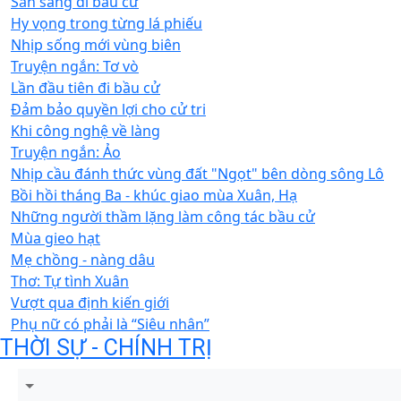
Sẵn sàng đi bầu cử
Hy vọng trong từng lá phiếu
Nhịp sống mới vùng biên
Truyện ngắn: Tơ vò
Lần đầu tiên đi bầu cử
Đảm bảo quyền lợi cho cử tri
Khi công nghệ về làng
Truyện ngắn: Ảo
Nhịp cầu đánh thức vùng đất "Ngọt" bên dòng sông Lô
Bồi hồi tháng Ba - khúc giao mùa Xuân, Hạ
Những người thầm lặng làm công tác bầu cử
Mùa gieo hạt
Mẹ chồng - nàng dâu
Thơ: Tự tình Xuân
Vượt qua định kiến giới
Phụ nữ có phải là “Siêu nhân”
THỜI SỰ - CHÍNH TRỊ