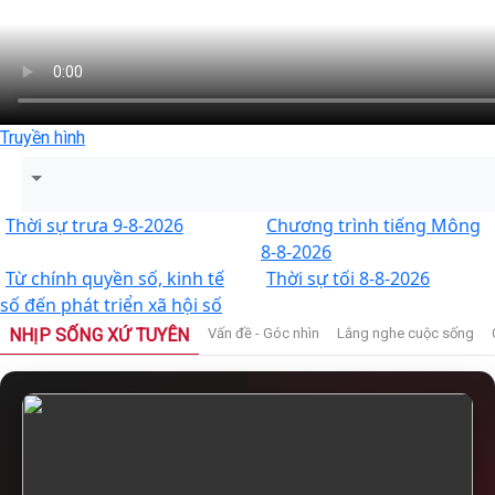
Truyền hình
Thời sự trưa 9-8-2026
Chương trình tiếng Mông
8-8-2026
Từ chính quyền số, kinh tế
Thời sự tối 8-8-2026
số đến phát triển xã hội số
NHỊP SỐNG XỨ TUYÊN
Vấn đề - Góc nhìn
Lắng nghe cuộc sống