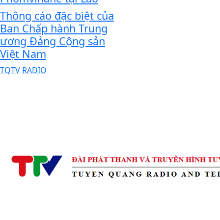
Thông cáo đặc biệt của
Ban Chấp hành Trung
ương Đảng Cộng sản
Việt Nam
TQTV
RADIO