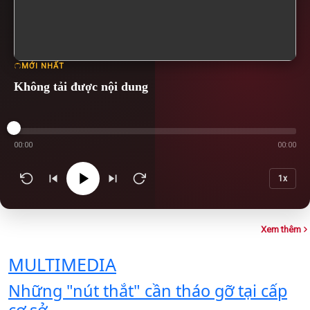
MỚI NHẤT
Không tải được nội dung
00:00
00:00
1x
Xem thêm
MULTIMEDIA
Những "nút thắt" cần tháo gỡ tại cấp
cơ sở
G