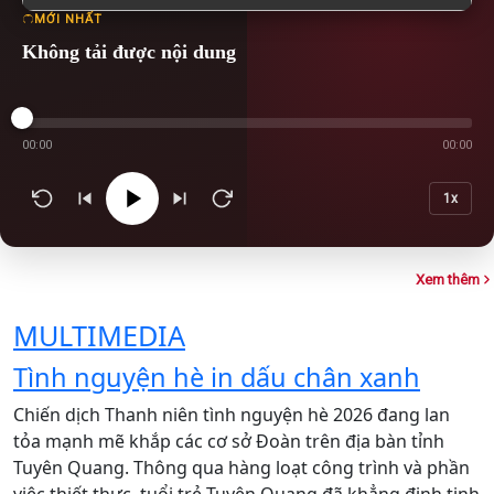
MỚI NHẤT
Không tải được nội dung
00:00
00:00
1x
Xem thêm
MULTIMEDIA
Tình nguyện hè in dấu chân xanh
T
Chiến dịch Thanh niên tình nguyện hè 2026 đang lan
T
tỏa mạnh mẽ khắp các cơ sở Đoàn trên địa bàn tỉnh
d
Tuyên Quang. Thông qua hàng loạt công trình và phần
G
việc thiết thực, tuổi trẻ Tuyên Quang đã khẳng định tinh
g