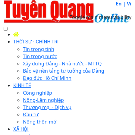
En |
Vi
Toggle main menu visibility
THỜI SỰ - CHÍNH TRỊ
Tin trong tỉnh
Tin trong nước
Xây dựng Đảng - Nhà nước - MTTQ
Bảo vệ nền tảng tư tưởng của Đảng
Đạo đức Hồ Chí Minh
KINH TẾ
Công nghiệp
Nông-Lâm nghiệp
Thương mại - Dịch vụ
Đầu tư
Nông thôn mới
XÃ HỘI