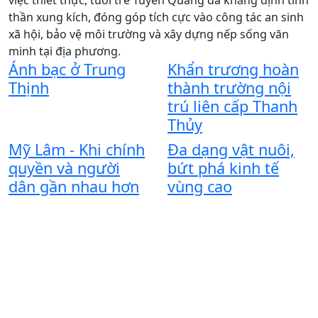
B
thần xung kích, đóng góp tích cực vào công tác an sinh
xã hội, bảo vệ môi trường và xây dựng nếp sống văn
“
minh tại địa phương.
n
Ánh bạc ở Trung
Khẩn trương hoàn
Thịnh
thành trường nội
Q
trú liên cấp Thanh
t
Thủy
t
Mỹ Lâm - Khi chính
Đa dạng vật nuôi,
c
quyền và người
bứt phá kinh tế
dân gần nhau hơn
vùng cao