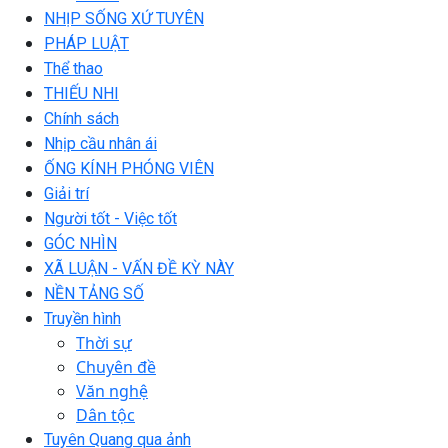
NHỊP SỐNG XỨ TUYÊN
PHÁP LUẬT
Thể thao
THIẾU NHI
Chính sách
Nhịp cầu nhân ái
ỐNG KÍNH PHÓNG VIÊN
Giải trí
Người tốt - Việc tốt
GÓC NHÌN
XÃ LUẬN - VẤN ĐỀ KỲ NÀY
NỀN TẢNG SỐ
Truyền hình
Thời sự
Chuyên đề
Văn nghệ
Dân tộc
Tuyên Quang qua ảnh