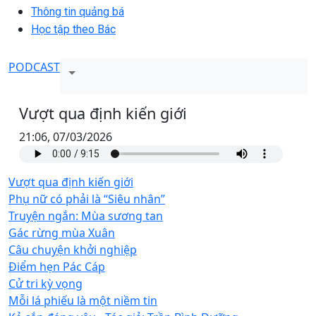
Thông tin quảng bá
Học tập theo Bác
PODCAST
Vượt qua định kiến giới
21:06, 07/03/2026
Vượt qua định kiến giới
Phụ nữ có phải là “Siêu nhân”
Truyện ngắn: Mùa sương tan
Gác rừng mùa Xuân
Câu chuyện khởi nghiệp
Điểm hẹn Pác Cáp
Cử tri kỳ vọng
Mỗi lá phiếu là một niềm tin