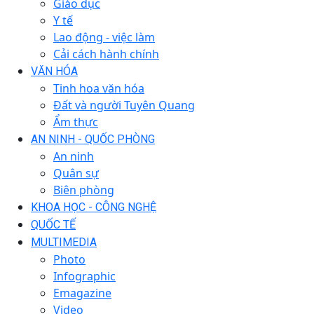
Giáo dục
Y tế
Lao động - việc làm
Cải cách hành chính
VĂN HÓA
Tinh hoa văn hóa
Đất và người Tuyên Quang
Ẩm thực
AN NINH - QUỐC PHÒNG
An ninh
Quân sự
Biên phòng
KHOA HỌC - CÔNG NGHỆ
QUỐC TẾ
MULTIMEDIA
Photo
Infographic
Emagazine
Video