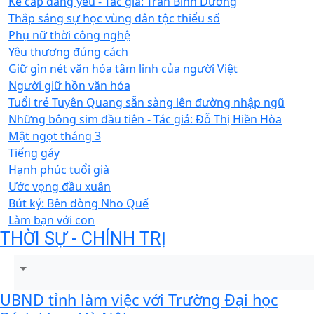
Kẻ cắp đáng yêu - Tác giả: Trần Bình Dưỡng
Thắp sáng sự học vùng dân tộc thiểu số
Phụ nữ thời công nghệ
Yêu thương đúng cách
Giữ gìn nét văn hóa tâm linh của người Việt
Người giữ hồn văn hóa
Tuổi trẻ Tuyên Quang sẵn sàng lên đường nhập ngũ
Những bông sim đầu tiên - Tác giả: Đỗ Thị Hiền Hòa
Mật ngọt tháng 3
Tiếng gáy
Hạnh phúc tuổi già
Ước vọng đầu xuân
Bút ký: Bên dòng Nho Quế
Làm bạn với con
THỜI SỰ - CHÍNH TRỊ
UBND tỉnh làm việc với Trường Đại học