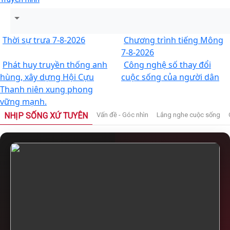
Thời sự trưa 7-8-2026
Chương trình tiếng Mông
7-8-2026
Phát huy truyền thống anh
Công nghệ số thay đổi
hùng, xây dựng Hội Cựu
cuộc sống của người dân
Thanh niên xung phong
vững mạnh.
NHỊP SỐNG XỨ TUYÊN
Vấn đề - Góc nhìn
Lắng nghe cuộc sống