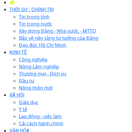
THỜI SỰ - CHÍNH TRỊ
Tin trong tỉnh
Tin trong nước
Xây dựng Đảng - Nhà nước - MTTQ
Bảo vệ nền tảng tư tưởng của Đảng
Đạo đức Hồ Chí Minh
KINH TẾ
Công nghiệp
Nông-Lâm nghiệp
Thương mại - Dịch vụ
Đầu tư
Nông thôn mới
XÃ HỘI
Giáo dục
Y tế
Lao động - việc làm
Cải cách hành chính
VĂN HÓA