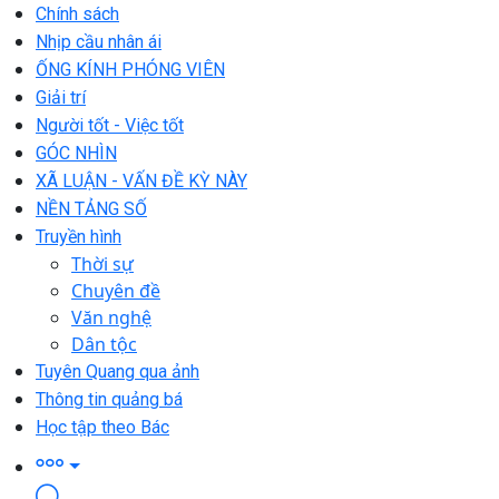
Chính sách
Nhịp cầu nhân ái
ỐNG KÍNH PHÓNG VIÊN
Giải trí
Người tốt - Việc tốt
GÓC NHÌN
XÃ LUẬN - VẤN ĐỀ KỲ NÀY
NỀN TẢNG SỐ
Truyền hình
Thời sự
Chuyên đề
Văn nghệ
Dân tộc
Tuyên Quang qua ảnh
Thông tin quảng bá
Học tập theo Bác