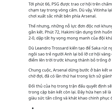
Tới phút 66, PSG được trao cơ hội trên chấm
chạm tay trong vòng cấm. Dù vậy, Vitinha l
chơi xuất sắc nhất bên phía Arsenal.
Thế nhưng, những nỗ lực đơn độc nơi khung
gắn kết. Phút 72, Hakimi tận dụng tình huố
2-0, dập tắt hy vọng mong manh của đội kh
Dù Leandro Trossard kiến tạo để Saka rút n
ngôi sao trẻ người Anh lại bỏ lỡ cơ hội vàng 
điểm lên trời trước khung thành bỏ trống ở 
Chung cuộc, Arsenal dừng bước ở bán kết với
chờ đợi, đã có lần thứ hai trong lịch sử gi
Đối thủ của họ trong trận đấu quyết định sẽ
trong cặp bán kết còn lại. Đây hứa hẹn sẽ là
giàu sức tấn công và khát khao chinh phục đ