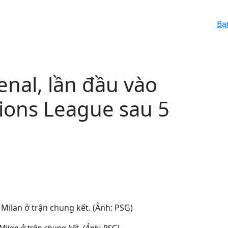
Bạ
nal, lần đầu vào
ons League sau 5