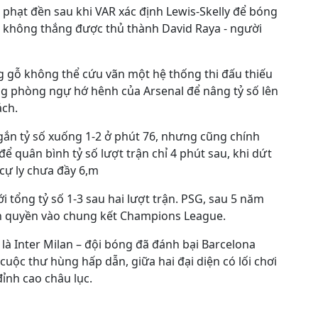
 phạt đền sau khi VAR xác định Lewis-Skelly để bóng
ại không thắng được thủ thành David Raya - người
 gỗ không thể cứu vãn một hệ thống thi đấu thiếu
ng phòng ngự hớ hênh của Arsenal để nâng tỷ số lên
ách.
gắn tỷ số xuống 1-2 ở phút 76, nhưng cũng chính
để quân bình tỷ số lượt trận chỉ 4 phút sau, khi dứt
cự ly chưa đầy 6,m
 tổng tỷ số 1-3 sau hai lượt trận. PSG, sau 5 năm
ành quyền vào chung kết Champions League.
 là Inter Milan – đội bóng đã đánh bại Barcelona
 cuộc thư hùng hấp dẫn, giữa hai đại diện có lối chơi
ỉnh cao châu lục.