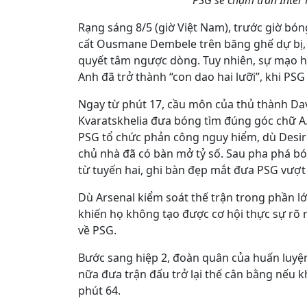
PSG sẽ chạm trán Inter 
Rạng sáng 8/5 (giờ Việt Nam), trước giờ bóng
cất Ousmane Dembele trên băng ghế dự bị, t
quyết tâm ngược dòng. Tuy nhiên, sự mạo h
Anh đã trở thành “con dao hai lưỡi”, khi PS
Ngay từ phút 17, cầu môn của thủ thành Dav
Kvaratskhelia đưa bóng tìm đúng góc chữ A. 
PSG tổ chức phản công nguy hiểm, dù Desir
chủ nhà đã có bàn mở tỷ số. Sau pha phá bó
từ tuyến hai, ghi bàn đẹp mắt đưa PSG vượt 
Dù Arsenal kiểm soát thế trận trong phần lớn
khiến họ không tạo được cơ hội thực sự rõ rà
về PSG.
Bước sang hiệp 2, đoàn quân của huấn luyện
nữa đưa trận đấu trở lại thế cân bằng nếu
phút 64.