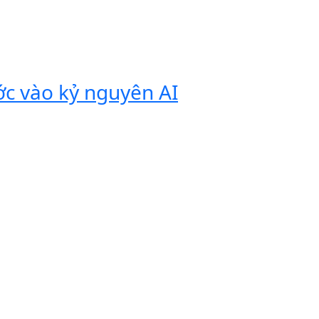
ớc vào kỷ nguyên AI
Vivobook
tính di 