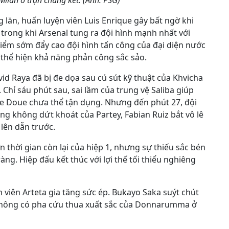
Milan ở trận chung kết. (Ảnh: PSG)
 lăn, huấn luyện viên Luis Enrique gây bất ngờ khi
rong khi Arsenal tung ra đội hình mạnh nhất với
iểm sớm đẩy cao đội hình tấn công của đại diện nước
G thể hiện khả năng phản công sắc sảo.
id Raya đã bị đe dọa sau cú sút kỹ thuật của Khvicha
Chỉ sáu phút sau, sai lầm của trung vệ Saliba giúp
e Doue chưa thể tận dụng. Nhưng đến phút 27, đội
ng không dứt khoát của Partey, Fabian Ruiz bắt vô lê
lên dẫn trước.
 thời gian còn lại của hiệp 1, nhưng sự thiếu sắc bén
ng. Hiệp đấu kết thúc với lợi thế tối thiểu nghiêng
 viên Arteta gia tăng sức ép. Bukayo Saka suýt chút
 không có pha cứu thua xuất sắc của Donnarumma ở