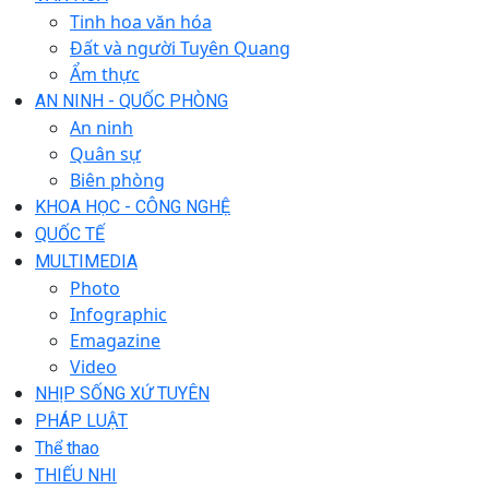
Tinh hoa văn hóa
Đất và người Tuyên Quang
Ẩm thực
AN NINH - QUỐC PHÒNG
An ninh
Quân sự
Biên phòng
KHOA HỌC - CÔNG NGHỆ
QUỐC TẾ
MULTIMEDIA
Photo
Infographic
Emagazine
Video
NHỊP SỐNG XỨ TUYÊN
PHÁP LUẬT
Thể thao
THIẾU NHI