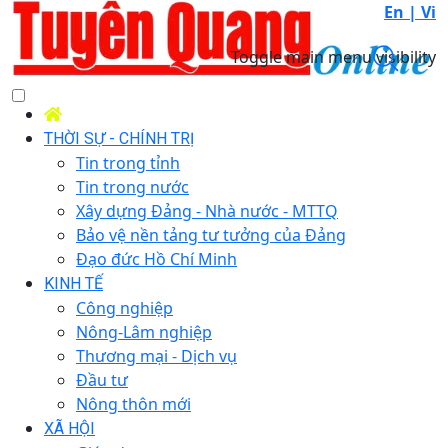
En |
Vi
Toggle main menu visibility
THỜI SỰ - CHÍNH TRỊ
Tin trong tỉnh
Tin trong nước
Xây dựng Đảng - Nhà nước - MTTQ
Bảo vệ nền tảng tư tưởng của Đảng
Đạo đức Hồ Chí Minh
KINH TẾ
Công nghiệp
Nông-Lâm nghiệp
Thương mại - Dịch vụ
Đầu tư
Nông thôn mới
XÃ HỘI