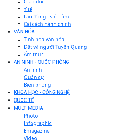
Giáo dục
Y tế
Lao động - việc làm
Cải cách hành chính
VĂN HÓA
Tinh hoa văn hóa
Đất và người Tuyên Quang
Ẩm thực
AN NINH - QUỐC PHÒNG
An ninh
Quân sự
Biên phòng
KHOA HỌC - CÔNG NGHỆ
QUỐC TẾ
MULTIMEDIA
Photo
Infographic
Emagazine
Video