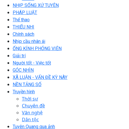
NHỊP SỐNG XỨ TUYÊN
PHÁP LUẬT
Thể thao
THIẾU NHI
Chính sách
Nhịp cầu nhân ái
ỐNG KÍNH PHÓNG VIÊN
Giải trí
Người tốt - Việc tốt
GÓC NHÌN
XÃ LUẬN - VẤN ĐỀ KỲ NÀY
NỀN TẢNG SỐ
Truyền hình
Thời sự
Chuyên đề
Văn nghệ
Dân tộc
Tuyên Quang qua ảnh