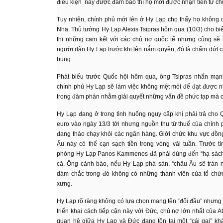
điều kiện này được đảm bảo thì họ mới được nhận tiền từ chư
Tuy nhiên, chính phủ mới lên ở Hy Lạp cho thấy họ không
Nha. Thủ tướng Hy Lạp Alexis Tsipras hôm qua (10/3) cho biế
thi những cam kết với các chủ nợ quốc tế nhưng cũng sẽ 
người dân Hy Lạp trước khi lên nắm quyền, đó là chấm dứt c
bụng.
Phát biểu trước Quốc hội hôm qua, ông Tsipras nhấn mạ
chính phủ Hy Lạp sẽ làm việc không mệt mỏi để đạt được 
trong đàm phán nhằm giải quyết những vấn đề phức tạp mà c
Hy Lạp đang ở trong tình huống nguy cấp khi phải trả cho Q
euro vào ngày 13/3 tới nhưng nguồn thu từ thuế của chính 
đang tháo chạy khỏi các ngân hàng. Giới chức khu vực đồn
Âu này có thể cạn sạch tiền trong vòng vài tuần. Trước t
phòng Hy Lạp Panos Kammenos đã phải dùng đến “hạ sách
cả. Ông cảnh báo, nếu Hy Lạp phá sản, “châu Âu sẽ tràn 
dám chắc trong đó không có những thành viên của tổ chức
xưng.
Hy Lạp rõ ràng không có lựa chọn mang tên “đối đầu” nhưng 
triển khai cách tiếp cận này với Đức, chủ nợ lớn nhất của A
quan hệ giữa Hy Lạp và Đức đang tồn tại một “cái gai” kh