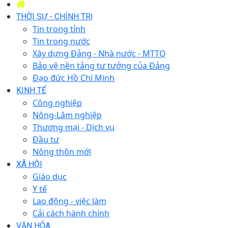
THỜI SỰ - CHÍNH TRỊ
Tin trong tỉnh
Tin trong nước
Xây dựng Đảng - Nhà nước - MTTQ
Bảo vệ nền tảng tư tưởng của Đảng
Đạo đức Hồ Chí Minh
KINH TẾ
Công nghiệp
Nông-Lâm nghiệp
Thương mại - Dịch vụ
Đầu tư
Nông thôn mới
XÃ HỘI
Giáo dục
Y tế
Lao động - việc làm
Cải cách hành chính
VĂN HÓA