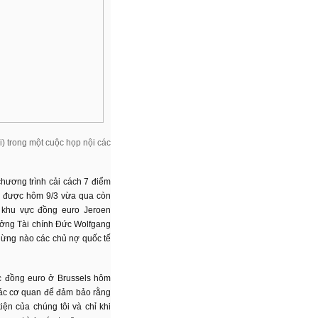
i) trong một cuộc họp nội các
chương trình cải cách 7 điểm
n được hôm 9/3 vừa qua còn
h khu vực đồng euro Jeroen
trưởng Tài chính Đức Wolfgang
hừng nào các chủ nợ quốc tế
c đồng euro ở Brussels hôm
 các cơ quan để đảm bảo rằng
iện của chúng tôi và chỉ khi