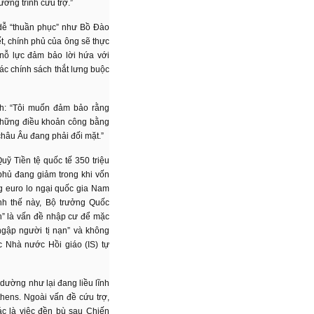
ơng trình cứu trợ.”
 dễ “thuần phục” như Bồ Đào
t, chính phủ của ông sẽ thực
nỗ lực đảm bảo lời hứa với
ác chính sách thắt lưng buộc
nh: “Tôi muốn đảm bảo rằng
những điều khoản công bằng
hâu Âu đang phải đối mặt.”
uỹ Tiền tệ quốc tế 350 triệu
phủ đang giảm trong khi vốn
g euro lo ngại quốc gia Nam
ình thế này, Bộ trưởng Quốc
” là vấn đề nhập cư để mặc
ngập người tị nạn” và không
 Nhà nước Hồi giáo (IS) tự
dường như lại đang liều lĩnh
thens. Ngoài vấn đề cứu trợ,
ác là việc đền bù sau Chiến