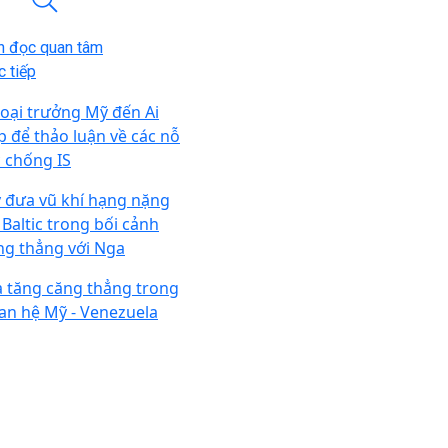
n đọc quan tâm
 tiếp
oại trưởng Mỹ đến Ai
p để thảo luận về các nỗ
c chống IS
 đưa vũ khí hạng nặng
 Baltic trong bối cảnh
ng thẳng với Nga
a tăng căng thẳng trong
an hệ Mỹ - Venezuela