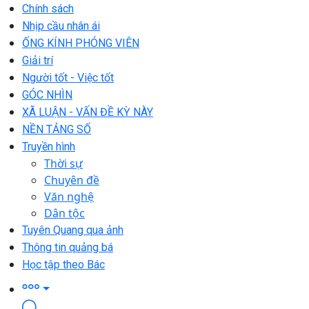
Chính sách
Nhịp cầu nhân ái
ỐNG KÍNH PHÓNG VIÊN
Giải trí
Người tốt - Việc tốt
GÓC NHÌN
XÃ LUẬN - VẤN ĐỀ KỲ NÀY
NỀN TẢNG SỐ
Truyền hình
Thời sự
Chuyên đề
Văn nghệ
Dân tộc
Tuyên Quang qua ảnh
Thông tin quảng bá
Học tập theo Bác