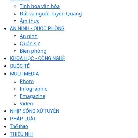
Tinh hoa văn hóa
Đất và người Tuyên Quang
Ẩm thực
AN NINH - QUỐC PHÒNG
An ninh
Quân sự
Biên phòng
KHOA HỌC - CÔNG NGHỆ
QUỐC TẾ
MULTIMEDIA
Photo
Infographic
Emagazine
Video
NHỊP SỐNG XỨ TUYÊN
PHÁP LUẬT
Thể thao
THIẾU NHI