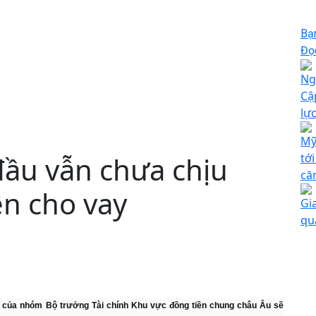
Bạ
Đọc
Ng
Cậ
lự
Mỹ
đầu vẫn chưa chịu
tới
că
ên cho vay
Gi
qu
h của nhóm Bộ trưởng Tài chính Khu vực đồng tiền chung châu Âu sẽ