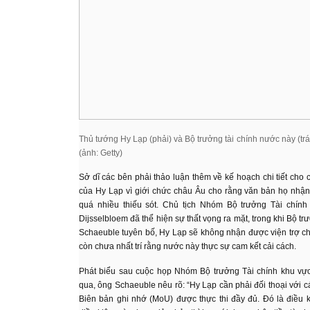
Thủ tướng Hy Lạp (phải) và Bộ trưởng tài chính nước này (trá
(ảnh: Getty)
Sở dĩ các bên phải thảo luận thêm về kế hoạch chi tiết cho 
của Hy Lạp vì giới chức châu Âu cho rằng văn bản họ nhậ
quá nhiều thiếu sót. Chủ tịch Nhóm Bộ trưởng Tài chín
Dijsselbloem đã thể hiện sự thất vọng ra mặt, trong khi Bộ 
Schaeuble tuyên bố, Hy Lạp sẽ không nhận được viện trợ c
còn chưa nhất trí rằng nước này thực sự cam kết cải cách.
Phát biểu sau cuộc họp Nhóm Bộ trưởng Tài chính khu vự
qua, ông Schaeuble nêu rõ: “Hy Lạp cần phải đối thoại với
Biên bản ghi nhớ (MoU) được thực thi đầy đủ. Đó là điều k