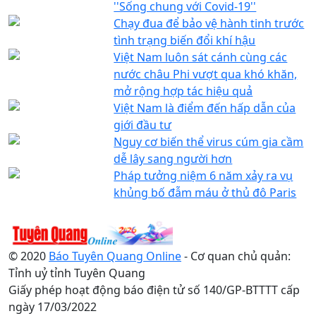
''Sống chung với Covid-19''
Chạy đua để bảo vệ hành tinh trước
tình trạng biến đổi khí hậu
Việt Nam luôn sát cánh cùng các
nước châu Phi vượt qua khó khăn,
mở rộng hợp tác hiệu quả
Việt Nam là điểm đến hấp dẫn của
giới đầu tư
Nguy cơ biến thể virus cúm gia cầm
dễ lây sang người hơn
Pháp tưởng niệm 6 năm xảy ra vụ
khủng bố đẫm máu ở thủ đô Paris
© 2020
Báo Tuyên Quang Online
- Cơ quan chủ quản:
Tỉnh uỷ tỉnh Tuyên Quang
Giấy phép hoạt động báo điện tử số 140/GP-BTTTT cấp
ngày 17/03/2022