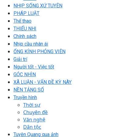
NHỊP SỐNG XỨ TUYÊN
PHÁP LUẬT
Thể thao
THIẾU NHI
Chính sách
Nhịp cầu nhân ái
ỐNG KÍNH PHÓNG VIÊN
Giải trí
Người tốt - Việc tốt
GÓC NHÌN
XÃ LUẬN - VẤN ĐỀ KỲ NÀY
NỀN TẢNG SỐ
Truyền hình
Thời sự
Chuyên đề
Văn nghệ
Dân tộc
Tuyên Quang qua ảnh