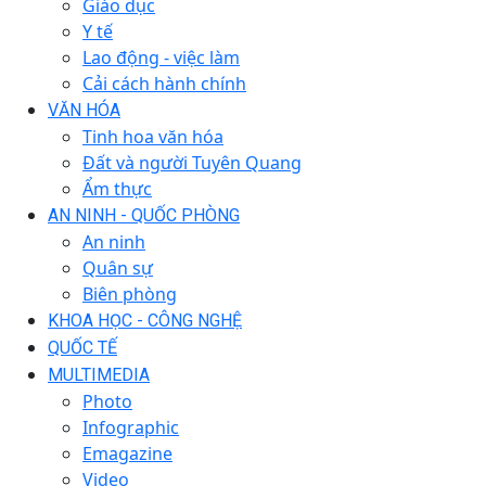
Giáo dục
Y tế
Lao động - việc làm
Cải cách hành chính
VĂN HÓA
Tinh hoa văn hóa
Đất và người Tuyên Quang
Ẩm thực
AN NINH - QUỐC PHÒNG
An ninh
Quân sự
Biên phòng
KHOA HỌC - CÔNG NGHỆ
QUỐC TẾ
MULTIMEDIA
Photo
Infographic
Emagazine
Video