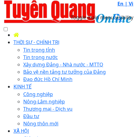
En |
Vi
Toggle main menu visibility
THỜI SỰ - CHÍNH TRỊ
Tin trong tỉnh
Tin trong nước
Xây dựng Đảng - Nhà nước - MTTQ
Bảo vệ nền tảng tư tưởng của Đảng
Đạo đức Hồ Chí Minh
KINH TẾ
Công nghiệp
Nông-Lâm nghiệp
Thương mại - Dịch vụ
Đầu tư
Nông thôn mới
XÃ HỘI