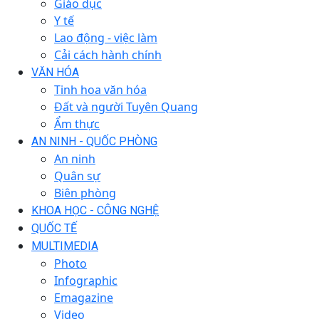
Giáo dục
Y tế
Lao động - việc làm
Cải cách hành chính
VĂN HÓA
Tinh hoa văn hóa
Đất và người Tuyên Quang
Ẩm thực
AN NINH - QUỐC PHÒNG
An ninh
Quân sự
Biên phòng
KHOA HỌC - CÔNG NGHỆ
QUỐC TẾ
MULTIMEDIA
Photo
Infographic
Emagazine
Video