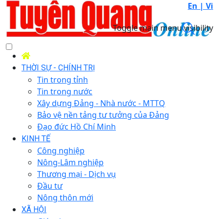
En |
Vi
Toggle main menu visibility
THỜI SỰ - CHÍNH TRỊ
Tin trong tỉnh
Tin trong nước
Xây dựng Đảng - Nhà nước - MTTQ
Bảo vệ nền tảng tư tưởng của Đảng
Đạo đức Hồ Chí Minh
KINH TẾ
Công nghiệp
Nông-Lâm nghiệp
Thương mại - Dịch vụ
Đầu tư
Nông thôn mới
XÃ HỘI