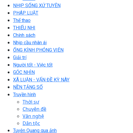
NHỊP SỐNG XỨ TUYÊN
PHÁP LUẬT
Thể thao
THIẾU NHI
Chính sách
Nhịp cầu nhân ái
ỐNG KÍNH PHÓNG VIÊN
Giải trí
Người tốt - Việc tốt
GÓC NHÌN
XÃ LUẬN - VẤN ĐỀ KỲ NÀY
NỀN TẢNG SỐ
Truyền hình
Thời sự
Chuyên đề
Văn nghệ
Dân tộc
Tuyên Quang qua ảnh