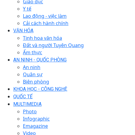
Giáo dục
Y tế
Lao động - việc làm
Cải cách hành chính
VĂN HÓA
Tinh hoa văn hóa
Đất và người Tuyên Quang
Ẩm thực
AN NINH - QUỐC PHÒNG
An ninh
Quân sự
Biên phòng
KHOA HỌC - CÔNG NGHỆ
QUỐC TẾ
MULTIMEDIA
Photo
Infographic
Emagazine
Video