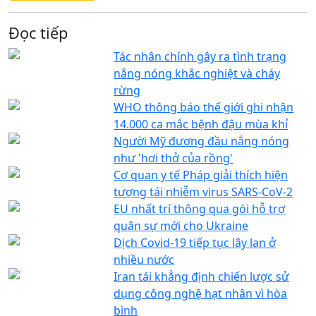
Đọc tiếp
Tác nhân chính gây ra tình trạng
nắng nóng khắc nghiệt và cháy
rừng
WHO thông báo thế giới ghi nhận
14.000 ca mắc bệnh đậu mùa khỉ
Người Mỹ đương đầu nắng nóng
như 'hơi thở của rồng'
Cơ quan y tế Pháp giải thích hiện
tượng tái nhiễm virus SARS-CoV-2
EU nhất trí thông qua gói hỗ trợ
quân sự mới cho Ukraine
Dịch Covid-19 tiếp tục lây lan ở
nhiều nước
Iran tái khẳng định chiến lược sử
dụng công nghệ hạt nhân vì hòa
bình