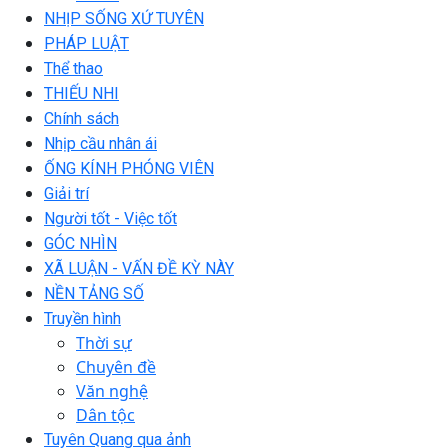
NHỊP SỐNG XỨ TUYÊN
PHÁP LUẬT
Thể thao
THIẾU NHI
Chính sách
Nhịp cầu nhân ái
ỐNG KÍNH PHÓNG VIÊN
Giải trí
Người tốt - Việc tốt
GÓC NHÌN
XÃ LUẬN - VẤN ĐỀ KỲ NÀY
NỀN TẢNG SỐ
Truyền hình
Thời sự
Chuyên đề
Văn nghệ
Dân tộc
Tuyên Quang qua ảnh