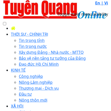
En |
Vi
Toggle main menu visibility
THỜI SỰ - CHÍNH TRỊ
Tin trong tỉnh
Tin trong nước
Xây dựng Đảng - Nhà nước - MTTQ
Bảo vệ nền tảng tư tưởng của Đảng
Đạo đức Hồ Chí Minh
KINH TẾ
Công nghiệp
Nông-Lâm nghiệp
Thương mại - Dịch vụ
Đầu tư
Nông thôn mới
XÃ HỘI