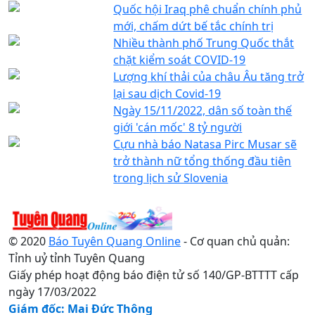
Quốc hội Iraq phê chuẩn chính phủ
mới, chấm dứt bế tắc chính trị
Nhiều thành phố Trung Quốc thắt
chặt kiểm soát COVID-19
Lượng khí thải của châu Âu tăng trở
lại sau dịch Covid-19
Ngày 15/11/2022, dân số toàn thế
giới 'cán mốc' 8 tỷ người
Cựu nhà báo Natasa Pirc Musar sẽ
trở thành nữ tổng thống đầu tiên
trong lịch sử Slovenia
© 2020
Báo Tuyên Quang Online
- Cơ quan chủ quản:
Tỉnh uỷ tỉnh Tuyên Quang
Giấy phép hoạt động báo điện tử số 140/GP-BTTTT cấp
ngày 17/03/2022
Giám đốc: Mai Đức Thông