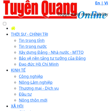
En |
Vi
Toggle main menu visibility
THỜI SỰ - CHÍNH TRỊ
Tin trong tỉnh
Tin trong nước
Xây dựng Đảng - Nhà nước - MTTQ
Bảo vệ nền tảng tư tưởng của Đảng
Đạo đức Hồ Chí Minh
KINH TẾ
Công nghiệp
Nông-Lâm nghiệp
Thương mại - Dịch vụ
Đầu tư
Nông thôn mới
XÃ HỘI