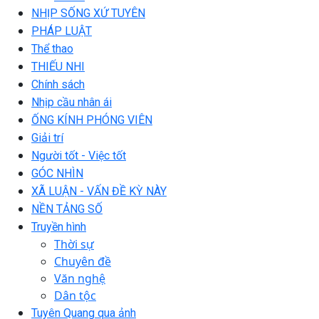
NHỊP SỐNG XỨ TUYÊN
PHÁP LUẬT
Thể thao
THIẾU NHI
Chính sách
Nhịp cầu nhân ái
ỐNG KÍNH PHÓNG VIÊN
Giải trí
Người tốt - Việc tốt
GÓC NHÌN
XÃ LUẬN - VẤN ĐỀ KỲ NÀY
NỀN TẢNG SỐ
Truyền hình
Thời sự
Chuyên đề
Văn nghệ
Dân tộc
Tuyên Quang qua ảnh