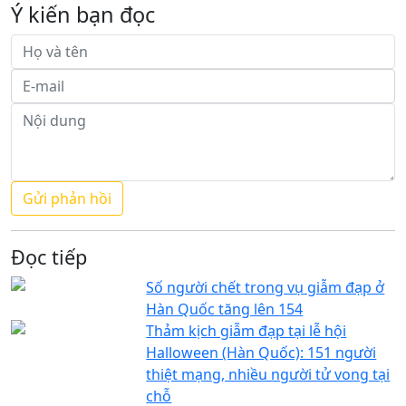
Ý kiến bạn đọc
Đọc tiếp
Số người chết trong vụ giẫm đạp ở
Hàn Quốc tăng lên 154
Thảm kịch giẫm đạp tại lễ hội
Halloween (Hàn Quốc): 151 người
thiệt mạng, nhiều người tử vong tại
chỗ