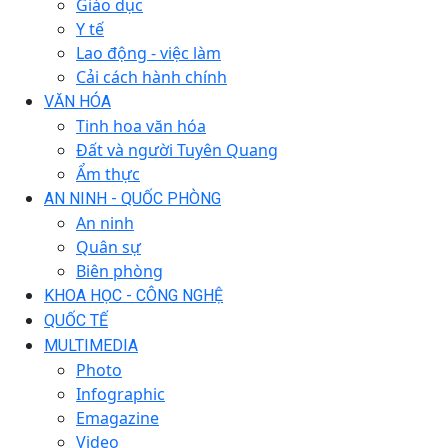
Giáo dục
Y tế
Lao động - việc làm
Cải cách hành chính
VĂN HÓA
Tinh hoa văn hóa
Đất và người Tuyên Quang
Ẩm thực
AN NINH - QUỐC PHÒNG
An ninh
Quân sự
Biên phòng
KHOA HỌC - CÔNG NGHỆ
QUỐC TẾ
MULTIMEDIA
Photo
Infographic
Emagazine
Video