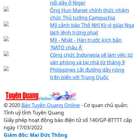
nổi dậy ở Niger
Ông Hun Manet chính thức nhậm
chức Thủ tướng Campuchia
Mỹ cảnh báo Thổ Nhĩ Kỳ vì giúp Nga
lách lệnh trừng phạt
Mỹ - Nhật - Hàn trước kịch bản
'NATO châu Á'
Công chức Indonesia sẽ làm việc từ
văn phòng và tại nhà từ tháng 9
Philippines cắt đường dây nóng
trên biển với Trung Quốc
© 2020
Báo Tuyên Quang Online
- Cơ quan chủ quản:
Tỉnh uỷ tỉnh Tuyên Quang
Giấy phép hoạt động báo điện tử số 140/GP-BTTTT cấp
ngày 17/03/2022
Giám đốc: Mai Đức Thông