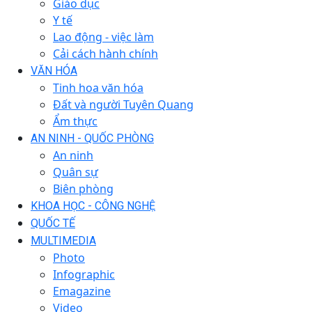
Giáo dục
Y tế
Lao động - việc làm
Cải cách hành chính
VĂN HÓA
Tinh hoa văn hóa
Đất và người Tuyên Quang
Ẩm thực
AN NINH - QUỐC PHÒNG
An ninh
Quân sự
Biên phòng
KHOA HỌC - CÔNG NGHỆ
QUỐC TẾ
MULTIMEDIA
Photo
Infographic
Emagazine
Video