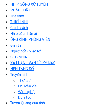
NHỊP SỐNG XỨ TUYÊN
PHÁP LUẬT
Thể thao
THIẾU NHI
Chính sách
Nhịp cầu nhân ái
ỐNG KÍNH PHÓNG VIÊN
Giải trí
Người tốt - Việc tốt
GÓC NHÌN
XÃ LUẬN - VẤN ĐỀ KỲ NÀY
NỀN TẢNG SỐ
Truyền hình
Thời sự
Chuyên đề
Văn nghệ
Dân tộc
Tuyên Quang qua ảnh