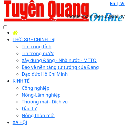
En |
Vi
Toggle main menu visibility
THỜI SỰ - CHÍNH TRỊ
Tin trong tỉnh
Tin trong nước
Xây dựng Đảng - Nhà nước - MTTQ
Bảo vệ nền tảng tư tưởng của Đảng
Đạo đức Hồ Chí Minh
KINH TẾ
Công nghiệp
Nông-Lâm nghiệp
Thương mại - Dịch vụ
Đầu tư
Nông thôn mới
XÃ HỘI