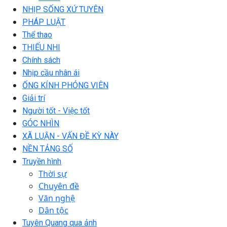
NHỊP SỐNG XỨ TUYÊN
PHÁP LUẬT
Thể thao
THIẾU NHI
Chính sách
Nhịp cầu nhân ái
ỐNG KÍNH PHÓNG VIÊN
Giải trí
Người tốt - Việc tốt
GÓC NHÌN
XÃ LUẬN - VẤN ĐỀ KỲ NÀY
NỀN TẢNG SỐ
Truyền hình
Thời sự
Chuyên đề
Văn nghệ
Dân tộc
Tuyên Quang qua ảnh