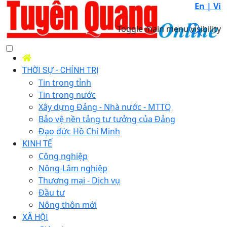
En |
Vi
Toggle main menu visibility
THỜI SỰ - CHÍNH TRỊ
Tin trong tỉnh
Tin trong nước
Xây dựng Đảng - Nhà nước - MTTQ
Bảo vệ nền tảng tư tưởng của Đảng
Đạo đức Hồ Chí Minh
KINH TẾ
Công nghiệp
Nông-Lâm nghiệp
Thương mại - Dịch vụ
Đầu tư
Nông thôn mới
XÃ HỘI