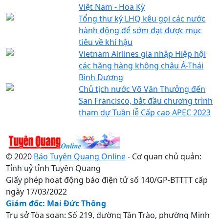
Việt Nam - Hoa Kỳ
Tổng thư ký LHQ kêu gọi các nước
hành động để sớm đạt được mục
tiêu về khí hậu
Vietnam Airlines gia nhập Hiệp hội
các hãng hàng không châu Á-Thái
Bình Dương
Chủ tịch nước Võ Văn Thưởng đến
San Francisco, bắt đầu chương trình
tham dự Tuần lễ Cấp cao APEC 2023
© 2020
Báo Tuyên Quang Online
- Cơ quan chủ quản:
Tỉnh uỷ tỉnh Tuyên Quang
Giấy phép hoạt động báo điện tử số 140/GP-BTTTT cấp
ngày 17/03/2022
Giám đốc: Mai Đức Thông
Trụ sở Tòa soạn: Số 219, đường Tân Trào, phường Minh