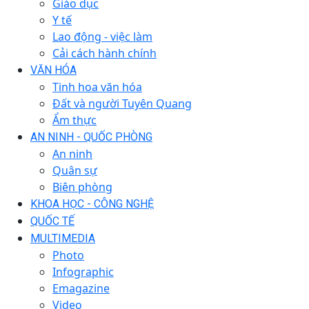
Giáo dục
Y tế
Lao động - việc làm
Cải cách hành chính
VĂN HÓA
Tinh hoa văn hóa
Đất và người Tuyên Quang
Ẩm thực
AN NINH - QUỐC PHÒNG
An ninh
Quân sự
Biên phòng
KHOA HỌC - CÔNG NGHỆ
QUỐC TẾ
MULTIMEDIA
Photo
Infographic
Emagazine
Video