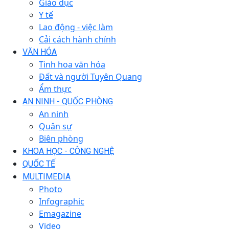
Giáo dục
Y tế
Lao động - việc làm
Cải cách hành chính
VĂN HÓA
Tinh hoa văn hóa
Đất và người Tuyên Quang
Ẩm thực
AN NINH - QUỐC PHÒNG
An ninh
Quân sự
Biên phòng
KHOA HỌC - CÔNG NGHỆ
QUỐC TẾ
MULTIMEDIA
Photo
Infographic
Emagazine
Video