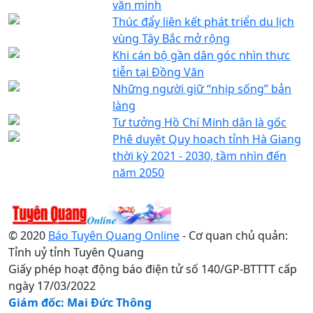
văn minh
Thúc đẩy liên kết phát triển du lịch
vùng Tây Bắc mở rộng
Khi cán bộ gần dân góc nhìn thực
tiễn tại Đồng Văn
Những người giữ “nhịp sống” bản
làng
Tư tưởng Hồ Chí Minh dân là gốc
Phê duyệt Quy hoạch tỉnh Hà Giang
thời kỳ 2021 - 2030, tầm nhìn đến
năm 2050
© 2020
Báo Tuyên Quang Online
- Cơ quan chủ quản:
Tỉnh uỷ tỉnh Tuyên Quang
Giấy phép hoạt động báo điện tử số 140/GP-BTTTT cấp
ngày 17/03/2022
Giám đốc: Mai Đức Thông