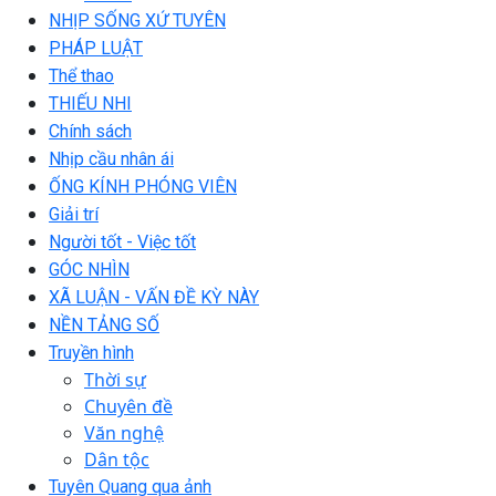
NHỊP SỐNG XỨ TUYÊN
PHÁP LUẬT
Thể thao
THIẾU NHI
Chính sách
Nhịp cầu nhân ái
ỐNG KÍNH PHÓNG VIÊN
Giải trí
Người tốt - Việc tốt
GÓC NHÌN
XÃ LUẬN - VẤN ĐỀ KỲ NÀY
NỀN TẢNG SỐ
Truyền hình
Thời sự
Chuyên đề
Văn nghệ
Dân tộc
Tuyên Quang qua ảnh