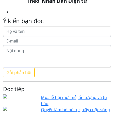
Theo Nhân Dân Điện tử
Ý kiến bạn đọc
Đọc tiếp
Mùa lễ hội mới mẻ, ấn tượng và tự
hào
Quyết tâm bỏ hủ tục, xây cuộc sống