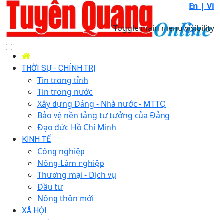
En |
Vi
Toggle main menu visibility
THỜI SỰ - CHÍNH TRỊ
Tin trong tỉnh
Tin trong nước
Xây dựng Đảng - Nhà nước - MTTQ
Bảo vệ nền tảng tư tưởng của Đảng
Đạo đức Hồ Chí Minh
KINH TẾ
Công nghiệp
Nông-Lâm nghiệp
Thương mại - Dịch vụ
Đầu tư
Nông thôn mới
XÃ HỘI