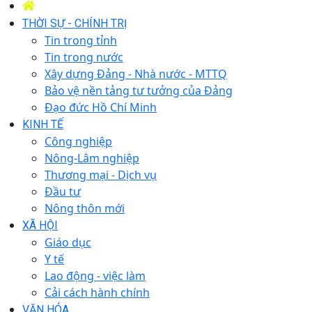
THỜI SỰ - CHÍNH TRỊ
Tin trong tỉnh
Tin trong nước
Xây dựng Đảng - Nhà nước - MTTQ
Bảo vệ nền tảng tư tưởng của Đảng
Đạo đức Hồ Chí Minh
KINH TẾ
Công nghiệp
Nông-Lâm nghiệp
Thương mại - Dịch vụ
Đầu tư
Nông thôn mới
XÃ HỘI
Giáo dục
Y tế
Lao động - việc làm
Cải cách hành chính
VĂN HÓA