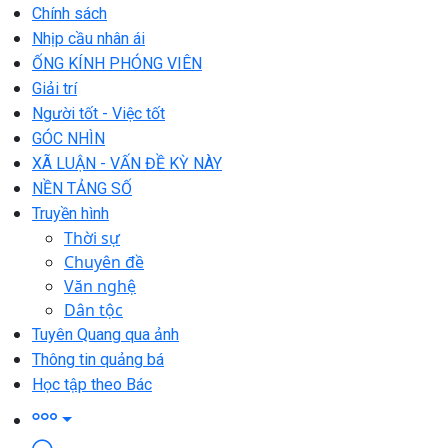
Chính sách
Nhịp cầu nhân ái
ỐNG KÍNH PHÓNG VIÊN
Giải trí
Người tốt - Việc tốt
GÓC NHÌN
XÃ LUẬN - VẤN ĐỀ KỲ NÀY
NỀN TẢNG SỐ
Truyền hình
Thời sự
Chuyên đề
Văn nghệ
Dân tộc
Tuyên Quang qua ảnh
Thông tin quảng bá
Học tập theo Bác