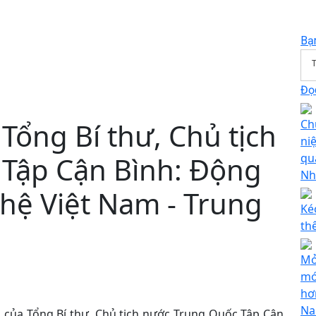
Bạ
T
Đọc
ổng Bí thư, Chủ tịch
Ch
ni
Tập Cận Bình: Động
qu
Nh
hệ Việt Nam - Trung
Ké
th
Mở
mớ
hơ
Na
 của Tổng Bí thư, Chủ tịch nước Trung Quốc Tập Cận