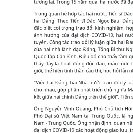
tương lai. Trong 15 năm qua, hai nước đã đạt
Trong quan hệ hợp tác hai nước, Tiến sĩ Đào
hai Đảng. Theo Tiến sĩ Đào Ngọc Báu, Đả
đặc biệt coi trọng trao đổi kinh nghiệm, hợ
ảnh hưởng của đại dịch COVID-19, hai nướ
tuyến. Công tác trao đổi lý luận giữa hai Đ
của hai nhà lãnh đạo Đảng, Tổng Bí thư Ng
Quốc Tập Cận Bình. Điều đó cho thấy tầm qu
thấy đây là hoạt động độc đáo, mẫu mực t
giới, thể hiện tinh thần cầu thị, học hỏi lẫn
"Việc hai Đảng, hai Nhà nước trao đổi lý l
cho nhau, góp phần phát triển chủ nghĩa M
kết giữa hai chính Đảng trên thế giới", Tiến
Ông Nguyễn Vinh Quang, Phó Chủ tịch Hội
Phó Đại sứ Việt Nam tại Trung Quốc, là n
Nam - Trung Quốc. Ông nhận định, quan hệ V
đại dịch COVID-19 các hoạt động giao lưu, 