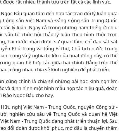
 được rất nhiều thành tựu trên tất cả các lĩnh vực.
 Ngọc Báu quan tâm đến hợp tác trao đổi lý luận giữa
ng Cộng sản Việt Nam và Đảng Cộng sản Trung Quốc
p tác lý luận. Ngay cả trong những năm thế giới chịu
c vẫn tổ chức hội thảo lý luận theo hình thức trực
ảng, hai nước nhận được sự quan tâm, chỉ đạo sát sát
uyễn Phú Trọng và Tổng Bí thư, Chủ tịch nước Trung
an trọng và ý nghĩa to lớn của hoạt động này, có thể
rong quan hệ hợp tác giữa hai chính Đảng trên thế
 nhau, cùng nhau chia sẻ kinh nghiệm để phát triển.
uận cũng chính là chia sẻ những bài học kinh nghiệm
ác và định hình một hình mẫu hợp tác hiệu quả, đoàn
 sĩ Đào Ngọc Báu cho hay.
 Hữu nghị Việt Nam - Trung Quốc, nguyên Công sứ -
gười nghiên cứu sâu về Trung Quốc và quan hệ Việt
iệt Nam - Trung Quốc đang phát triển thuận lợi. Sau
trao đổi đoàn được khôi phục, mở đầu là chuyến thăm