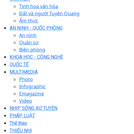
Tinh hoa văn hóa
Đất và người Tuyên Quang
Ẩm thực
AN NINH - QUỐC PHÒNG
An ninh
Quân sự
Biên phòng
KHOA HỌC - CÔNG NGHỆ
QUỐC TẾ
MULTIMEDIA
Photo
Infographic
Emagazine
Video
NHỊP SỐNG XỨ TUYÊN
PHÁP LUẬT
Thể thao
THIẾU NHI