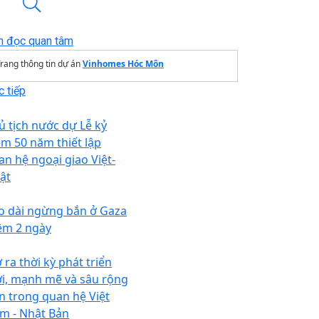
n đọc quan tâm
rang thông tin dự án
Vinhomes Hóc Môn
 tiếp
ủ tịch nước dự Lễ kỷ
ệm 50 năm thiết lập
an hệ ngoại giao Việt-
ật
o dài ngừng bắn ở Gaza
êm 2 ngày
 ra thời kỳ phát triển
i, mạnh mẽ và sâu rộng
n trong quan hệ Việt
m - Nhật Bản