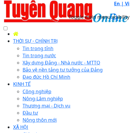
En |
Vi
Toggle main menu visibility
THỜI SỰ - CHÍNH TRỊ
Tin trong tỉnh
Tin trong nước
Xây dựng Đảng - Nhà nước - MTTQ
Bảo vệ nền tảng tư tưởng của Đảng
Đạo đức Hồ Chí Minh
KINH TẾ
Công nghiệp
Nông-Lâm nghiệp
Thương mại - Dịch vụ
Đầu tư
Nông thôn mới
XÃ HỘI