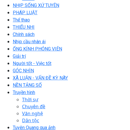
NHỊP SỐNG XỨ TUYÊN
PHÁP LUẬT
Thể thao
THIẾU NHI
Chính sách
Nhịp cầu nhân ái
ỐNG KÍNH PHÓNG VIÊN
Giải trí
Người tốt - Việc tốt
GÓC NHÌN
XÃ LUẬN - VẤN ĐỀ KỲ NÀY
NỀN TẢNG SỐ
Truyền hình
Thời sự
Chuyên đề
Văn nghệ
Dân tộc
Tuyên Quang qua ảnh