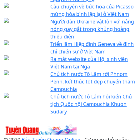
Câu chuyện về bức họa của Picasso
mừng hòa bình lập lại ở Việt Nam
Người dân Ukraine vật lộn với nắng
nóng gay gắt trong khủng hoảng
thiếu điện
Triển lãm Hiệp định Geneva về đình
chỉ chiến sự ở Việt Nam
Ra mắt website của Hội sinh viên
Việt Nam tại Nga
Chủ tịch nước Tô Lâm rời Phnom
Penh, kết thúc tốt đẹp chuyến thăm
Campuchia
Chủ tịch nước Tô Lâm hội kiến Chủ
tịch Quốc hội Campuchia Khuon
Sudary
© 2020
Báo Tuyên Quang Online
- Cơ quan chủ quản: