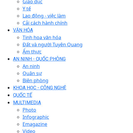
Giáo dục
Y tế
Lao động - việc làm
Cải cách hành chính
VĂN HÓA
Tinh hoa văn hóa
Đất và người Tuyên Quang
Ẩm thực
AN NINH - QUỐC PHÒNG
An ninh
Quân sự
Biên phòng
KHOA HỌC - CÔNG NGHỆ
QUỐC TẾ
MULTIMEDIA
Photo
Infographic
Emagazine
Video