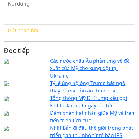
Đọc tiếp
Các nước châu Âu phản ứng về đề
xuất của Mỹ cho xung đột tại
Ukraine
Tỷ lệ ủng hộ ông Trump bất ngờ
thay đổi sau ồn ào thuế quan
Tổng thống Mỹ D. Trump kêu gọi
Fed hạ lãi suất ngay lập tức
Đàm phán hạt nhân giữa Mỹ và Iran
tiến triển tích cực
Nhật Bản đi đầu thế giới trong phát
triển gan thu nhỏ từ tế bào iPS