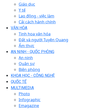
Giáo dục
Y tế
Lao động - việc làm
Cải cách hành chính
VĂN HÓA
Tinh hoa văn hóa
Đất và người Tuyên Quang
Ẩm thực
AN NINH - QUỐC PHÒNG
An ninh
Quân sự
Biên phòng
KHOA HỌC - CÔNG NGHỆ
QUỐC TẾ
MULTIMEDIA
Photo
Infographic
Emagazine