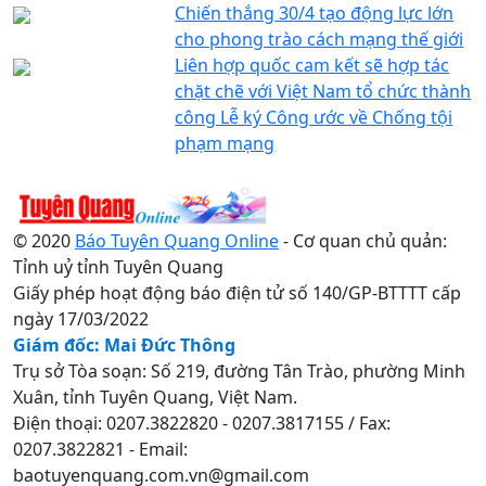
Chiến thắng 30/4 tạo động lực lớn
cho phong trào cách mạng thế giới
Liên hợp quốc cam kết sẽ hợp tác
chặt chẽ với Việt Nam tổ chức thành
công Lễ ký Công ước về Chống tội
phạm mạng
© 2020
Báo Tuyên Quang Online
- Cơ quan chủ quản:
Tỉnh uỷ tỉnh Tuyên Quang
Giấy phép hoạt động báo điện tử số 140/GP-BTTTT cấp
ngày 17/03/2022
Giám đốc: Mai Đức Thông
Trụ sở Tòa soạn: Số 219, đường Tân Trào, phường Minh
Xuân, tỉnh Tuyên Quang, Việt Nam.
Điện thoại: 0207.3822820 - 0207.3817155 / Fax:
0207.3822821 - Email:
baotuyenquang.com.vn@gmail.com