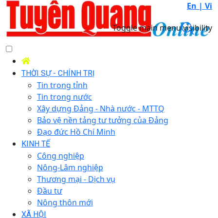
En |
Vi
Toggle main menu visibility
THỜI SỰ - CHÍNH TRỊ
Tin trong tỉnh
Tin trong nước
Xây dựng Đảng - Nhà nước - MTTQ
Bảo vệ nền tảng tư tưởng của Đảng
Đạo đức Hồ Chí Minh
KINH TẾ
Công nghiệp
Nông-Lâm nghiệp
Thương mại - Dịch vụ
Đầu tư
Nông thôn mới
XÃ HỘI