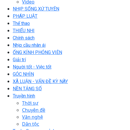
Video
NHỊP SỐNG XỨ TUYÊN
PHÁP LUẬT
Thể thao
THIẾU NHI
Chính sách
Nhịp cầu nhân ái
ỐNG KÍNH PHÓNG VIÊN
Giải trí
Người tốt - Việc tốt
GÓC NHÌN
XÃ LUẬN - VẤN ĐỀ KỲ NÀY
NỀN TẢNG SỐ
Truyền hình
Thời sự
Chuyên đề
Văn nghệ
Dân tộc