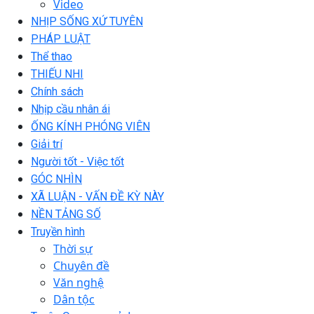
Video
NHỊP SỐNG XỨ TUYÊN
PHÁP LUẬT
Thể thao
THIẾU NHI
Chính sách
Nhịp cầu nhân ái
ỐNG KÍNH PHÓNG VIÊN
Giải trí
Người tốt - Việc tốt
GÓC NHÌN
XÃ LUẬN - VẤN ĐỀ KỲ NÀY
NỀN TẢNG SỐ
Truyền hình
Thời sự
Chuyên đề
Văn nghệ
Dân tộc