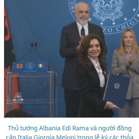
Thủ tướng Albania Edi Rama và người đồng
cấp Italia Giorgia Meloni trong lễ ký các thỏa