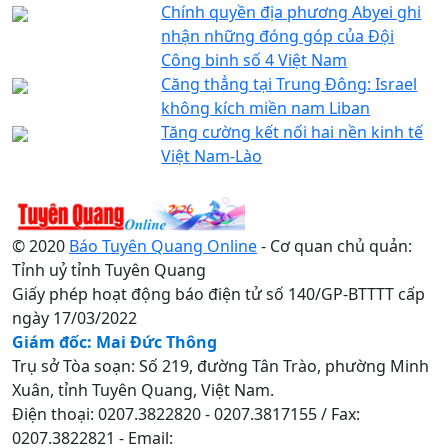
Chính quyền địa phương Abyei ghi
nhận những đóng góp của Đội
Công binh số 4 Việt Nam
Căng thẳng tại Trung Đông: Israel
không kích miền nam Liban
Tăng cường kết nối hai nền kinh tế
Việt Nam-Lào
© 2020
Báo Tuyên Quang Online
- Cơ quan chủ quản:
Tỉnh uỷ tỉnh Tuyên Quang
Giấy phép hoạt động báo điện tử số 140/GP-BTTTT cấp
ngày 17/03/2022
Giám đốc: Mai Đức Thông
Trụ sở Tòa soạn: Số 219, đường Tân Trào, phường Minh
Xuân, tỉnh Tuyên Quang, Việt Nam.
Điện thoại: 0207.3822820 - 0207.3817155 / Fax:
0207.3822821 - Email: