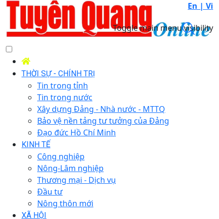
En |
Vi
Toggle main menu visibility
THỜI SỰ - CHÍNH TRỊ
Tin trong tỉnh
Tin trong nước
Xây dựng Đảng - Nhà nước - MTTQ
Bảo vệ nền tảng tư tưởng của Đảng
Đạo đức Hồ Chí Minh
KINH TẾ
Công nghiệp
Nông-Lâm nghiệp
Thương mại - Dịch vụ
Đầu tư
Nông thôn mới
XÃ HỘI