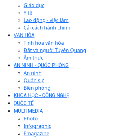
Giáo dục
Y tế
Lao động - việc làm
Cải cách hành chính
VĂN HÓA
Tinh hoa văn hóa
Đất và người Tuyên Quang
Ẩm thực
AN NINH - QUỐC PHÒNG
An ninh
Quân sự
Biên phòng
KHOA HỌC - CÔNG NGHỆ
QUỐC TẾ
MULTIMEDIA
Photo
Infographic
Emagazine