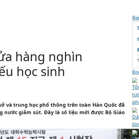
Bạ
ửa hàng nghìn
T
ếu học sinh
G
Đọc
c
Tổ
tư
ph
Đ
 sở và trung học phổ thông trên toàn Hàn Quốc đã
g nước giảm sút. Đây là số liệu mới được Bộ Giáo
Dả
bì