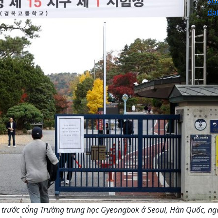
Xu
đạ
T) trước cổng Trường trung học Gyeongbok ở Seoul, Hàn Quốc, ng