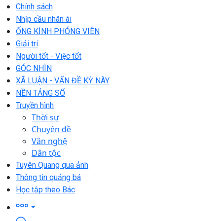
Chính sách
Nhịp cầu nhân ái
ỐNG KÍNH PHÓNG VIÊN
Giải trí
Người tốt - Việc tốt
GÓC NHÌN
XÃ LUẬN - VẤN ĐỀ KỲ NÀY
NỀN TẢNG SỐ
Truyền hình
Thời sự
Chuyên đề
Văn nghệ
Dân tộc
Tuyên Quang qua ảnh
Thông tin quảng bá
Học tập theo Bác