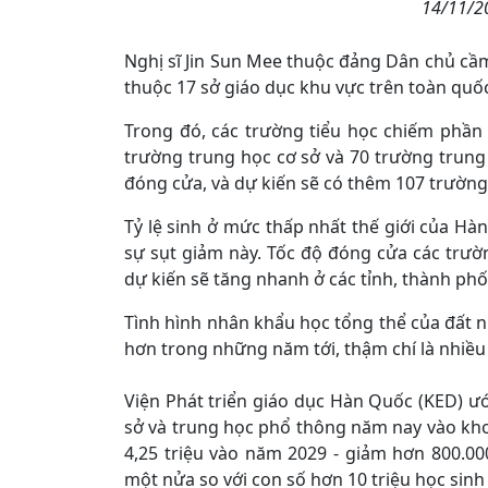
14/11/20
Nghị sĩ Jin Sun Mee thuộc đảng Dân chủ cầm
thuộc 17 sở giáo dục khu vực trên toàn quốc
Trong đó, các trường tiểu học chiếm phần l
trường trung học cơ sở và 70 trường trung
đóng cửa, và dự kiến sẽ có thêm 107 trường
Tỷ lệ sinh ở mức thấp nhất thế giới của Hà
sự sụt giảm này. Tốc độ đóng cửa các trườ
dự kiến sẽ tăng nhanh ở các tỉnh, thành phố
Tình hình nhân khẩu học tổng thể của đất n
hơn trong những năm tới, thậm chí là nhiều
Viện Phát triển giáo dục Hàn Quốc (KED) ướ
sở và trung học phổ thông năm nay vào kho
4,25 triệu vào năm 2029 - giảm hơn 800.00
một nửa so với con số hơn 10 triệu học si