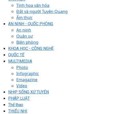
Tinh hoa văn hóa
Đất và người Tuyên Quang
Ẩm thực
AN NINH - QUỐC PHÒNG
An ninh
Quân sự
Biên phòng
KHOA HỌC - CÔNG NGHỆ
QUỐC TẾ
MULTIMEDIA
Photo
Infographic
Emagazine
Video
NHỊP SỐNG XỨ TUYÊN
PHÁP LUẬT
Thể thao
THIẾU NHI