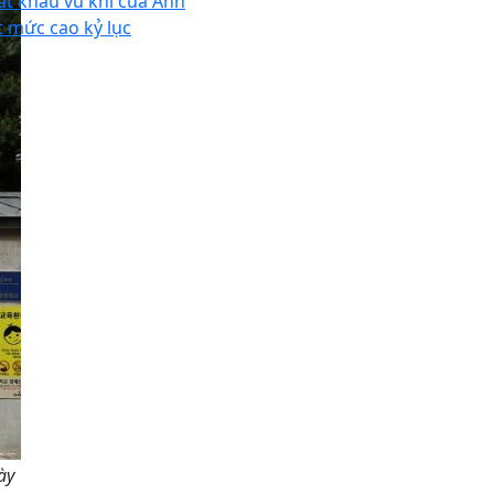
ất khẩu vũ khí của Anh
t mức cao kỷ lục
ày