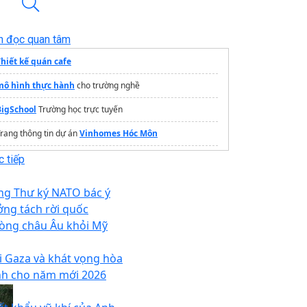
n đọc quan tâm
Thiết kế quán cafe
mô hình thực hành
cho trường nghề
BigSchool
Trường học trực tuyến
rang thông tin dự án
Vinhomes Hóc Môn
iải bài tập sinh
AI miễn phí
 tiếp
ục gạch quán
quận 1
ng Thư ký NATO bác ý
vách kính tắm hệ slim
ởng tách rời quốc
òng châu Âu khỏi Mỹ
ịa chỉ
may đồng phục doanh nghiệp
ở Hà Nội
i Gaza và khát vọng hòa
nh cho năm mới 2026