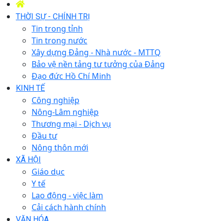
THỜI SỰ - CHÍNH TRỊ
Tin trong tỉnh
Tin trong nước
Xây dựng Đảng - Nhà nước - MTTQ
Bảo vệ nền tảng tư tưởng của Đảng
Đạo đức Hồ Chí Minh
KINH TẾ
Công nghiệp
Nông-Lâm nghiệp
Thương mại - Dịch vụ
Đầu tư
Nông thôn mới
XÃ HỘI
Giáo dục
Y tế
Lao động - việc làm
Cải cách hành chính
VĂN HÓA