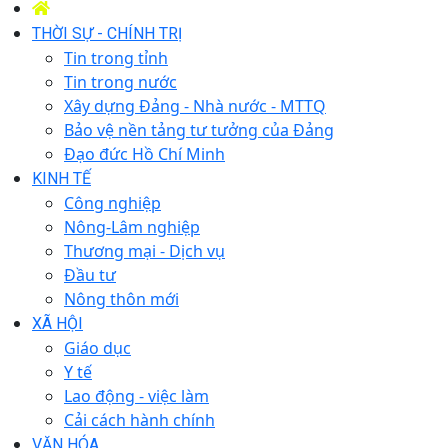
THỜI SỰ - CHÍNH TRỊ
Tin trong tỉnh
Tin trong nước
Xây dựng Đảng - Nhà nước - MTTQ
Bảo vệ nền tảng tư tưởng của Đảng
Đạo đức Hồ Chí Minh
KINH TẾ
Công nghiệp
Nông-Lâm nghiệp
Thương mại - Dịch vụ
Đầu tư
Nông thôn mới
XÃ HỘI
Giáo dục
Y tế
Lao động - việc làm
Cải cách hành chính
VĂN HÓA