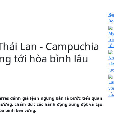
Bạ
Đọc
My
tr
hái Lan - Campuchia
tổ
ng tới hòa bình lâu
Nh
sá
lục
Ca
vớ
củ
erres đánh giá lệnh ngừng bắn là bước tiến quan
hường, chấm dứt các hành động xung đột và tạo
hòa bình bền vững.