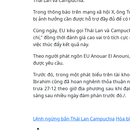
Thái Lan và Campuchia.
Trong thông báo trên mạng xã hội X, ông 
bị ảnh hưởng cần được hỗ trợ đầy đủ để có t
Cùng ngày, EU kêu gọi Thái Lan và Campuc
chí," đồng thời đánh giá cao vai trò tích c
việc thúc đẩy kết quả này.
Theo người phát ngôn EU Anouar El Anouni, 
được yêu cầu.
Trước đó, trong một phát biểu trên tài k
Ibrahim cũng đã hoan nghênh thỏa thuận ng
trưa 27-12 theo giờ địa phương sau khi đạ
sáng sau nhiều ngày đàm phán trước đó./.
Lệnh ngừng bắn Thái Lan Campuchia
Hòa b