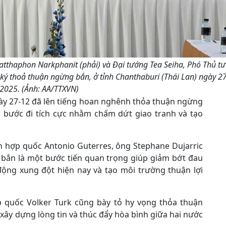
tthaphon Narkphanit (phải) và Đại tướng Tea Seiha, Phó Thủ t
ý thoả thuận ngừng bắn, ở tỉnh Chanthaburi (Thái Lan) ngày 2
2025. (Ảnh: AA/TTXVN)
gày 27-12 đã lên tiếng hoan nghênh thỏa thuận ngừng
à bước đi tích cực nhằm chấm dứt giao tranh và tạo
n hợp quốc Antonio Guterres, ông Stephane Dujarric
 bắn là một bước tiến quan trọng giúp giảm bớt đau
ộng xung đột hiện nay và tạo môi trường thuận lợi
p quốc Volker Turk cũng bày tỏ hy vọng thỏa thuận
ây dựng lòng tin và thúc đẩy hòa bình giữa hai nước