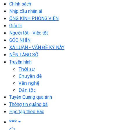
Chính sách
Nhịp cầu nhân ái
ỐNG KÍNH PHÓNG VIÊN
Giải trí
Người tốt - Việc tốt
GÓC NHÌN
XÃ LUẬN - VẤN ĐỀ KỲ NÀY
NỀN TẢNG SỐ
Truyền hình
Thời sự
Chuyên đề
Văn nghệ
Dân tộc
Tuyên Quang qua ảnh
Thông tin quảng bá
Học tập theo Bác