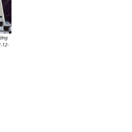
ướng
7-12-