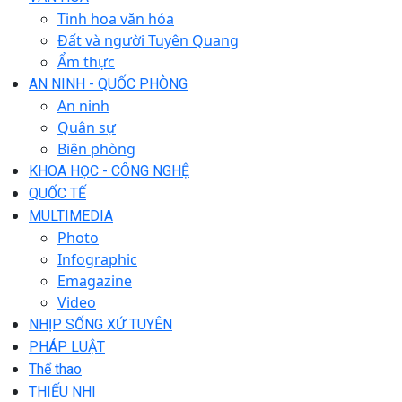
Tinh hoa văn hóa
Đất và người Tuyên Quang
Ẩm thực
AN NINH - QUỐC PHÒNG
An ninh
Quân sự
Biên phòng
KHOA HỌC - CÔNG NGHỆ
QUỐC TẾ
MULTIMEDIA
Photo
Infographic
Emagazine
Video
NHỊP SỐNG XỨ TUYÊN
PHÁP LUẬT
Thể thao
THIẾU NHI