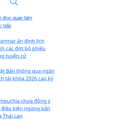
n đọc quan tâm
 tiếp
anmar ấn định lịch
ình các đợt bỏ phiếu
ng tuyển cử
ật Bản thông qua ngân
ch tài khóa 2026 cao kỷ
mpuchia chưa đồng ý
i điều kiện ngừng bắn
a Thái Lan