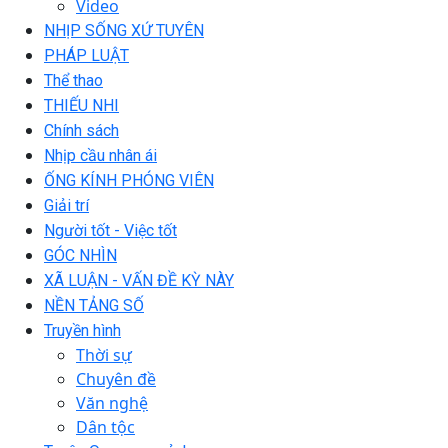
Video
NHỊP SỐNG XỨ TUYÊN
PHÁP LUẬT
Thể thao
THIẾU NHI
Chính sách
Nhịp cầu nhân ái
ỐNG KÍNH PHÓNG VIÊN
Giải trí
Người tốt - Việc tốt
GÓC NHÌN
XÃ LUẬN - VẤN ĐỀ KỲ NÀY
NỀN TẢNG SỐ
Truyền hình
Thời sự
Chuyên đề
Văn nghệ
Dân tộc