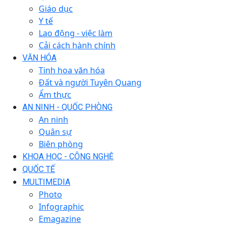
Giáo dục
Y tế
Lao động - việc làm
Cải cách hành chính
VĂN HÓA
Tinh hoa văn hóa
Đất và người Tuyên Quang
Ẩm thực
AN NINH - QUỐC PHÒNG
An ninh
Quân sự
Biên phòng
KHOA HỌC - CÔNG NGHỆ
QUỐC TẾ
MULTIMEDIA
Photo
Infographic
Emagazine