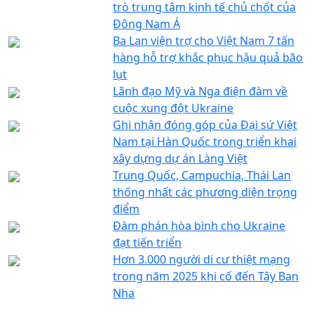
trò trung tâm kinh tế chủ chốt của
Đông Nam Á
Ba Lan viện trợ cho Việt Nam 7 tấn
hàng hỗ trợ khắc phục hậu quả bão
lụt
Lãnh đạo Mỹ và Nga điện đàm về
cuộc xung đột Ukraine
Ghi nhận đóng góp của Đại sứ Việt
Nam tại Hàn Quốc trong triển khai
xây dựng dự án Làng Việt
Trung Quốc, Campuchia, Thái Lan
thống nhất các phương diện trọng
điểm
Đàm phán hòa bình cho Ukraine
đạt tiến triển
Hơn 3.000 người di cư thiệt mạng
trong năm 2025 khi cố đến Tây Ban
Nha