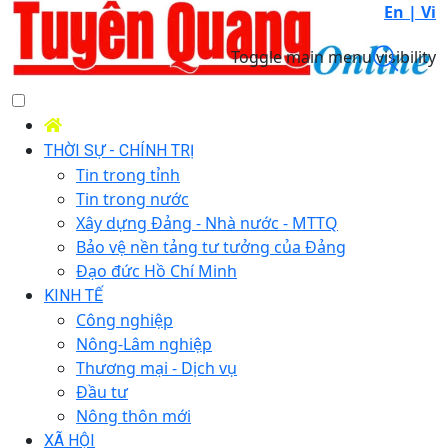
En |
Vi
Toggle main menu visibility
THỜI SỰ - CHÍNH TRỊ
Tin trong tỉnh
Tin trong nước
Xây dựng Đảng - Nhà nước - MTTQ
Bảo vệ nền tảng tư tưởng của Đảng
Đạo đức Hồ Chí Minh
KINH TẾ
Công nghiệp
Nông-Lâm nghiệp
Thương mại - Dịch vụ
Đầu tư
Nông thôn mới
XÃ HỘI