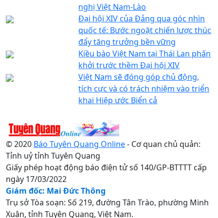
nghị Việt Nam-Lào
Đại hội XIV của Đảng qua góc nhìn
quốc tế: Bước ngoặt chiến lược thúc
đẩy tăng trưởng bền vững
Kiều bào Việt Nam tại Thái Lan phấn
khởi trước thềm Đại hội XIV
Việt Nam sẽ đóng góp chủ động,
tích cực và có trách nhiệm vào triển
khai Hiệp ước Biển cả
© 2020
Báo Tuyên Quang Online
- Cơ quan chủ quản:
Tỉnh uỷ tỉnh Tuyên Quang
Giấy phép hoạt động báo điện tử số 140/GP-BTTTT cấp
ngày 17/03/2022
Giám đốc: Mai Đức Thông
Trụ sở Tòa soạn: Số 219, đường Tân Trào, phường Minh
Xuân, tỉnh Tuyên Quang, Việt Nam.