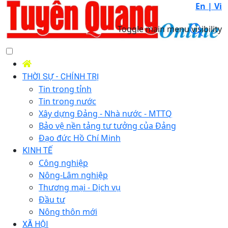
En |
Vi
Toggle main menu visibility
THỜI SỰ - CHÍNH TRỊ
Tin trong tỉnh
Tin trong nước
Xây dựng Đảng - Nhà nước - MTTQ
Bảo vệ nền tảng tư tưởng của Đảng
Đạo đức Hồ Chí Minh
KINH TẾ
Công nghiệp
Nông-Lâm nghiệp
Thương mại - Dịch vụ
Đầu tư
Nông thôn mới
XÃ HỘI