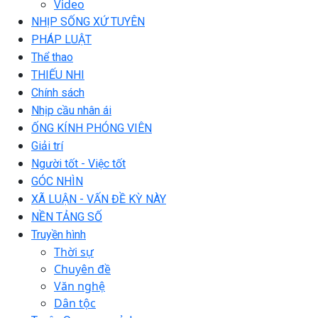
Video
NHỊP SỐNG XỨ TUYÊN
PHÁP LUẬT
Thể thao
THIẾU NHI
Chính sách
Nhịp cầu nhân ái
ỐNG KÍNH PHÓNG VIÊN
Giải trí
Người tốt - Việc tốt
GÓC NHÌN
XÃ LUẬN - VẤN ĐỀ KỲ NÀY
NỀN TẢNG SỐ
Truyền hình
Thời sự
Chuyên đề
Văn nghệ
Dân tộc