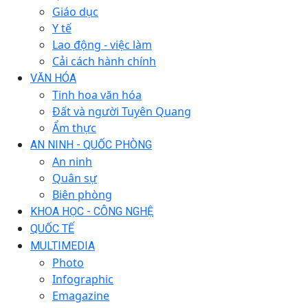
Giáo dục
Y tế
Lao động - việc làm
Cải cách hành chính
VĂN HÓA
Tinh hoa văn hóa
Đất và người Tuyên Quang
Ẩm thực
AN NINH - QUỐC PHÒNG
An ninh
Quân sự
Biên phòng
KHOA HỌC - CÔNG NGHỆ
QUỐC TẾ
MULTIMEDIA
Photo
Infographic
Emagazine