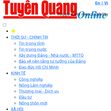
En |
Vi
Toggle main menu visibility
THỜI SỰ - CHÍNH TRỊ
Tin trong tỉnh
Tin trong nước
Xây dựng Đảng - Nhà nước - MTTQ
Bảo vệ nền tảng tư tưởng của Đảng
Đạo đức Hồ Chí Minh
KINH TẾ
Công nghiệp
Nông-Lâm nghiệp
Thương mại - Dịch vụ
Đầu tư
Nông thôn mới
XÃ HỘI