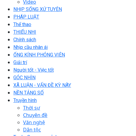
Video
NHỊP SỐNG XỨ TUYÊN
PHÁP LUẬT
Thể thao
THIẾU NHI
Chính sách
Nhịp cầu nhân ái
ỐNG KÍNH PHÓNG VIÊN
Giải trí
Người tốt - Việc tốt
GÓC NHÌN
XÃ LUẬN - VẤN ĐỀ KỲ NÀY
NỀN TẢNG SỐ
Truyền hình
Thời sự
Chuyên đề
Văn nghệ
Dân tộc