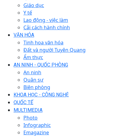
Giáo dục
Y tế
Lao động - việc làm
Cải cách hành chính
VĂN HÓA
Tinh hoa văn hóa
Đất và người Tuyên Quang
Ẩm thực
AN NINH - QUỐC PHÒNG
An ninh
Quân sự
Biên phòng
KHOA HỌC - CÔNG NGHỆ
QUỐC TẾ
MULTIMEDIA
Photo
Infographic
Emagazine