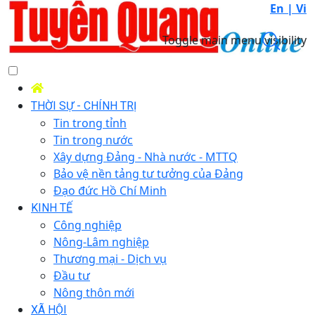
En |
Vi
Toggle main menu visibility
THỜI SỰ - CHÍNH TRỊ
Tin trong tỉnh
Tin trong nước
Xây dựng Đảng - Nhà nước - MTTQ
Bảo vệ nền tảng tư tưởng của Đảng
Đạo đức Hồ Chí Minh
KINH TẾ
Công nghiệp
Nông-Lâm nghiệp
Thương mại - Dịch vụ
Đầu tư
Nông thôn mới
XÃ HỘI