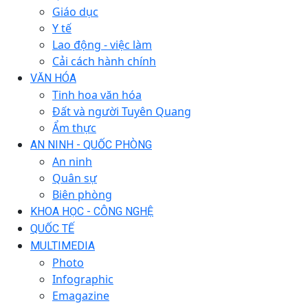
Giáo dục
Y tế
Lao động - việc làm
Cải cách hành chính
VĂN HÓA
Tinh hoa văn hóa
Đất và người Tuyên Quang
Ẩm thực
AN NINH - QUỐC PHÒNG
An ninh
Quân sự
Biên phòng
KHOA HỌC - CÔNG NGHỆ
QUỐC TẾ
MULTIMEDIA
Photo
Infographic
Emagazine