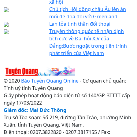
xã hội
Chủ tịch Hội đồng châu Âu lên án
mối đe dọa đối với Greenland
Lan tỏa tinh thần đối thoại
Truyền thông quốc tế nhận định
tích cực về Đại hội XIV của
Đảng:Bước ngoặt trong tiến trình
phát triển của Việt Nam
© 2020
Báo Tuyên Quang Online
- Cơ quan chủ quản:
Tỉnh uỷ tỉnh Tuyên Quang
Giấy phép hoạt động báo điện tử số 140/GP-BTTTT cấp
ngày 17/03/2022
Giám đốc: Mai Đức Thông
Trụ sở Tòa soạn: Số 219, đường Tân Trào, phường Minh
Xuân, tỉnh Tuyên Quang, Việt Nam.
Điện thoại: 0207.3822820 - 0207.3817155 / Fax: