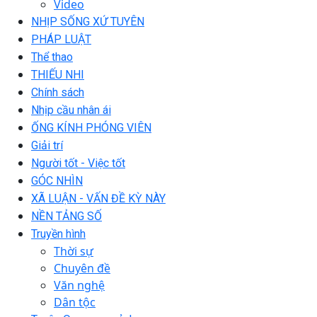
Video
NHỊP SỐNG XỨ TUYÊN
PHÁP LUẬT
Thể thao
THIẾU NHI
Chính sách
Nhịp cầu nhân ái
ỐNG KÍNH PHÓNG VIÊN
Giải trí
Người tốt - Việc tốt
GÓC NHÌN
XÃ LUẬN - VẤN ĐỀ KỲ NÀY
NỀN TẢNG SỐ
Truyền hình
Thời sự
Chuyên đề
Văn nghệ
Dân tộc