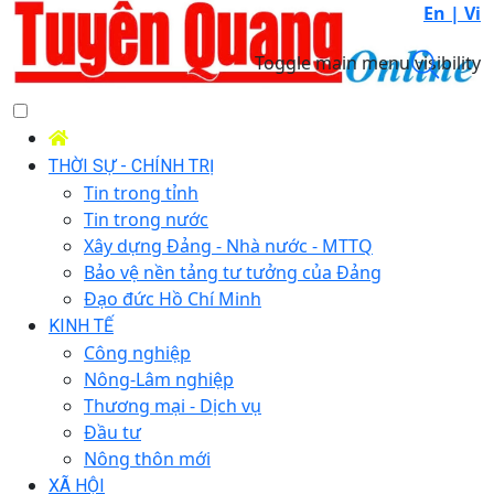
En |
Vi
Toggle main menu visibility
THỜI SỰ - CHÍNH TRỊ
Tin trong tỉnh
Tin trong nước
Xây dựng Đảng - Nhà nước - MTTQ
Bảo vệ nền tảng tư tưởng của Đảng
Đạo đức Hồ Chí Minh
KINH TẾ
Công nghiệp
Nông-Lâm nghiệp
Thương mại - Dịch vụ
Đầu tư
Nông thôn mới
XÃ HỘI