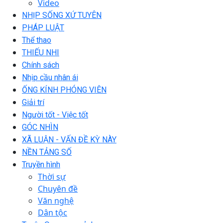
Video
NHỊP SỐNG XỨ TUYÊN
PHÁP LUẬT
Thể thao
THIẾU NHI
Chính sách
Nhịp cầu nhân ái
ỐNG KÍNH PHÓNG VIÊN
Giải trí
Người tốt - Việc tốt
GÓC NHÌN
XÃ LUẬN - VẤN ĐỀ KỲ NÀY
NỀN TẢNG SỐ
Truyền hình
Thời sự
Chuyên đề
Văn nghệ
Dân tộc