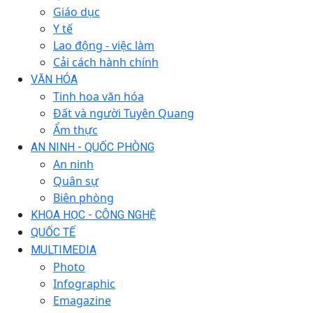
Giáo dục
Y tế
Lao động - việc làm
Cải cách hành chính
VĂN HÓA
Tinh hoa văn hóa
Đất và người Tuyên Quang
Ẩm thực
AN NINH - QUỐC PHÒNG
An ninh
Quân sự
Biên phòng
KHOA HỌC - CÔNG NGHỆ
QUỐC TẾ
MULTIMEDIA
Photo
Infographic
Emagazine