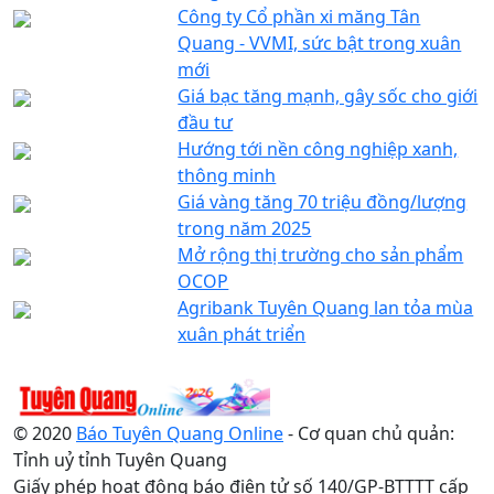
Công ty Cổ phần xi măng Tân
Quang - VVMI, sức bật trong xuân
mới
Giá bạc tăng mạnh, gây sốc cho giới
đầu tư
Hướng tới nền công nghiệp xanh,
thông minh
Giá vàng tăng 70 triệu đồng/lượng
trong năm 2025
Mở rộng thị trường cho sản phẩm
OCOP
Agribank Tuyên Quang lan tỏa mùa
xuân phát triển
© 2020
Báo Tuyên Quang Online
- Cơ quan chủ quản:
Tỉnh uỷ tỉnh Tuyên Quang
Giấy phép hoạt động báo điện tử số 140/GP-BTTTT cấp