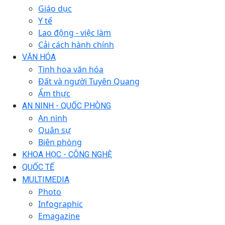
Giáo dục
Y tế
Lao động - việc làm
Cải cách hành chính
VĂN HÓA
Tinh hoa văn hóa
Đất và người Tuyên Quang
Ẩm thực
AN NINH - QUỐC PHÒNG
An ninh
Quân sự
Biên phòng
KHOA HỌC - CÔNG NGHỆ
QUỐC TẾ
MULTIMEDIA
Photo
Infographic
Emagazine