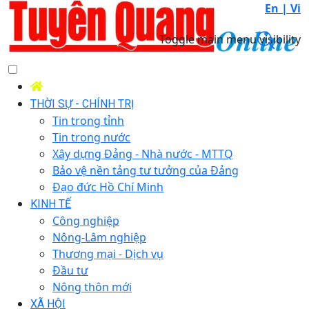
En |
Vi
Toggle main menu visibility
THỜI SỰ - CHÍNH TRỊ
Tin trong tỉnh
Tin trong nước
Xây dựng Đảng - Nhà nước - MTTQ
Bảo vệ nền tảng tư tưởng của Đảng
Đạo đức Hồ Chí Minh
KINH TẾ
Công nghiệp
Nông-Lâm nghiệp
Thương mại - Dịch vụ
Đầu tư
Nông thôn mới
XÃ HỘI