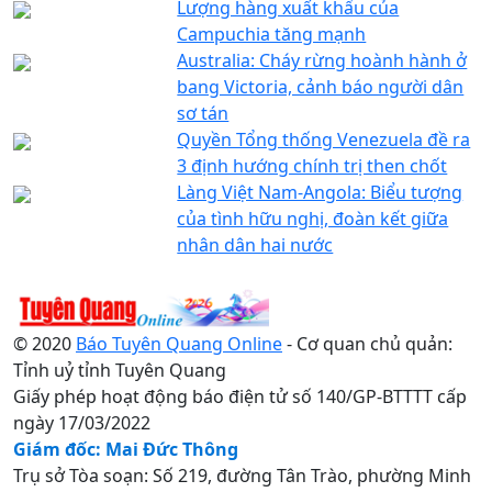
Lượng hàng xuất khẩu của
Campuchia tăng mạnh
Australia: Cháy rừng hoành hành ở
bang Victoria, cảnh báo người dân
sơ tán
Quyền Tổng thống Venezuela đề ra
3 định hướng chính trị then chốt
Làng Việt Nam-Angola: Biểu tượng
của tình hữu nghị, đoàn kết giữa
nhân dân hai nước
© 2020
Báo Tuyên Quang Online
- Cơ quan chủ quản:
Tỉnh uỷ tỉnh Tuyên Quang
Giấy phép hoạt động báo điện tử số 140/GP-BTTTT cấp
ngày 17/03/2022
Giám đốc: Mai Đức Thông
Trụ sở Tòa soạn: Số 219, đường Tân Trào, phường Minh