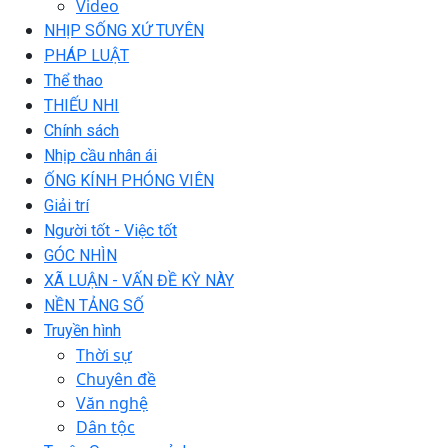
Video
NHỊP SỐNG XỨ TUYÊN
PHÁP LUẬT
Thể thao
THIẾU NHI
Chính sách
Nhịp cầu nhân ái
ỐNG KÍNH PHÓNG VIÊN
Giải trí
Người tốt - Việc tốt
GÓC NHÌN
XÃ LUẬN - VẤN ĐỀ KỲ NÀY
NỀN TẢNG SỐ
Truyền hình
Thời sự
Chuyên đề
Văn nghệ
Dân tộc