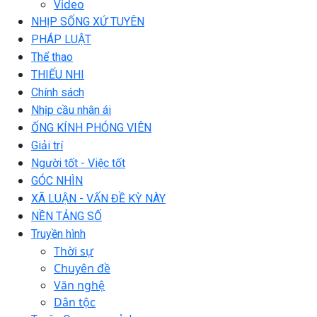
Video
NHỊP SỐNG XỨ TUYÊN
PHÁP LUẬT
Thể thao
THIẾU NHI
Chính sách
Nhịp cầu nhân ái
ỐNG KÍNH PHÓNG VIÊN
Giải trí
Người tốt - Việc tốt
GÓC NHÌN
XÃ LUẬN - VẤN ĐỀ KỲ NÀY
NỀN TẢNG SỐ
Truyền hình
Thời sự
Chuyên đề
Văn nghệ
Dân tộc