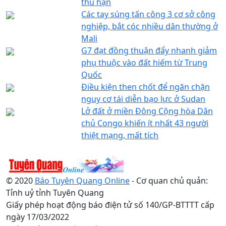
thù hận
Các tay súng tấn công 3 cơ sở công
nghiệp, bắt cóc nhiều dân thường ở
Mali
G7 đạt đồng thuận đẩy nhanh giảm
phụ thuộc vào đất hiếm từ Trung
Quốc
Điều kiện then chốt để ngăn chặn
nguy cơ tái diễn bạo lực ở Sudan
Lở đất ở miền Đông Cộng hòa Dân
chủ Congo khiến ít nhất 43 người
thiệt mạng, mất tích
© 2020
Báo Tuyên Quang Online
- Cơ quan chủ quản:
Tỉnh uỷ tỉnh Tuyên Quang
Giấy phép hoạt động báo điện tử số 140/GP-BTTTT cấp
ngày 17/03/2022