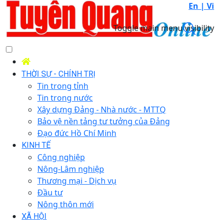
En |
Vi
Toggle main menu visibility
THỜI SỰ - CHÍNH TRỊ
Tin trong tỉnh
Tin trong nước
Xây dựng Đảng - Nhà nước - MTTQ
Bảo vệ nền tảng tư tưởng của Đảng
Đạo đức Hồ Chí Minh
KINH TẾ
Công nghiệp
Nông-Lâm nghiệp
Thương mại - Dịch vụ
Đầu tư
Nông thôn mới
XÃ HỘI