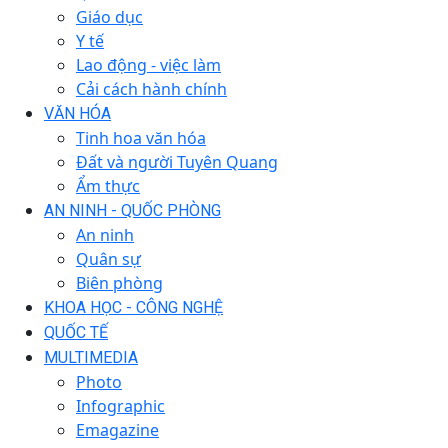
Giáo dục
Y tế
Lao động - việc làm
Cải cách hành chính
VĂN HÓA
Tinh hoa văn hóa
Đất và người Tuyên Quang
Ẩm thực
AN NINH - QUỐC PHÒNG
An ninh
Quân sự
Biên phòng
KHOA HỌC - CÔNG NGHỆ
QUỐC TẾ
MULTIMEDIA
Photo
Infographic
Emagazine