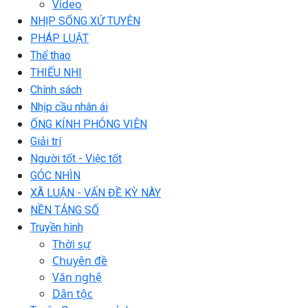
Video
NHỊP SỐNG XỨ TUYÊN
PHÁP LUẬT
Thể thao
THIẾU NHI
Chính sách
Nhịp cầu nhân ái
ỐNG KÍNH PHÓNG VIÊN
Giải trí
Người tốt - Việc tốt
GÓC NHÌN
XÃ LUẬN - VẤN ĐỀ KỲ NÀY
NỀN TẢNG SỐ
Truyền hình
Thời sự
Chuyên đề
Văn nghệ
Dân tộc