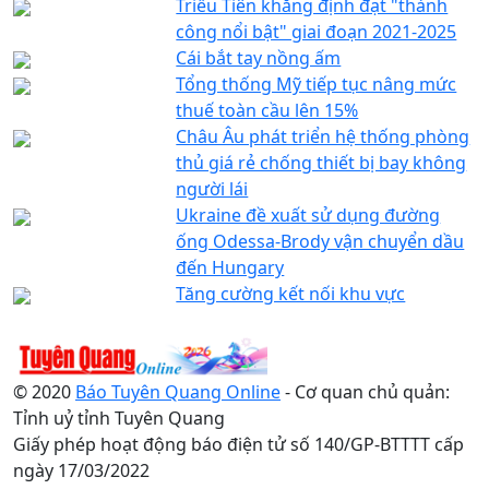
Triều Tiên khẳng định đạt "thành
công nổi bật" giai đoạn 2021-2025
Cái bắt tay nồng ấm
Tổng thống Mỹ tiếp tục nâng mức
thuế toàn cầu lên 15%
Châu Âu phát triển hệ thống phòng
thủ giá rẻ chống thiết bị bay không
người lái
Ukraine đề xuất sử dụng đường
ống Odessa-Brody vận chuyển dầu
đến Hungary
Tăng cường kết nối khu vực
© 2020
Báo Tuyên Quang Online
- Cơ quan chủ quản:
Tỉnh uỷ tỉnh Tuyên Quang
Giấy phép hoạt động báo điện tử số 140/GP-BTTTT cấp
ngày 17/03/2022