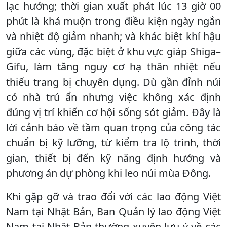
lạc hướng; thời gian xuất phát lúc 13 giờ 00
phút là khá muộn trong điều kiện ngày ngắn
và nhiệt độ giảm nhanh; và khác biệt khí hậu
giữa các vùng, đặc biệt ở khu vực giáp Shiga–
Gifu, làm tăng nguy cơ hạ thân nhiệt nếu
thiếu trang bị chuyên dụng. Dù gần đỉnh núi
có nhà trú ẩn nhưng việc không xác định
đúng vị trí khiến cơ hội sống sót giảm. Đây là
lời cảnh báo về tầm quan trọng của công tác
chuẩn bị kỹ lưỡng, từ kiểm tra lộ trình, thời
gian, thiết bị đến kỹ năng định hướng và
phương án dự phòng khi leo núi mùa Đông.
Khi gặp gỡ và trao đổi với các lao động Việt
Nam tại Nhật Bản, Ban Quản lý lao động Việt
Nam tại Nhật Bản thường xuyên lưu ý về các