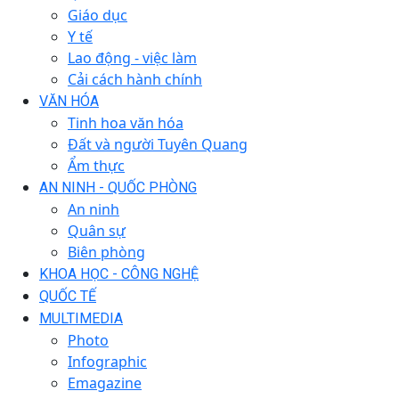
Giáo dục
Y tế
Lao động - việc làm
Cải cách hành chính
VĂN HÓA
Tinh hoa văn hóa
Đất và người Tuyên Quang
Ẩm thực
AN NINH - QUỐC PHÒNG
An ninh
Quân sự
Biên phòng
KHOA HỌC - CÔNG NGHỆ
QUỐC TẾ
MULTIMEDIA
Photo
Infographic
Emagazine