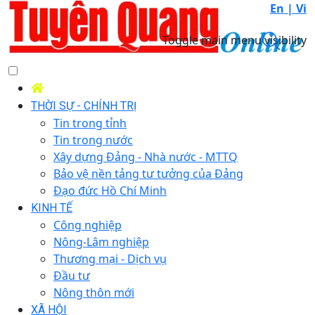
En |
Vi
Toggle main menu visibility
THỜI SỰ - CHÍNH TRỊ
Tin trong tỉnh
Tin trong nước
Xây dựng Đảng - Nhà nước - MTTQ
Bảo vệ nền tảng tư tưởng của Đảng
Đạo đức Hồ Chí Minh
KINH TẾ
Công nghiệp
Nông-Lâm nghiệp
Thương mại - Dịch vụ
Đầu tư
Nông thôn mới
XÃ HỘI