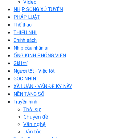
Video
NHỊP SỐNG XỨ TUYÊN
PHÁP LUẬT
Thể thao
THIẾU NHI
Chính sách
Nhịp cầu nhân ái
ỐNG KÍNH PHÓNG VIÊN
Giải trí
Người tốt - Việc tốt
GÓC NHÌN
XÃ LUẬN - VẤN ĐỀ KỲ NÀY
NỀN TẢNG SỐ
Truyền hình
Thời sự
Chuyên đề
Văn nghệ
Dân tộc