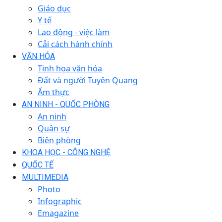
Giáo dục
Y tế
Lao động - việc làm
Cải cách hành chính
VĂN HÓA
Tinh hoa văn hóa
Đất và người Tuyên Quang
Ẩm thực
AN NINH - QUỐC PHÒNG
An ninh
Quân sự
Biên phòng
KHOA HỌC - CÔNG NGHỆ
QUỐC TẾ
MULTIMEDIA
Photo
Infographic
Emagazine