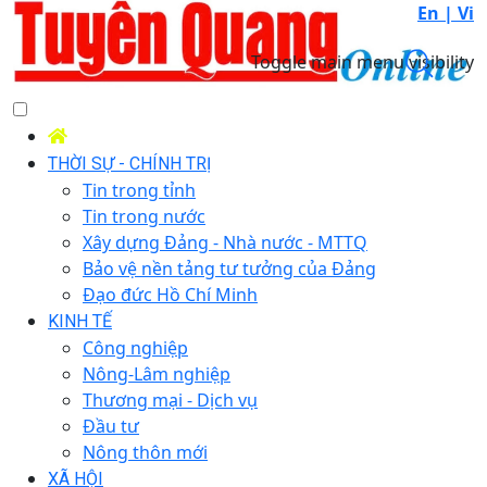
En |
Vi
Toggle main menu visibility
THỜI SỰ - CHÍNH TRỊ
Tin trong tỉnh
Tin trong nước
Xây dựng Đảng - Nhà nước - MTTQ
Bảo vệ nền tảng tư tưởng của Đảng
Đạo đức Hồ Chí Minh
KINH TẾ
Công nghiệp
Nông-Lâm nghiệp
Thương mại - Dịch vụ
Đầu tư
Nông thôn mới
XÃ HỘI