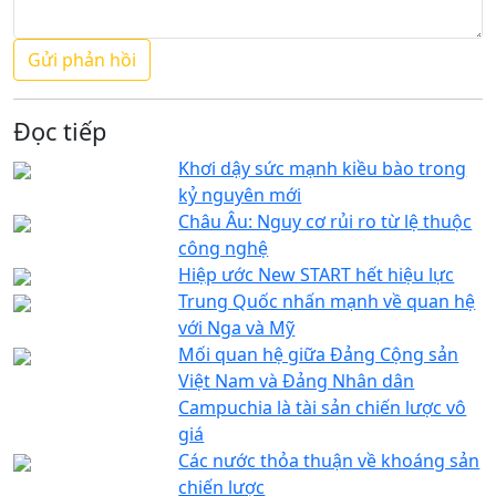
Đọc tiếp
Khơi dậy sức mạnh kiều bào trong
kỷ nguyên mới
Châu Âu: Nguy cơ rủi ro từ lệ thuộc
công nghệ
Hiệp ước New START hết hiệu lực
Trung Quốc nhấn mạnh về quan hệ
với Nga và Mỹ
Mối quan hệ giữa Đảng Cộng sản
Việt Nam và Đảng Nhân dân
Campuchia là tài sản chiến lược vô
giá
Các nước thỏa thuận về khoáng sản
chiến lược