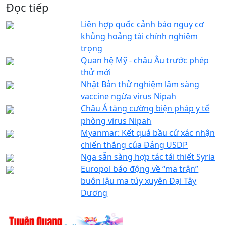
Đọc tiếp
Liên hợp quốc cảnh báo nguy cơ
khủng hoảng tài chính nghiêm
trọng
Quan hệ Mỹ - châu Âu trước phép
thử mới
Nhật Bản thử nghiệm lâm sàng
vaccine ngừa virus Nipah
Châu Á tăng cường biện pháp y tế
phòng virus Nipah
Myanmar: Kết quả bầu cử xác nhận
chiến thắng của Đảng USDP
Nga sẵn sàng hợp tác tái thiết Syria
Europol báo động về “ma trận”
buôn lậu ma túy xuyên Đại Tây
Dương