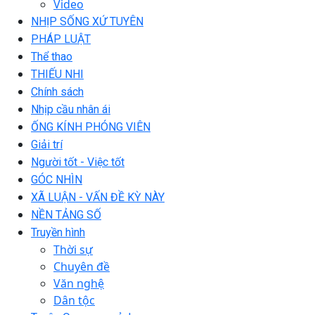
Video
NHỊP SỐNG XỨ TUYÊN
PHÁP LUẬT
Thể thao
THIẾU NHI
Chính sách
Nhịp cầu nhân ái
ỐNG KÍNH PHÓNG VIÊN
Giải trí
Người tốt - Việc tốt
GÓC NHÌN
XÃ LUẬN - VẤN ĐỀ KỲ NÀY
NỀN TẢNG SỐ
Truyền hình
Thời sự
Chuyên đề
Văn nghệ
Dân tộc