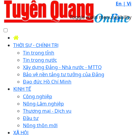
En |
Vi
Toggle main menu visibility
THỜI SỰ - CHÍNH TRỊ
Tin trong tỉnh
Tin trong nước
Xây dựng Đảng - Nhà nước - MTTQ
Bảo vệ nền tảng tư tưởng của Đảng
Đạo đức Hồ Chí Minh
KINH TẾ
Công nghiệp
Nông-Lâm nghiệp
Thương mại - Dịch vụ
Đầu tư
Nông thôn mới
XÃ HỘI