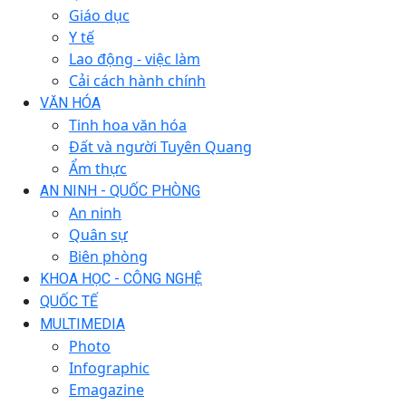
Giáo dục
Y tế
Lao động - việc làm
Cải cách hành chính
VĂN HÓA
Tinh hoa văn hóa
Đất và người Tuyên Quang
Ẩm thực
AN NINH - QUỐC PHÒNG
An ninh
Quân sự
Biên phòng
KHOA HỌC - CÔNG NGHỆ
QUỐC TẾ
MULTIMEDIA
Photo
Infographic
Emagazine