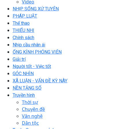
Video
NHỊP SỐNG XỨ TUYÊN
PHÁP LUẬT
Thể thao
THIẾU NHI
Chính sách
Nhịp cầu nhân ái
ỐNG KÍNH PHÓNG VIÊN
Giải trí
Người tốt - Việc tốt
GÓC NHÌN
XÃ LUẬN - VẤN ĐỀ KỲ NÀY
NỀN TẢNG SỐ
Truyền hình
Thời sự
Chuyên đề
Văn nghệ
Dân tộc