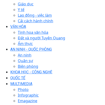
Giáo dục
Y tế
Lao động - việc làm
Cải cách hành chính
VĂN HÓA
Tinh hoa văn hóa
Đất và người Tuyên Quang
Ẩm thực
AN NINH - QUỐC PHÒNG
An ninh
Quân sự
Biên phòng
KHOA HỌC - CÔNG NGHỆ
QUỐC TẾ
MULTIMEDIA
Photo
Infographic
Emagazine