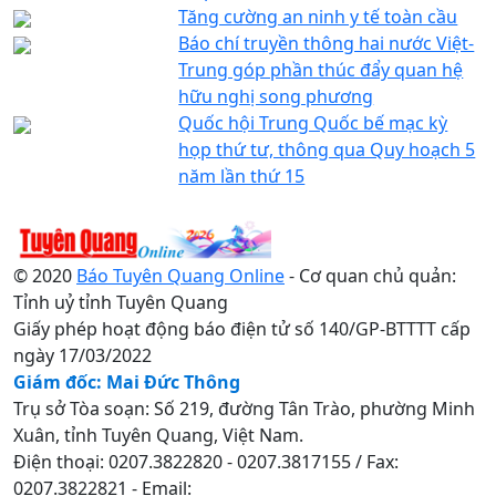
Tăng cường an ninh y tế toàn cầu
Báo chí truyền thông hai nước Việt-
Trung góp phần thúc đẩy quan hệ
hữu nghị song phương
Quốc hội Trung Quốc bế mạc kỳ
họp thứ tư, thông qua Quy hoạch 5
năm lần thứ 15
© 2020
Báo Tuyên Quang Online
- Cơ quan chủ quản:
Tỉnh uỷ tỉnh Tuyên Quang
Giấy phép hoạt động báo điện tử số 140/GP-BTTTT cấp
ngày 17/03/2022
Giám đốc: Mai Đức Thông
Trụ sở Tòa soạn: Số 219, đường Tân Trào, phường Minh
Xuân, tỉnh Tuyên Quang, Việt Nam.
Điện thoại: 0207.3822820 - 0207.3817155 / Fax:
0207.3822821 - Email: