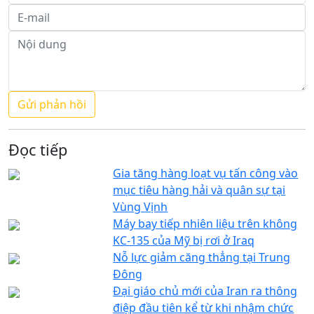
Đọc tiếp
Gia tăng hàng loạt vụ tấn công vào
mục tiêu hàng hải và quân sự tại
Vùng Vịnh
Máy bay tiếp nhiên liệu trên không
KC-135 của Mỹ bị rơi ở Iraq
Nỗ lực giảm căng thẳng tại Trung
Đông
Đại giáo chủ mới của Iran ra thông
điệp đầu tiên kể từ khi nhậm chức