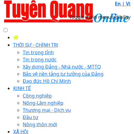
En |
Vi
Toggle main menu visibility
THỜI SỰ - CHÍNH TRỊ
Tin trong tỉnh
Tin trong nước
Xây dựng Đảng - Nhà nước - MTTQ
Bảo vệ nền tảng tư tưởng của Đảng
Đạo đức Hồ Chí Minh
KINH TẾ
Công nghiệp
Nông-Lâm nghiệp
Thương mại - Dịch vụ
Đầu tư
Nông thôn mới
XÃ HỘI