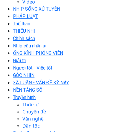
Video
NHỊP SỐNG XỨ TUYÊN
PHÁP LUẬT
Thể thao
THIẾU NHI
Chính sách
Nhịp cầu nhân ái
ỐNG KÍNH PHÓNG VIÊN
Giải trí
Người tốt - Việc tốt
GÓC NHÌN
XÃ LUẬN - VẤN ĐỀ KỲ NÀY
NỀN TẢNG SỐ
Truyền hình
Thời sự
Chuyên đề
Văn nghệ
Dân tộc