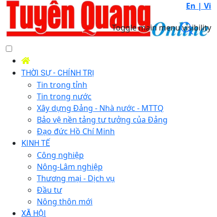
En |
Vi
Toggle main menu visibility
THỜI SỰ - CHÍNH TRỊ
Tin trong tỉnh
Tin trong nước
Xây dựng Đảng - Nhà nước - MTTQ
Bảo vệ nền tảng tư tưởng của Đảng
Đạo đức Hồ Chí Minh
KINH TẾ
Công nghiệp
Nông-Lâm nghiệp
Thương mại - Dịch vụ
Đầu tư
Nông thôn mới
XÃ HỘI