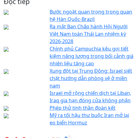
Đọc tiếp
Bước ngoặt quan trọng trong quan
hệ Hàn Quốc-Brazil
Ra mắt Ban Chấp hành Hội Người
Việt Nam toàn Thái Lan nhiệm kỳ
2026-2028
Chính phủ Campuchia kêu gọi tiết
kiệm năng lượng trong bối cảnh giá
nhiên liệu tăng cao
Xung đột tại Trung Đông: Israel siết
chặt hướng dẫn phòng vệ ở miền
nam
Israel mở rộng chiến dịch tại Liban,
Iraq gia hạn đóng cửa không phận
Phép thử tinh thần đoàn kết
Mỹ ra tối hậu thư buộc Iran mở lại
eo biển Hormuz