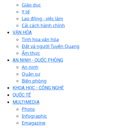
Giáo dục
Y tế
Lao động - việc làm
Cải cách hành chính
VĂN HÓA
Tinh hoa văn hóa
Đất và người Tuyên Quang
Ẩm thực
AN NINH - QUỐC PHÒNG
An ninh
Quân sự
Biên phòng
KHOA HỌC - CÔNG NGHỆ
QUỐC TẾ
MULTIMEDIA
Photo
Infographic
Emagazine