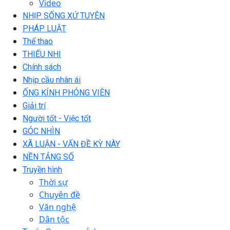
Video
NHỊP SỐNG XỨ TUYÊN
PHÁP LUẬT
Thể thao
THIẾU NHI
Chính sách
Nhịp cầu nhân ái
ỐNG KÍNH PHÓNG VIÊN
Giải trí
Người tốt - Việc tốt
GÓC NHÌN
XÃ LUẬN - VẤN ĐỀ KỲ NÀY
NỀN TẢNG SỐ
Truyền hình
Thời sự
Chuyên đề
Văn nghệ
Dân tộc