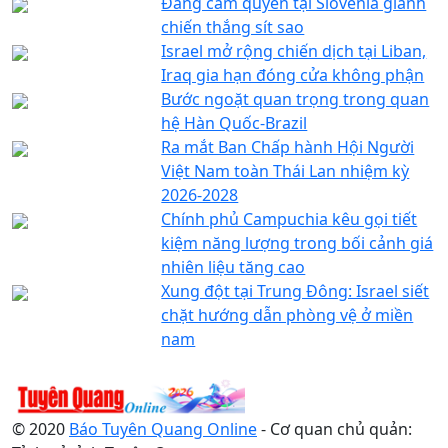
Đảng cầm quyền tại Slovenia giành
chiến thắng sít sao
Israel mở rộng chiến dịch tại Liban,
Iraq gia hạn đóng cửa không phận
Bước ngoặt quan trọng trong quan
hệ Hàn Quốc-Brazil
Ra mắt Ban Chấp hành Hội Người
Việt Nam toàn Thái Lan nhiệm kỳ
2026-2028
Chính phủ Campuchia kêu gọi tiết
kiệm năng lượng trong bối cảnh giá
nhiên liệu tăng cao
Xung đột tại Trung Đông: Israel siết
chặt hướng dẫn phòng vệ ở miền
nam
© 2020
Báo Tuyên Quang Online
- Cơ quan chủ quản: