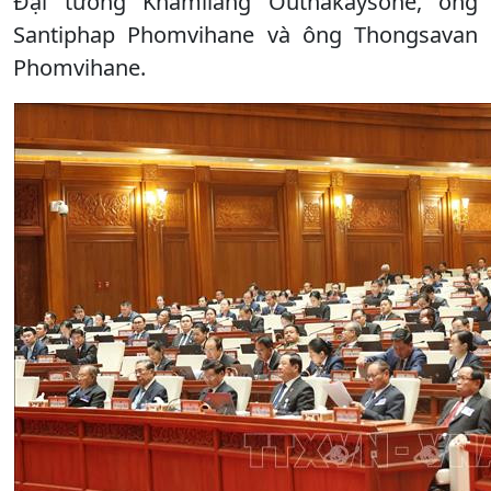
Đại tướng Khamliang Outhakaysone, ông
Santiphap Phomvihane và ông Thongsavan
Phomvihane.