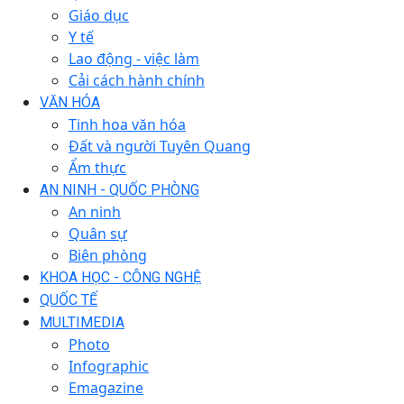
Giáo dục
Y tế
Lao động - việc làm
Cải cách hành chính
VĂN HÓA
Tinh hoa văn hóa
Đất và người Tuyên Quang
Ẩm thực
AN NINH - QUỐC PHÒNG
An ninh
Quân sự
Biên phòng
KHOA HỌC - CÔNG NGHỆ
QUỐC TẾ
MULTIMEDIA
Photo
Infographic
Emagazine