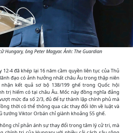
cử Hungary, ông Peter Magyar. Ảnh: The Guardian
 12-4 đã khép lại 16 năm cầm quyền liên tục của Thủ
lãnh đạo có ảnh hưởng nhất châu Âu trong thập niên
i nhận kết quả sơ bộ 138/199 ghế trong Quốc hội
h trị hiếm có tại châu Âu. Mốc này đồng nghĩa đảng
vượt mức đa số 2/3, đủ để tự thành lập chính phủ mà
ng thời có thể thông qua các thay đổi lớn về luật và
hủ tướng Viktor Orbán chỉ giành khoảng 55 ghế.
ông chỉ phản ánh sự thay đổi trong tâm lý cử tri, mà
 chính trị của Hungary với nhiều cải cách sâu rộng