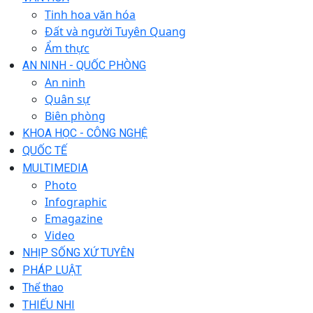
Tinh hoa văn hóa
Đất và người Tuyên Quang
Ẩm thực
AN NINH - QUỐC PHÒNG
An ninh
Quân sự
Biên phòng
KHOA HỌC - CÔNG NGHỆ
QUỐC TẾ
MULTIMEDIA
Photo
Infographic
Emagazine
Video
NHỊP SỐNG XỨ TUYÊN
PHÁP LUẬT
Thể thao
THIẾU NHI