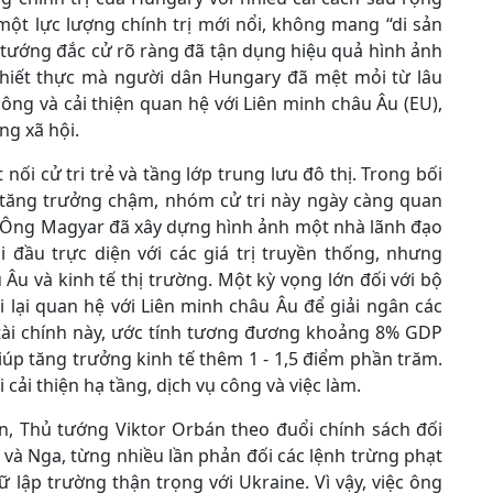
 một lực lượng chính trị mới nổi, không mang “di sản
 tướng đắc cử rõ ràng đã tận dụng hiệu quả hình ảnh
 thiết thực mà người dân Hungary đã mệt mỏi từ lâu
công và cải thiện quan hệ với Liên minh châu Âu (EU),
ng xã hội.
ối cử tri trẻ và tầng lớp trung lưu đô thị. Trong bối
 tăng trưởng chậm, nhóm cử tri này ngày càng quan
p. Ông Magyar đã xây dựng hình ảnh một nhà lãnh đạo
 đầu trực diện với các giá trị truyền thống, nhưng
Âu và kinh tế thị trường. Một kỳ vọng lớn đối với bộ
 lại quan hệ với Liên minh châu Âu để giải ngân các
i tài chính này, ước tính tương đương khoảng 8% GDP
úp tăng trưởng kinh tế thêm 1 - 1,5 điểm phần trăm.
 cải thiện hạ tầng, dịch vụ công và việc làm.
n, Thủ tướng Viktor Orbán theo đuổi chính sách đối
và Nga, từng nhiều lần phản đối các lệnh trừng phạt
lập trường thận trọng với Ukraine. Vì vậy, việc ông