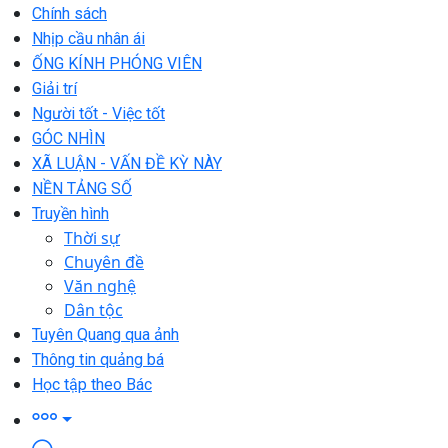
Chính sách
Nhịp cầu nhân ái
ỐNG KÍNH PHÓNG VIÊN
Giải trí
Người tốt - Việc tốt
GÓC NHÌN
XÃ LUẬN - VẤN ĐỀ KỲ NÀY
NỀN TẢNG SỐ
Truyền hình
Thời sự
Chuyên đề
Văn nghệ
Dân tộc
Tuyên Quang qua ảnh
Thông tin quảng bá
Học tập theo Bác