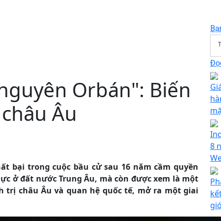
Bạ
T
Đọc
nguyên Orbán": Biến
Giá
hà
ự châu Âu
mặ
In
8 n
We
hất bại trong cuộc bầu cử sau 16 năm cầm quyền
lực ở đất nước Trung Âu, mà còn được xem là một
Ph
nh trị châu Âu và quan hệ quốc tế, mở ra một giai
kế
giớ