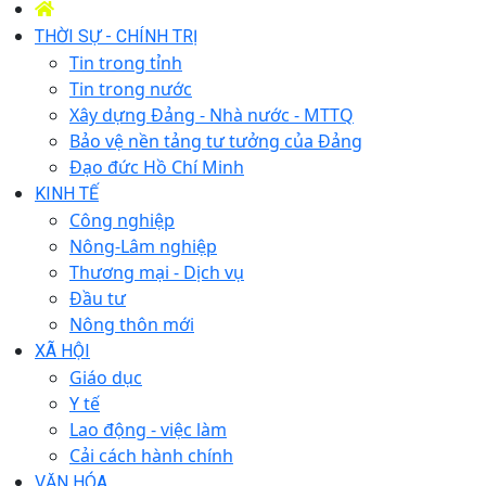
THỜI SỰ - CHÍNH TRỊ
Tin trong tỉnh
Tin trong nước
Xây dựng Đảng - Nhà nước - MTTQ
Bảo vệ nền tảng tư tưởng của Đảng
Đạo đức Hồ Chí Minh
KINH TẾ
Công nghiệp
Nông-Lâm nghiệp
Thương mại - Dịch vụ
Đầu tư
Nông thôn mới
XÃ HỘI
Giáo dục
Y tế
Lao động - việc làm
Cải cách hành chính
VĂN HÓA