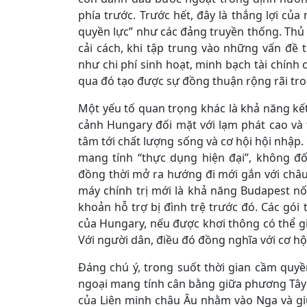
phía trước. Trước hết, đây là thắng lợi của
quyền lực” như các đảng truyền thống. Thủ
cải cách, khi tập trung vào những vấn đề
như chi phí sinh hoạt, minh bạch tài chính 
qua đó tạo được sự đồng thuận rộng rãi tro
Một yếu tố quan trọng khác là khả năng kết n
cảnh Hungary đối mặt với lạm phát cao và
tâm tới chất lượng sống và cơ hội hội nhậ
mang tính “thực dụng hiện đại”, không đối
đồng thời mở ra hướng đi mới gắn với châu 
máy chính trị mới là khả năng Budapest nối
khoản hỗ trợ bị đình trệ trước đó. Các gó
của Hungary, nếu được khơi thông có thể gi
Với người dân, điều đó đồng nghĩa với cơ hội
Đáng chú ý, trong suốt thời gian cầm quyề
ngoại mang tính cân bằng giữa phương Tây 
của Liên minh châu Âu nhằm vào Nga và giữ 