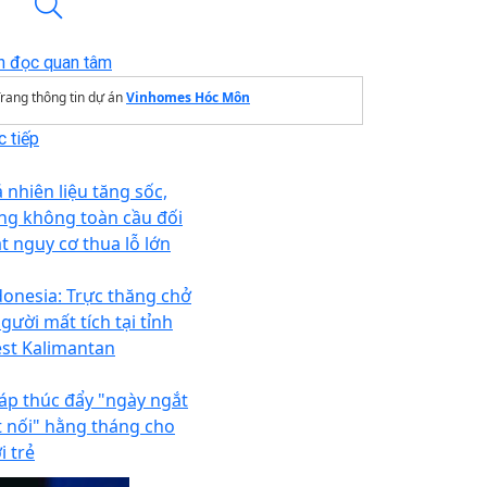
n đọc quan tâm
rang thông tin dự án
Vinhomes Hóc Môn
 tiếp
 nhiên liệu tăng sốc,
ng không toàn cầu đối
t nguy cơ thua lỗ lớn
donesia: Trực thăng chở
gười mất tích tại tỉnh
st Kalimantan
áp thúc đẩy "ngày ngắt
t nối" hằng tháng cho
i trẻ