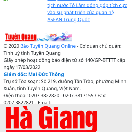
tịch nước Tô Lâm đóng góp tích cực
vào sự phát triển của quan hệ
ASEAN-Trung Quốc
© 2020
Báo Tuyên Quang Online
- Cơ quan chủ quản:
Tỉnh uỷ tỉnh Tuyên Quang
Giấy phép hoạt động báo điện tử số 140/GP-BTTTT cấp
ngày 17/03/2022
Giám đốc: Mai Đức Thông
Trụ sở Tòa soạn: Số 219, đường Tân Trào, phường Minh
Xuân, tỉnh Tuyên Quang, Việt Nam.
Điện thoại: 0207.3822820 - 0207.3817155 / Fax:
0207.3822821 - Email:
baotuyenquang.com.vn@gmail.com