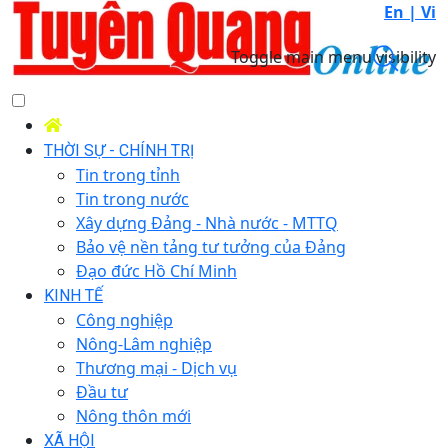
En |
Vi
Toggle main menu visibility
THỜI SỰ - CHÍNH TRỊ
Tin trong tỉnh
Tin trong nước
Xây dựng Đảng - Nhà nước - MTTQ
Bảo vệ nền tảng tư tưởng của Đảng
Đạo đức Hồ Chí Minh
KINH TẾ
Công nghiệp
Nông-Lâm nghiệp
Thương mại - Dịch vụ
Đầu tư
Nông thôn mới
XÃ HỘI