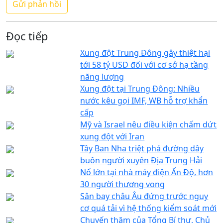
Đọc tiếp
Xung đột Trung Đông gây thiệt hại
tới 58 tỷ USD đối với cơ sở hạ tầng
năng lượng
Xung đột tại Trung Đông: Nhiều
nước kêu gọi IMF, WB hỗ trợ khẩn
cấp
Mỹ và Israel nêu điều kiện chấm dứt
xung đột với Iran
Tây Ban Nha triệt phá đường dây
buôn người xuyên Địa Trung Hải
Nổ lớn tại nhà máy điện Ấn Độ, hơn
30 người thương vong
Sân bay châu Âu đứng trước nguy
cơ quá tải vì hệ thống kiểm soát mới
Chuyến thăm của Tổng Bí thư, Chủ