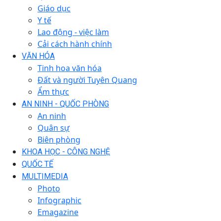
Giáo dục
Y tế
Lao động - việc làm
Cải cách hành chính
VĂN HÓA
Tinh hoa văn hóa
Đất và người Tuyên Quang
Ẩm thực
AN NINH - QUỐC PHÒNG
An ninh
Quân sự
Biên phòng
KHOA HỌC - CÔNG NGHỆ
QUỐC TẾ
MULTIMEDIA
Photo
Infographic
Emagazine