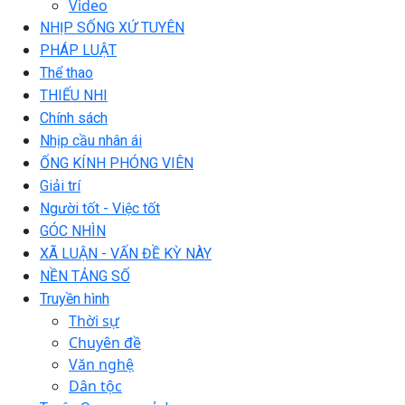
Video
NHỊP SỐNG XỨ TUYÊN
PHÁP LUẬT
Thể thao
THIẾU NHI
Chính sách
Nhịp cầu nhân ái
ỐNG KÍNH PHÓNG VIÊN
Giải trí
Người tốt - Việc tốt
GÓC NHÌN
XÃ LUẬN - VẤN ĐỀ KỲ NÀY
NỀN TẢNG SỐ
Truyền hình
Thời sự
Chuyên đề
Văn nghệ
Dân tộc