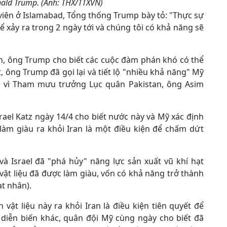
ald Trump. (Ảnh: THX/TTXVN)
 viên ở Islamabad, Tổng thống Trump bày tỏ: "Thực sự
thể xảy ra trong 2 ngày tới và chúng tôi có khả năng sẽ
ên, ông Trump cho biết các cuộc đàm phán khó có thể
, ông Trump đã gọi lại và tiết lộ "nhiều khả năng" Mỹ
d vì Tham mưu trưởng Lục quân Pakistan, ông Asim
ael Katz ngày 14/4 cho biết nước này và Mỹ xác định
 làm giàu ra khỏi Iran là một điều kiện để chấm dứt
à Israel đã "phá hủy" năng lực sản xuất vũ khí hạt
 vật liệu đã được làm giàu, vốn có khả năng trở thành
ạt nhân).
 vật liệu này ra khỏi Iran là điều kiện tiên quyết để
 diễn biến khác, quân đội Mỹ cùng ngày cho biết đã