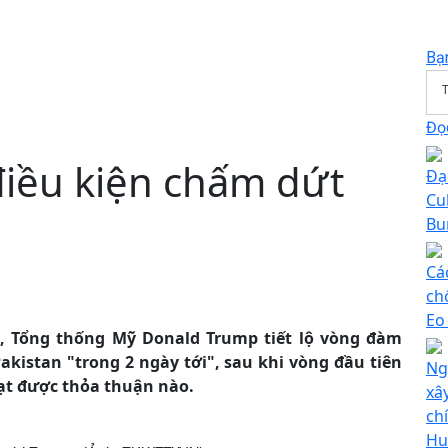
Bạ
T
Đọc
điều kiện chấm dứt
Đạ
Cu
Bu
Cá
ch
Eo
4, Tổng thống Mỹ Donald Trump tiết lộ vòng đàm
Pakistan "trong 2 ngày tới", sau khi vòng đầu tiên
Ng
ạt được thỏa thuận nào.
xâ
ch
Hu