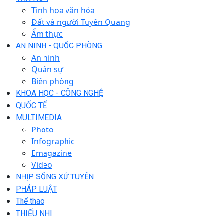
Tinh hoa văn hóa
Đất và người Tuyên Quang
Ẩm thực
AN NINH - QUỐC PHÒNG
An ninh
Quân sự
Biên phòng
KHOA HỌC - CÔNG NGHỆ
QUỐC TẾ
MULTIMEDIA
Photo
Infographic
Emagazine
Video
NHỊP SỐNG XỨ TUYÊN
PHÁP LUẬT
Thể thao
THIẾU NHI