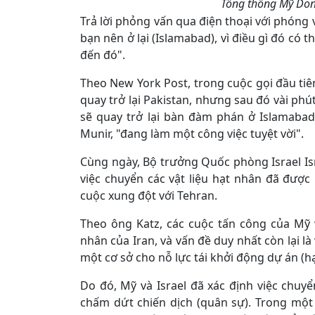
Tổng thống Mỹ Don
Trả lời phỏng vấn qua điện thoại với phóng
bạn nên ở lại (Islamabad), vì điều gì đó có 
đến đó".
Theo New York Post, trong cuộc gọi đầu ti
quay trở lại Pakistan, nhưng sau đó vài phút
sẽ quay trở lại bàn đàm phán ở Islamaba
Munir, "đang làm một công việc tuyệt vời".
Cùng ngày, Bộ trưởng Quốc phòng Israel Isr
việc chuyển các vật liệu hạt nhân đã được
cuộc xung đột với Tehran.
Theo ông Katz, các cuộc tấn công của Mỹ v
nhân của Iran, và vấn đề duy nhất còn lại là
một cơ sở cho nỗ lực tái khởi động dự án (h
Do đó, Mỹ và Israel đã xác định việc chuyển
chấm dứt chiến dịch (quân sự). Trong một