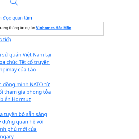
n đọc quan tâm
rang thông tin dự án
Vinhomes Hóc Môn
 tiếp
i sứ quán Việt Nam tại
ba chúc Tết cổ truyền
npimay của Lào
c đồng minh NATO từ
ối tham gia phong tỏa
 biển Hormuz
a tuyên bố sẵn sàng
y dựng quan hệ với
ính phủ mới của
ngary