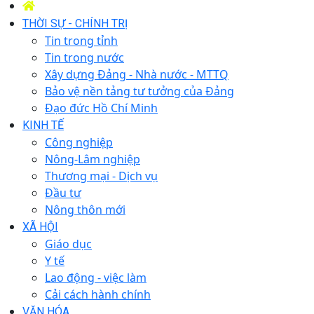
THỜI SỰ - CHÍNH TRỊ
Tin trong tỉnh
Tin trong nước
Xây dựng Đảng - Nhà nước - MTTQ
Bảo vệ nền tảng tư tưởng của Đảng
Đạo đức Hồ Chí Minh
KINH TẾ
Công nghiệp
Nông-Lâm nghiệp
Thương mại - Dịch vụ
Đầu tư
Nông thôn mới
XÃ HỘI
Giáo dục
Y tế
Lao động - việc làm
Cải cách hành chính
VĂN HÓA