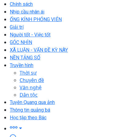
Chính sách
Nhịp cầu nhân ái
ỐNG KÍNH PHÓNG VIÊN
Giải trí
Người tốt - Việc tốt
GÓC NHÌN
XÃ LUẬN - VẤN ĐỀ KỲ NÀY
NỀN TẢNG SỐ
Truyền hình
Thời sự
Chuyên đề
Văn nghệ
Dân tộc
Tuyên Quang qua ảnh
Thông tin quảng bá
Học tập theo Bác