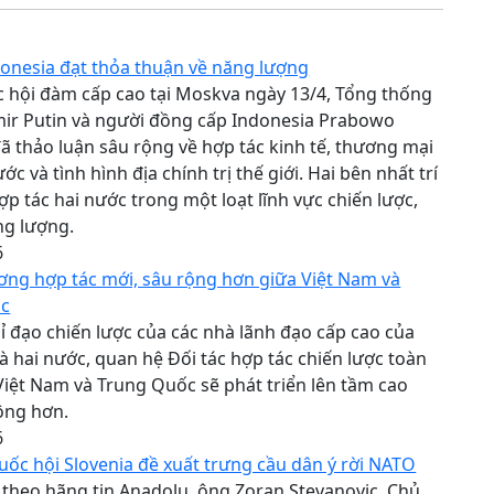
onesia đạt thỏa thuận về năng lượng
 hội đàm cấp cao tại Moskva ngày 13/4, Tổng thống
mir Putin và người đồng cấp Indonesia Prabowo
ã thảo luận sâu rộng về hợp tác kinh tế, thương mại
ớc và tình hình địa chính trị thế giới. Hai bên nhất trí
ợp tác hai nước trong một loạt lĩnh vực chiến lược,
ng lượng.
6
ơng hợp tác mới, sâu rộng hơn giữa Việt Nam và
ốc
ỉ đạo chiến lược của các nhà lãnh đạo cấp cao của
à hai nước, quan hệ Đối tác hợp tác chiến lược toàn
Việt Nam và Trung Quốc sẽ phát triển lên tầm cao
ộng hơn.
6
uốc hội Slovenia đề xuất trưng cầu dân ý rời NATO
 theo hãng tin Anadolu, ông Zoran Stevanovic, Chủ