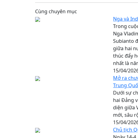
Cùng chuyên mục
Nga và Ind
Trong cuộc
Nga Vladi
Subianto đ
giữa hai nư
thúc đẩy h
nhất là nă
15/04/202
Mở ra chư
Trung Qu
Dưới sự ch
hai Đảng v
diện giữa 
mới, sâu r
15/04/202
Chủ tịch Q
Ngày 14-4,