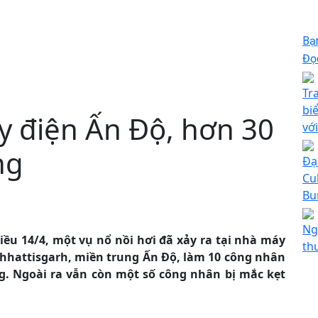
Bạ
Đọc
Tr
bi
y điện Ấn Độ, hơn 30
vớ
ng
Đạ
Cu
Bu
Ng
iều 14/4, một vụ nổ nồi hơi đã xảy ra tại nhà máy
th
hhattisgarh, miền trung Ấn Độ, làm 10 công nhân
g. Ngoài ra vẫn còn một số công nhân bị mắc kẹt