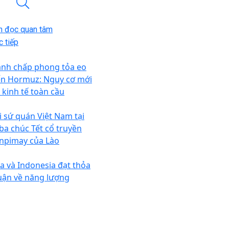
n đọc quan tâm
 tiếp
anh chấp phong tỏa eo
ển Hormuz: Nguy cơ mới
i kinh tế toàn cầu
i sứ quán Việt Nam tại
ba chúc Tết cổ truyền
npimay của Lào
a và Indonesia đạt thỏa
uận về năng lượng