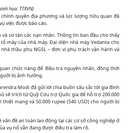
inh họa: TTXVN)
ới chính quyền địa phương và lực lượng hữu quan đã
vụ việc được báo cáo.
 và sơ tán các nạn nhân. Thông tin ban đầu cho thấy
t tổ máy của nhà máy. Đại diện nhà máy Vedanta cho
a nhà thầu phụ NGSL – đơn vị phụ trách vận hành và
quan chức năng để điều tra nguyên nhân, đồng thời
người bị ảnh hưởng.
endra Modi đã gửi lời chia buồn sâu sắc tới gia đình
ủ sẽ trích từ Quỹ Cứu trợ Quốc gia để hỗ trợ 200.000
 thiệt mạng và 50.000 rupee (540 USD) cho người bị
ề vấn đề an toàn lao động tại các cơ sở công nghiệp ở
ủa vụ nổ vẫn đang được điều tra làm rõ.