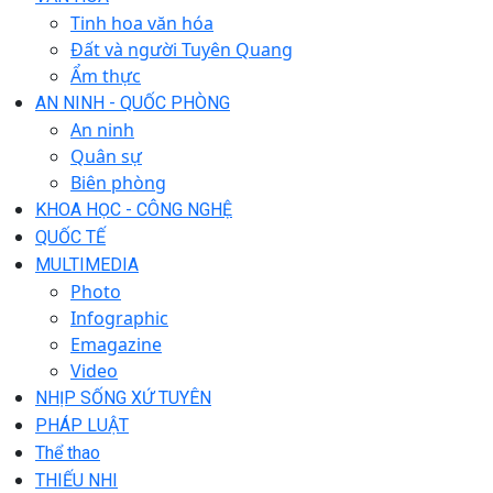
Tinh hoa văn hóa
Đất và người Tuyên Quang
Ẩm thực
AN NINH - QUỐC PHÒNG
An ninh
Quân sự
Biên phòng
KHOA HỌC - CÔNG NGHỆ
QUỐC TẾ
MULTIMEDIA
Photo
Infographic
Emagazine
Video
NHỊP SỐNG XỨ TUYÊN
PHÁP LUẬT
Thể thao
THIẾU NHI