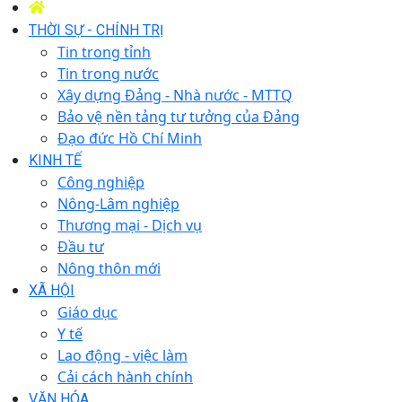
THỜI SỰ - CHÍNH TRỊ
Tin trong tỉnh
Tin trong nước
Xây dựng Đảng - Nhà nước - MTTQ
Bảo vệ nền tảng tư tưởng của Đảng
Đạo đức Hồ Chí Minh
KINH TẾ
Công nghiệp
Nông-Lâm nghiệp
Thương mại - Dịch vụ
Đầu tư
Nông thôn mới
XÃ HỘI
Giáo dục
Y tế
Lao động - việc làm
Cải cách hành chính
VĂN HÓA