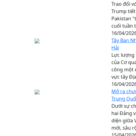
Trao đổi v
Trump tiết
Pakistan "
cuối tuần 
16/04/202
Tây Ban N
Hải
Lực lượng 
của Cơ qua
công một 
vực tây Đị
16/04/202
Mở ra chư
Trung Qu
Dưới sự ch
hai Đảng v
diện giữa 
mới, sâu r
15/04/202