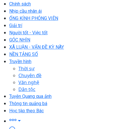
Chính sách
Nhịp cầu nhân ái
ỐNG KÍNH PHÓNG VIÊN
Giải trí
Người tốt - Việc tốt
GÓC NHÌN
XÃ LUẬN - VẤN ĐỀ KỲ NÀY
NỀN TẢNG SỐ
Truyền hình
Thời sự
Chuyên đề
Văn nghệ
Dân tộc
Tuyên Quang qua ảnh
Thông tin quảng bá
Học tập theo Bác