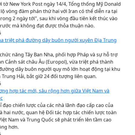
ới tờ New York Post ngày 14/4, Tổng thống Mỹ Donald
 lộ vòng đàm phán thứ hai với Iran có thể diễn ra tại
trong 2 ngày tới", sau khi vòng đầu tiên kết thúc vào
trước mà không đạt được thỏa thuận nào.
6
ha triệt phá đường dây buôn người xuyên Địa Trung
chức năng Tây Ban Nha, phối hợp Pháp và sự hỗ trợ
n Cảnh sát châu Âu (Europol), vừa triệt phá thành
đường dây buôn người quy mô lớn hoạt động tại khu
a Trung Hải, bắt giữ 24 đối tượng liên quan.
6
ơng hợp tác mới, sâu rộng hơn giữa Việt Nam và
ốc
ỉ đạo chiến lược của các nhà lãnh đạo cấp cao của
à hai nước, quan hệ Đối tác hợp tác chiến lược toàn
Việt Nam và Trung Quốc sẽ phát triển lên tầm cao
ộng hơn.
6