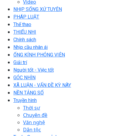
Video
NHỊP SỐNG XỨ TUYÊN
PHÁP LUẬT
Thể thao
THIẾU NHI
Chính sách
Nhịp cầu nhân ái
ỐNG KÍNH PHÓNG VIÊN
Giải trí
Người tốt - Việc tốt
GÓC NHÌN
XÃ LUẬN - VẤN ĐỀ KỲ NÀY
NỀN TẢNG SỐ
Truyền hình
Thời sự
Chuyên đề
Văn nghệ
Dân tộc