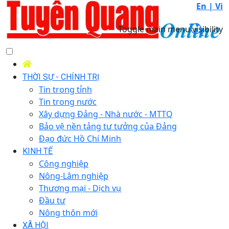
En |
Vi
Toggle main menu visibility
THỜI SỰ - CHÍNH TRỊ
Tin trong tỉnh
Tin trong nước
Xây dựng Đảng - Nhà nước - MTTQ
Bảo vệ nền tảng tư tưởng của Đảng
Đạo đức Hồ Chí Minh
KINH TẾ
Công nghiệp
Nông-Lâm nghiệp
Thương mại - Dịch vụ
Đầu tư
Nông thôn mới
XÃ HỘI