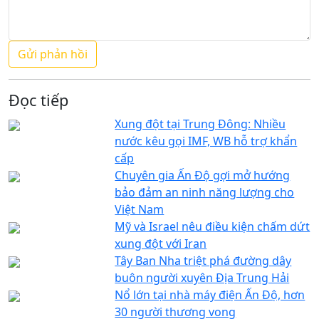
Đọc tiếp
Xung đột tại Trung Đông: Nhiều
nước kêu gọi IMF, WB hỗ trợ khẩn
cấp
Chuyên gia Ấn Độ gợi mở hướng
bảo đảm an ninh năng lượng cho
Việt Nam
Mỹ và Israel nêu điều kiện chấm dứt
xung đột với Iran
Tây Ban Nha triệt phá đường dây
buôn người xuyên Địa Trung Hải
Nổ lớn tại nhà máy điện Ấn Độ, hơn
30 người thương vong