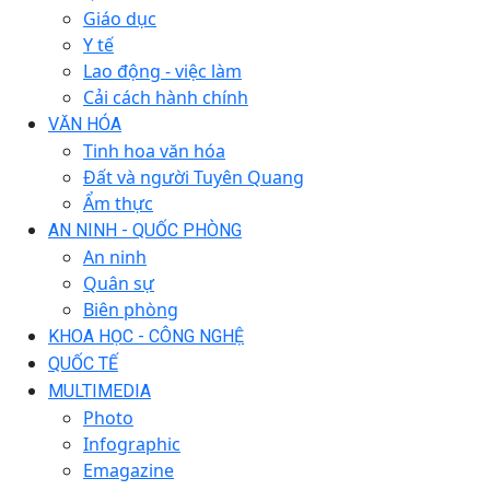
Giáo dục
Y tế
Lao động - việc làm
Cải cách hành chính
VĂN HÓA
Tinh hoa văn hóa
Đất và người Tuyên Quang
Ẩm thực
AN NINH - QUỐC PHÒNG
An ninh
Quân sự
Biên phòng
KHOA HỌC - CÔNG NGHỆ
QUỐC TẾ
MULTIMEDIA
Photo
Infographic
Emagazine