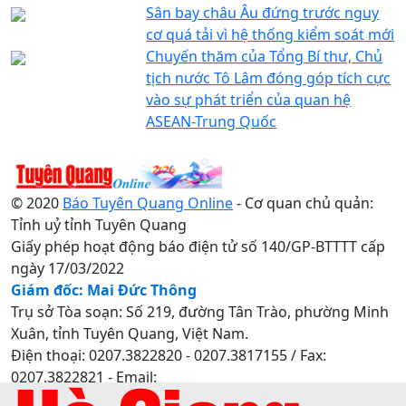
Sân bay châu Âu đứng trước nguy
cơ quá tải vì hệ thống kiểm soát mới
Chuyến thăm của Tổng Bí thư, Chủ
tịch nước Tô Lâm đóng góp tích cực
vào sự phát triển của quan hệ
ASEAN-Trung Quốc
© 2020
Báo Tuyên Quang Online
- Cơ quan chủ quản:
Tỉnh uỷ tỉnh Tuyên Quang
Giấy phép hoạt động báo điện tử số 140/GP-BTTTT cấp
ngày 17/03/2022
Giám đốc: Mai Đức Thông
Trụ sở Tòa soạn: Số 219, đường Tân Trào, phường Minh
Xuân, tỉnh Tuyên Quang, Việt Nam.
Điện thoại: 0207.3822820 - 0207.3817155 / Fax:
0207.3822821 - Email:
baotuyenquang.com.vn@gmail.com