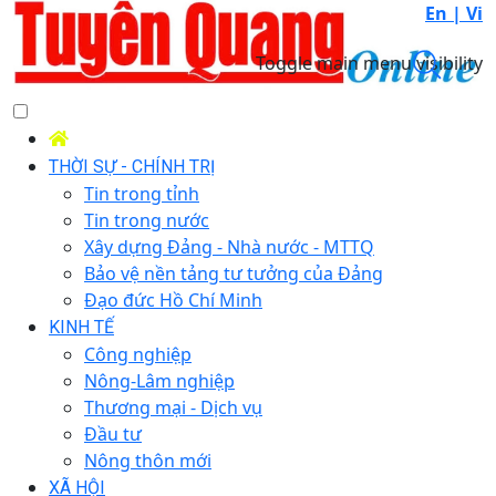
En |
Vi
Toggle main menu visibility
THỜI SỰ - CHÍNH TRỊ
Tin trong tỉnh
Tin trong nước
Xây dựng Đảng - Nhà nước - MTTQ
Bảo vệ nền tảng tư tưởng của Đảng
Đạo đức Hồ Chí Minh
KINH TẾ
Công nghiệp
Nông-Lâm nghiệp
Thương mại - Dịch vụ
Đầu tư
Nông thôn mới
XÃ HỘI