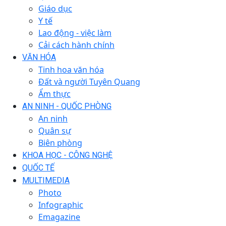
Giáo dục
Y tế
Lao động - việc làm
Cải cách hành chính
VĂN HÓA
Tinh hoa văn hóa
Đất và người Tuyên Quang
Ẩm thực
AN NINH - QUỐC PHÒNG
An ninh
Quân sự
Biên phòng
KHOA HỌC - CÔNG NGHỆ
QUỐC TẾ
MULTIMEDIA
Photo
Infographic
Emagazine