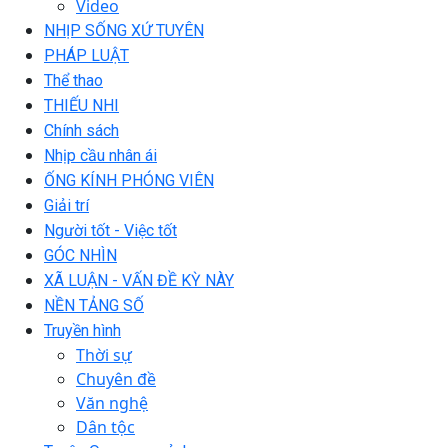
Video
NHỊP SỐNG XỨ TUYÊN
PHÁP LUẬT
Thể thao
THIẾU NHI
Chính sách
Nhịp cầu nhân ái
ỐNG KÍNH PHÓNG VIÊN
Giải trí
Người tốt - Việc tốt
GÓC NHÌN
XÃ LUẬN - VẤN ĐỀ KỲ NÀY
NỀN TẢNG SỐ
Truyền hình
Thời sự
Chuyên đề
Văn nghệ
Dân tộc