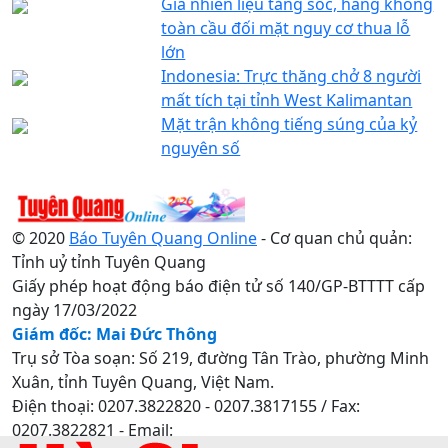
Giá nhiên liệu tăng sốc, hàng không
toàn cầu đối mặt nguy cơ thua lỗ
lớn
Indonesia: Trực thăng chở 8 người
mất tích tại tỉnh West Kalimantan
Mặt trận không tiếng súng của kỷ
nguyên số
© 2020
Báo Tuyên Quang Online
- Cơ quan chủ quản:
Tỉnh uỷ tỉnh Tuyên Quang
Giấy phép hoạt động báo điện tử số 140/GP-BTTTT cấp
ngày 17/03/2022
Giám đốc: Mai Đức Thông
Trụ sở Tòa soạn: Số 219, đường Tân Trào, phường Minh
Xuân, tỉnh Tuyên Quang, Việt Nam.
Điện thoại: 0207.3822820 - 0207.3817155 / Fax:
0207.3822821 - Email: