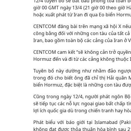
12/4 tuyên bố sẽ bắt đầu phong tỏa toàn bộ
giờ 00 GMT ngày 13/4 (21 giờ 00 theo giờ 
hoặc xuất phát từ Iran đi qua Eo biển Horm
CENTCOM đăng bài trên mạng xã hội X nêu 
công bằng đối với những con tàu của tất cả 
Iran, bao gồm toàn bộ các cảng của Iran ở 
CENTCOM cam kết “sẽ không cản trở quyền t
Hormuz đến và đi từ các cảng không thuộc I
Tuyên bố này dường như nhằm đảo ngược 
trong đó cho biết ông đã chỉ thị Hải quân
biển Hormuz, đặc biệt là những con tàu được 
Cũng trong ngày 12/4, người phát ngôn Bộ
sẽ tiếp tục các nỗ lực ngoại giao bất chấp tì
lợi ích quốc gia dù trong chiến tranh hay hò
Phát biểu với báo giới tại Islamabad (P
không đạt được thỏa thuận hòa bình sau 21