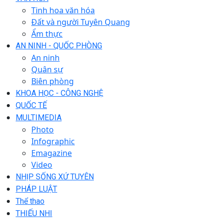
Tinh hoa văn hóa
Đất và người Tuyên Quang
Ẩm thực
AN NINH - QUỐC PHÒNG
An ninh
Quân sự
Biên phòng
KHOA HỌC - CÔNG NGHỆ
QUỐC TẾ
MULTIMEDIA
Photo
Infographic
Emagazine
Video
NHỊP SỐNG XỨ TUYÊN
PHÁP LUẬT
Thể thao
THIẾU NHI