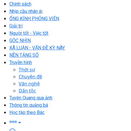
Chính sách
Nhịp cầu nhân ái
ỐNG KÍNH PHÓNG VIÊN
Giải trí
Người tốt - Việc tốt
GÓC NHÌN
XÃ LUẬN - VẤN ĐỀ KỲ NÀY
NỀN TẢNG SỐ
Truyền hình
Thời sự
Chuyên đề
Văn nghệ
Dân tộc
Tuyên Quang qua ảnh
Thông tin quảng bá
Học tập theo Bác