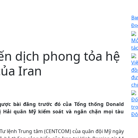
Bạ
Đọc
Mở
tá
ến dịch phong tỏa hệ
Vi
ủa Iran
đồ
đư
ch
Đố
ược bài đăng trước đó của Tổng thống Donald
tr
hị Hải quân Mỹ kiểm soát và ngăn chặn mọi tàu
Đô
 Tư lệnh Trung tâm (CENTCOM) của quân đội Mỹ ngày