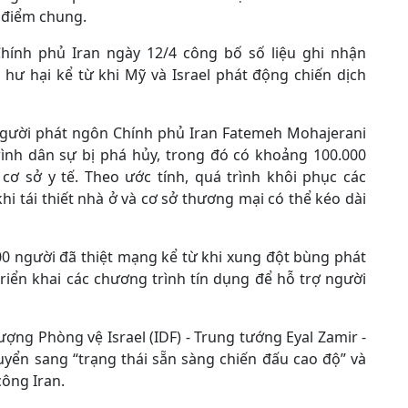
 điểm chung.
Chính phủ Iran ngày 12/4 công bố số liệu ghi nhận
hư hại kể từ khi Mỹ và Israel phát động chiến dịch
người phát ngôn Chính phủ Iran Fatemeh Mohajerani
rình dân sự bị phá hủy, trong đó có khoảng 100.000
cơ sở y tế. Theo ước tính, quá trình khôi phục các
hi tái thiết nhà ở và cơ sở thương mại có thể kéo dài
00 người đã thiệt mạng kể từ khi xung đột bùng phát
riển khai các chương trình tín dụng để hỗ trợ người
ng Phòng vệ Israel (IDF) - Trung tướng Eyal Zamir -
uyển sang “trạng thái sẵn sàng chiến đấu cao độ” và
công Iran.