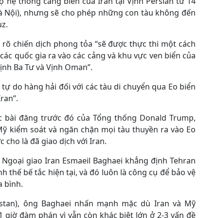
 hệ thống cảng biển của Iran tại Vịnh Persian từ 14
Hà Nội), nhưng sẽ cho phép những con tàu không đến
uz.
rõ chiến dịch phong tỏa “sẽ được thực thi một cách
các quốc gia ra vào các cảng và khu vực ven biển của
Vịnh Ba Tư và Vịnh Oman”.
ự do hàng hải đối với các tàu di chuyển qua Eo biển
ran”.
bài đăng trước đó của Tổng thống Donald Trump,
 Mỹ kiểm soát và ngăn chặn mọi tàu thuyền ra vào Eo
cho là đã giao dịch với Iran.
 Ngoại giao Iran Esmaeil Baghaei khẳng định Tehran
nh thế bế tắc hiện tại, và đó luôn là công cụ để bảo vệ
a bình.
akistan), ông Baghaei nhấn mạnh mặc dù Iran và Mỹ
 giờ đàm phán vì vẫn còn khác biệt lớn ở 2-3 vấn đề