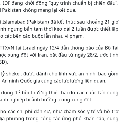
, IDF đang khởi động “quy trình chuẩn bị chiến đấu”,
i Pakistan không mang lại kết quả.
i Islamabad (Pakistan) đã kết thúc sau khoảng 21 giờ
nh ngừng bắn tạm thời kéo dài 2 tuần được thiết lập
o các bên cáo buộc lẫn nhau vi phạm.
TTXVN tại Israel ngày 12/4 dẫn thông báo của Bộ Tài
cuộc xung đột với Iran, bắt đầu từ ngày 28/2, ước tính
SD).
 tỷ shekel, được dành cho lĩnh vực an ninh, bao gồm
An ninh Quốc gia cùng các lực lượng liên quan.
 dụng để bồi thường thiệt hại do các cuộc tấn công
oanh nghiệp bị ảnh hưởng trong xung đột.
ho các chi phí dân sự, như chăm sóc y tế và hỗ trợ
 địa phương trong công tác ứng phó khẩn cấp, cũng