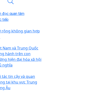
n đọc quan tâm
 tiếp
 rộng không gian hợp
c
ệt Nam và Trung Quốc
ng hành trên con
ờng hiện đại hóa xã hội
ủ nghĩa
i tác tin cậy và quan
ọng tại khu vực Trung
ng Âu