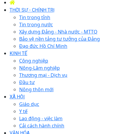
THỜI SỰ - CHÍNH TRỊ
Tin trong tỉnh
Tin trong nước
Xây dựng Đảng - Nhà nước - MTTQ
Bảo vệ nền tảng tư tưởng của Đảng
Đạo đức Hồ Chí Minh
KINH TẾ
Công nghiệp
Nông-Lâm nghiệp
Thương mại - Dịch vụ
Đầu tư
Nông thôn mới
XÃ HỘI
Giáo dục
Y tế
Lao động - việc làm
Cải cách hành chính
VĂN HÓA