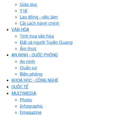
Giáo dục
Y tế
Lao động - việc làm
Cải cách hành chính
VĂN HÓA
Tinh hoa văn hóa
Đất và người Tuyên Quang
Ẩm thực
AN NINH - QUỐC PHÒNG
An ninh
Quân sự
Biên phòng
KHOA HỌC - CÔNG NGHỆ
QUỐC TẾ
MULTIMEDIA
Photo
Infographic
Emagazine