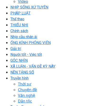
Video
NHỊP SỐNG XỨ TUYÊN
PHÁP LUẬT
Thể thao
THIẾU NHI
Chính sách
Nhịp cầu nhân ái
ỐNG KÍNH PHÓNG VIÊN
Giải trí
Người tốt - Việc tốt
GÓC NHÌN
XÃ LUẬN - VẤN ĐỀ KỲ NÀY
NỀN TẢNG SỐ
Truyền hình
Thời sự
Chuyên đề
Văn nghệ
Dân tộc