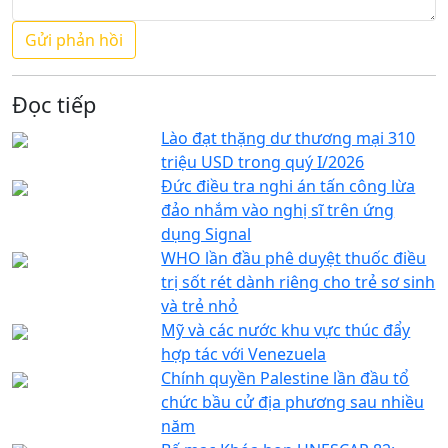
Đọc tiếp
Lào đạt thặng dư thương mại 310
triệu USD trong quý I/2026
Đức điều tra nghi án tấn công lừa
đảo nhắm vào nghị sĩ trên ứng
dụng Signal
WHO lần đầu phê duyệt thuốc điều
trị sốt rét dành riêng cho trẻ sơ sinh
và trẻ nhỏ
Mỹ và các nước khu vực thúc đẩy
hợp tác với Venezuela
Chính quyền Palestine lần đầu tổ
chức bầu cử địa phương sau nhiều
năm