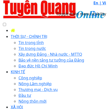
En |
Vi
Toggle main menu visibility
THỜI SỰ - CHÍNH TRỊ
Tin trong tỉnh
Tin trong nước
Xây dựng Đảng - Nhà nước - MTTQ
Bảo vệ nền tảng tư tưởng của Đảng
Đạo đức Hồ Chí Minh
KINH TẾ
Công nghiệp
Nông-Lâm nghiệp
Thương mại - Dịch vụ
Đầu tư
Nông thôn mới
XÃ HỘI