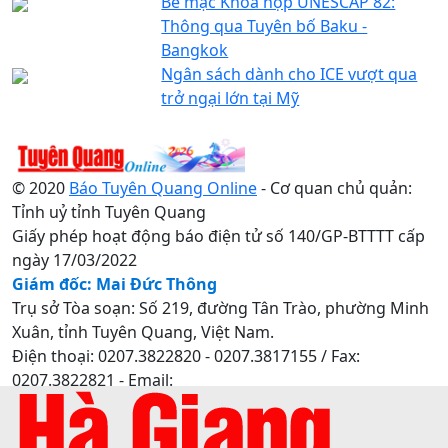
Bế mạc Khóa họp UNESCAP 82:
Thông qua Tuyên bố Baku -
Bangkok
Ngân sách dành cho ICE vượt qua
trở ngại lớn tại Mỹ
© 2020
Báo Tuyên Quang Online
- Cơ quan chủ quản:
Tỉnh uỷ tỉnh Tuyên Quang
Giấy phép hoạt động báo điện tử số 140/GP-BTTTT cấp
ngày 17/03/2022
Giám đốc: Mai Đức Thông
Trụ sở Tòa soạn: Số 219, đường Tân Trào, phường Minh
Xuân, tỉnh Tuyên Quang, Việt Nam.
Điện thoại: 0207.3822820 - 0207.3817155 / Fax:
0207.3822821 - Email:
baotuyenquang.com.vn@gmail.com