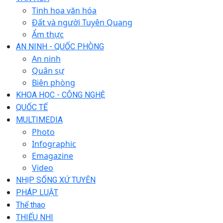
Tinh hoa văn hóa
Đất và người Tuyên Quang
Ẩm thực
AN NINH - QUỐC PHÒNG
An ninh
Quân sự
Biên phòng
KHOA HỌC - CÔNG NGHỆ
QUỐC TẾ
MULTIMEDIA
Photo
Infographic
Emagazine
Video
NHỊP SỐNG XỨ TUYÊN
PHÁP LUẬT
Thể thao
THIẾU NHI