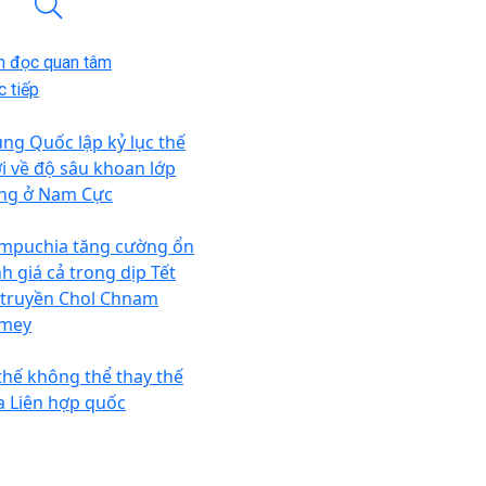
n đọc quan tâm
 tiếp
ung Quốc lập kỷ lục thế
ới về độ sâu khoan lớp
ng ở Nam Cực
mpuchia tăng cường ổn
nh giá cả trong dịp Tết
 truyền Chol Chnam
mey
 thế không thể thay thế
a Liên hợp quốc