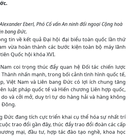
ớc.
Alexander Eberl, Phó Cố vấn An ninh đối ngoại Cộng hoà
ên bang Đức.
g tin về kết quả Đại hội đại biểu toàn quốc lần thứ
Nam vừa hoàn thành các bước kiện toàn bộ máy lãnh
tiên Quốc hội khóa XVI.
Nam coi trọng thúc đẩy quan hệ Đối tác chiến lược
 Thành nhấn mạnh, trong bối cảnh tình hình quốc tế,
p, Việt Nam và Liên bang Đức có lợi ích chung tăng
rên luật pháp quốc tế và Hiến chương Liên hợp quốc,
do và cởi mở, duy trì tự do hàng hải và hàng không
n Đông.
 Đức đang tích cực triển khai cụ thể hóa sự nhất trí
uộc trao đổi gần đây, thúc đẩy trao đổi đoàn các cấp
 thương mại, đầu tư, hợp tác đào tạo nghề, khoa học