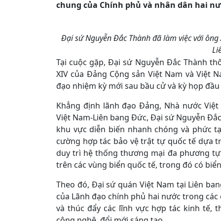
chung của Chính phủ và nhân dân hai nư
Đại sứ Nguyễn Đắc Thành đã làm việc với ông 
Li
Tại cuộc gặp, Đại sứ Nguyễn Đắc Thành thôn
XIV của Đảng Cộng sản Việt Nam và Việt 
đạo nhiệm kỳ mới sau bầu cử và kỳ họp đầu 
Khẳng định lãnh đạo Đảng, Nhà nước Việt 
Việt Nam-Liên bang Đức, Đại sứ Nguyễn Đắc
khu vực diễn biến nhanh chóng và phức tạ
cường hợp tác bảo vệ trật tự quốc tế dựa t
duy trì hệ thống thương mại đa phương tự 
trên các vùng biển quốc tế, trong đó có biể
Theo đó, Đại sứ quán Việt Nam tại Liên bang
của Lãnh đạo chính phủ hai nước trong các c
và thúc đẩy các lĩnh vực hợp tác kinh tế,
công nghệ, đổi mới sáng tạo….