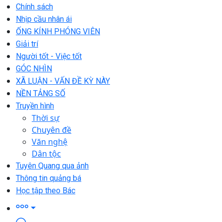
Chính sách
Nhịp cầu nhân ái
ỐNG KÍNH PHÓNG VIÊN
Giải trí
Người tốt - Việc tốt
GÓC NHÌN
XÃ LUẬN - VẤN ĐỀ KỲ NÀY
NỀN TẢNG SỐ
Truyền hình
Thời sự
Chuyên đề
Văn nghệ
Dân tộc
Tuyên Quang qua ảnh
Thông tin quảng bá
Học tập theo Bác