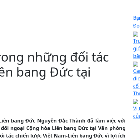
Bạ
Đọc
Tr
gi
rong những đối tác
bă
ên bang Đức tại
Ca
đị
cổ
Th
Vị
củ
 Liên bang Đức Nguyễn Đắc Thành đã làm việc với
 đối ngoại Cộng hòa Liên bang Đức tại Văn phòng
 tác chiến lược Việt Nam-Liên bang Đức vì lợi ích