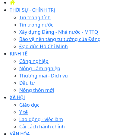
THỜI SỰ - CHÍNH TRỊ
Tin trong tỉnh
Tin trong nước
Xây dựng Đảng - Nhà nước - MTTQ
Bảo vệ nền tảng tư tưởng của Đảng
Đạo đức Hồ Chí Minh
KINH TẾ
Công nghiệp
Nông-Lâm nghiệp
Thương mại - Dịch vụ
Đầu tư
Nông thôn mới
XÃ HỘI
Giáo dục
Y tế
Lao động - việc làm
Cải cách hành chính
VĂN HÓA