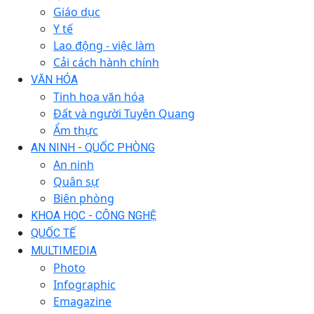
Giáo dục
Y tế
Lao động - việc làm
Cải cách hành chính
VĂN HÓA
Tinh hoa văn hóa
Đất và người Tuyên Quang
Ẩm thực
AN NINH - QUỐC PHÒNG
An ninh
Quân sự
Biên phòng
KHOA HỌC - CÔNG NGHỆ
QUỐC TẾ
MULTIMEDIA
Photo
Infographic
Emagazine