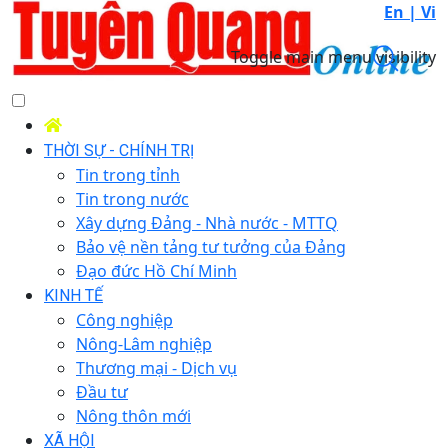
En |
Vi
Toggle main menu visibility
THỜI SỰ - CHÍNH TRỊ
Tin trong tỉnh
Tin trong nước
Xây dựng Đảng - Nhà nước - MTTQ
Bảo vệ nền tảng tư tưởng của Đảng
Đạo đức Hồ Chí Minh
KINH TẾ
Công nghiệp
Nông-Lâm nghiệp
Thương mại - Dịch vụ
Đầu tư
Nông thôn mới
XÃ HỘI