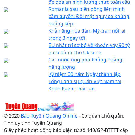
đe dọa an ninh lương thực toàn cầu
Romania sau biến động liên minh
cầm quyền: Đối mặt nguy cơ khủng
hoảng kép
Khả năng hòa đàm Mỹ-Iran nối lại
trong 3 ngày tới
EU nhất trí sơ bộ về khoản vay 90 tỷ
euro dành cho Ukraine
Các nước ứng phó khủng hoảng
năng lượng
Kỷ niệm 30 năm Ngày thành lập
Tổng Lãnh sự quán Việt Nam tại
Khon Kaen, Thái Lan
© 2020
Báo Tuyên Quang Online
- Cơ quan chủ quản:
Tỉnh uỷ tỉnh Tuyên Quang
Giấy phép hoạt động báo điện tử số 140/GP-BTTTT cấp