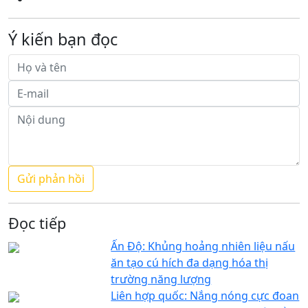
Ý kiến bạn đọc
Đọc tiếp
Ấn Độ: Khủng hoảng nhiên liệu nấu
ăn tạo cú hích đa dạng hóa thị
trường năng lượng
Liên hợp quốc: Nắng nóng cực đoan