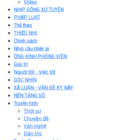
Video
NHỊP SỐNG XỨ TUYÊN
PHÁP LUẬT
Thể thao
THIẾU NHI
Chính sách
Nhịp cầu nhân ái
ỐNG KÍNH PHÓNG VIÊN
Giải trí
Người tốt - Việc tốt
GÓC NHÌN
XÃ LUẬN - VẤN ĐỀ KỲ NÀY
NỀN TẢNG SỐ
Truyền hình
Thời sự
Chuyên đề
Văn nghệ
Dân tộc