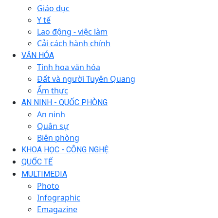
Giáo dục
Y tế
Lao động - việc làm
Cải cách hành chính
VĂN HÓA
Tinh hoa văn hóa
Đất và người Tuyên Quang
Ẩm thực
AN NINH - QUỐC PHÒNG
An ninh
Quân sự
Biên phòng
KHOA HỌC - CÔNG NGHỆ
QUỐC TẾ
MULTIMEDIA
Photo
Infographic
Emagazine