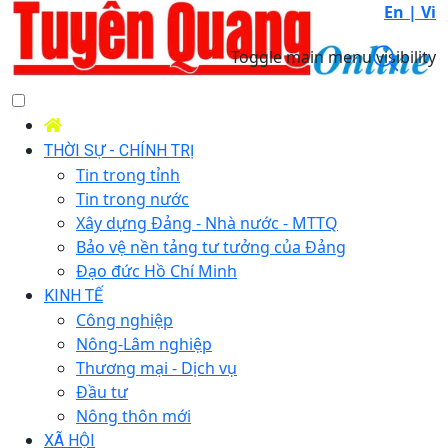
En |
Vi
Toggle main menu visibility
THỜI SỰ - CHÍNH TRỊ
Tin trong tỉnh
Tin trong nước
Xây dựng Đảng - Nhà nước - MTTQ
Bảo vệ nền tảng tư tưởng của Đảng
Đạo đức Hồ Chí Minh
KINH TẾ
Công nghiệp
Nông-Lâm nghiệp
Thương mại - Dịch vụ
Đầu tư
Nông thôn mới
XÃ HỘI