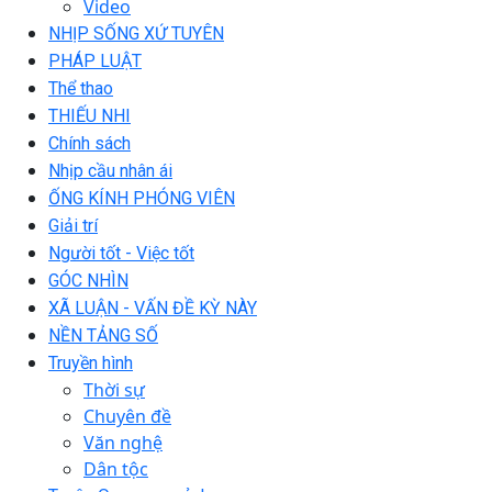
Video
NHỊP SỐNG XỨ TUYÊN
PHÁP LUẬT
Thể thao
THIẾU NHI
Chính sách
Nhịp cầu nhân ái
ỐNG KÍNH PHÓNG VIÊN
Giải trí
Người tốt - Việc tốt
GÓC NHÌN
XÃ LUẬN - VẤN ĐỀ KỲ NÀY
NỀN TẢNG SỐ
Truyền hình
Thời sự
Chuyên đề
Văn nghệ
Dân tộc