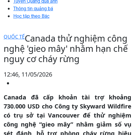
Tuyên Quang qua ảnh
Thông tin quảng bá
Học tập theo Bác
Canada thử nghiệm công
QUỐC TẾ
nghệ 'gieo mây' nhằm hạn chế
nguy cơ cháy rừng
12:46, 11/05/2026
Canada đã cấp khoản tài trợ khoảng
730.000 USD cho Công ty Skyward Wildfire
có trụ sở tại Vancouver để thử nghiệm
công nghệ “gieo mây” nhằm giảm số vụ
sét đánh, hỗ trợ phòng cháy rừng hiệu