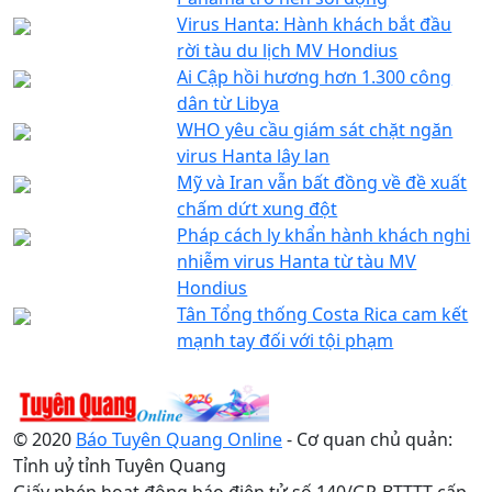
Virus Hanta: Hành khách bắt đầu
rời tàu du lịch MV Hondius
Ai Cập hồi hương hơn 1.300 công
dân từ Libya
WHO yêu cầu giám sát chặt ngăn
virus Hanta lây lan
Mỹ và Iran vẫn bất đồng về đề xuất
chấm dứt xung đột
Pháp cách ly khẩn hành khách nghi
nhiễm virus Hanta từ tàu MV
Hondius
Tân Tổng thống Costa Rica cam kết
mạnh tay đối với tội phạm
© 2020
Báo Tuyên Quang Online
- Cơ quan chủ quản:
Tỉnh uỷ tỉnh Tuyên Quang
Giấy phép hoạt động báo điện tử số 140/GP-BTTTT cấp