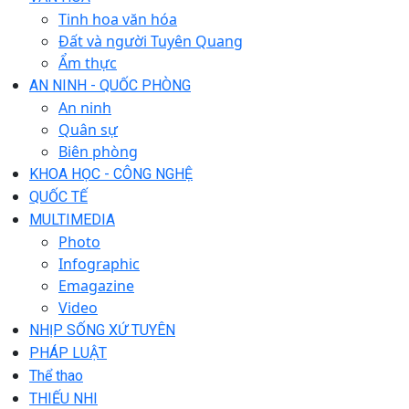
Tinh hoa văn hóa
Đất và người Tuyên Quang
Ẩm thực
AN NINH - QUỐC PHÒNG
An ninh
Quân sự
Biên phòng
KHOA HỌC - CÔNG NGHỆ
QUỐC TẾ
MULTIMEDIA
Photo
Infographic
Emagazine
Video
NHỊP SỐNG XỨ TUYÊN
PHÁP LUẬT
Thể thao
THIẾU NHI