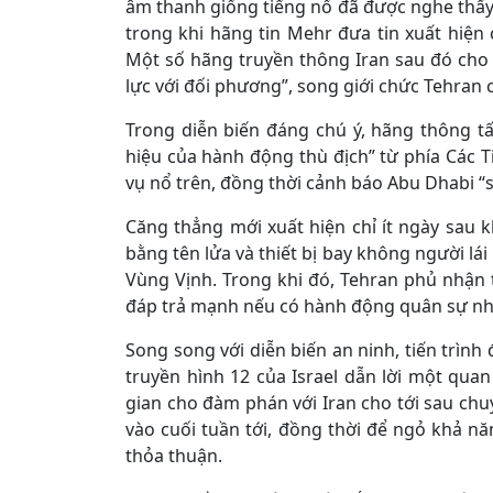
âm thanh giống tiếng nổ đã được nghe thấ
trong khi hãng tin Mehr đưa tin xuất hiệ
Một số hãng truyền thông Iran sau đó cho 
lực với đối phương”, song giới chức Tehran
Trong diễn biến đáng chú ý, hãng thông t
hiệu của hành động thù địch” từ phía Các 
vụ nổ trên, đồng thời cảnh báo Abu Dhabi “s
Căng thẳng mới xuất hiện chỉ ít ngày sau 
bằng tên lửa và thiết bị bay không người lái
Vùng Vịnh. Trong khi đó, Tehran phủ nhận
đáp trả mạnh nếu có hành động quân sự nhằ
Song song với diễn biến an ninh, tiến trình
truyền hình 12 của Israel dẫn lời một qua
gian cho đàm phán với Iran cho tới sau c
vào cuối tuần tới, đồng thời để ngỏ khả 
thỏa thuận.