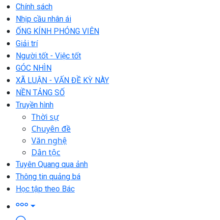
Chính sách
Nhịp cầu nhân ái
ỐNG KÍNH PHÓNG VIÊN
Giải trí
Người tốt - Việc tốt
GÓC NHÌN
XÃ LUẬN - VẤN ĐỀ KỲ NÀY
NỀN TẢNG SỐ
Truyền hình
Thời sự
Chuyên đề
Văn nghệ
Dân tộc
Tuyên Quang qua ảnh
Thông tin quảng bá
Học tập theo Bác