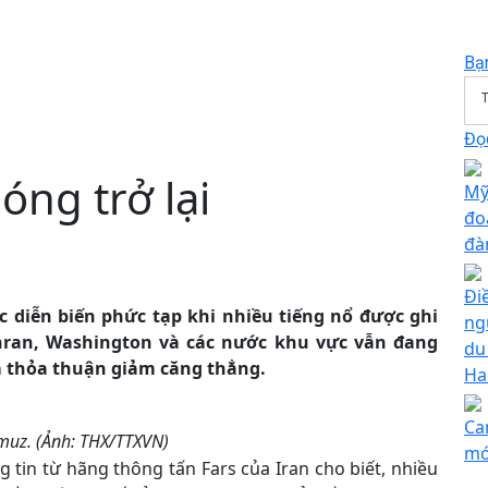
Bạ
T
Đọc
ng trở lại
Mỹ
đo
đà
Đi
tục diễn biến phức tạp khi nhiều tiếng nổ được ghi
ng
hran, Washington và các nước khu vực vẫn đang
du
m thỏa thuận giảm căng thẳng.
Ha
Ca
muz. (Ảnh: THX/TTXVN)
mớ
tin từ hãng thông tấn Fars của Iran cho biết, nhiều