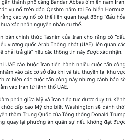
y gần thành phố cảng Bandar Abbas ở miền nam Iran,
n các vụ nổ trên đảo Qeshm nằm tại Eo biển Hormuz.
rằng các vụ nổ có thể liên quan hoạt động “đấu hỏa
 chưa xác nhận nguyên nhân cụ thể.
ấn bán chính thức Tasnim của Iran cho rằng có “dấu
Tiểu vương quốc Arab Thống nhất (UAE) liên quan các
ẽ phải trả giá” nếu các thông tin này được xác nhận.
khi UAE cáo buộc Iran tiến hành nhiều cuộc tấn công
 nhằm vào các cơ sở dầu khí và tàu thuyền tại khu vực
 thực hiện các cuộc tấn công này nhưng cảnh báo sẽ
m vào Iran từ lãnh thổ UAE.
 đàm phán giữa Mỹ và Iran tiếp tục được duy trì. Kênh
n chức cấp cao Mỹ cho biết Washington sẽ dành thời
huyến thăm Trung Quốc của Tổng thống Donald Trump
năng quay lại phương án quân sự nếu không đạt được