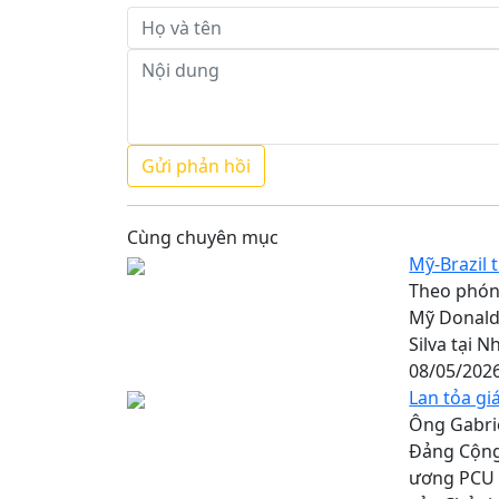
Cùng chuyên mục
Mỹ-Brazil 
Theo phón
Mỹ Donald 
Silva tại N
08/05/202
Lan tỏa gi
Ông Gabri
Đảng Cộng
ương PCU đ