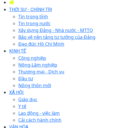
THỜI SỰ - CHÍNH TRỊ
Tin trong tỉnh
Tin trong nước
Xây dựng Đảng - Nhà nước - MTTQ
Bảo vệ nền tảng tư tưởng của Đảng
Đạo đức Hồ Chí Minh
KINH TẾ
Công nghiệp
Nông-Lâm nghiệp
Thương mại - Dịch vụ
Đầu tư
Nông thôn mới
XÃ HỘI
Giáo dục
Y tế
Lao động - việc làm
Cải cách hành chính
VĂN HÓA