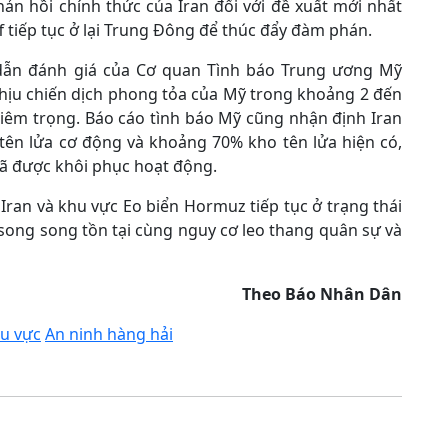
ản hồi chính thức của Iran đối với đề xuất mới nhất
ff tiếp tục ở lại Trung Đông để thúc đẩy đàm phán.
dẫn đánh giá của Cơ quan Tình báo Trung ương Mỹ
 chịu chiến dịch phong tỏa của Mỹ trong khoảng 2 đến
hiêm trọng. Báo cáo tình báo Mỹ cũng nhận định Iran
tên lửa cơ động và khoảng 70% kho tên lửa hiện có,
đã được khôi phục hoạt động.
 Iran và khu vực Eo biển Hormuz tiếp tục ở trạng thái
 song song tồn tại cùng nguy cơ leo thang quân sự và
Theo Báo Nhân Dân
u vực
An ninh hàng hải