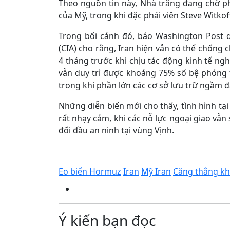
Theo nguồn tin này, Nhà trắng đang chờ ph
của Mỹ, trong khi đặc phái viên Steve Witko
Trong bối cảnh đó, báo Washington Post 
(CIA) cho rằng, Iran hiện vẫn có thể chống
4 tháng trước khi chịu tác động kinh tế ng
vẫn duy trì được khoảng 75% số bệ phóng 
trong khi phần lớn các cơ sở lưu trữ ngầm 
Những diễn biến mới cho thấy, tình hình tại
rất nhạy cảm, khi các nỗ lực ngoại giao vẫn
đối đầu an ninh tại vùng Vịnh.
Eo biển Hormuz
Iran
Mỹ Iran
Căng thẳng kh
Ý kiến bạn đọc