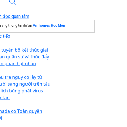
n đọc quan tâm
rang thông tin dự án
Vinhomes Hóc Môn
 tiếp
 tuyên bố kết thúc giai
ạn quân sự và thúc đẩy
m phán hạt nhân
ều tra nguy cơ lây từ
ười sang người trên tàu
 lịch bùng phát virus
ntan
nada có Toàn quyền
i