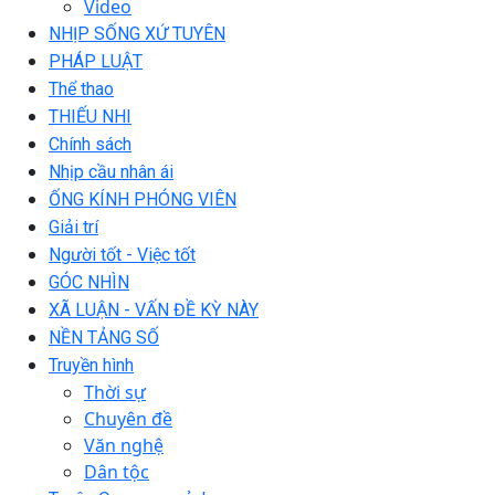
Video
NHỊP SỐNG XỨ TUYÊN
PHÁP LUẬT
Thể thao
THIẾU NHI
Chính sách
Nhịp cầu nhân ái
ỐNG KÍNH PHÓNG VIÊN
Giải trí
Người tốt - Việc tốt
GÓC NHÌN
XÃ LUẬN - VẤN ĐỀ KỲ NÀY
NỀN TẢNG SỐ
Truyền hình
Thời sự
Chuyên đề
Văn nghệ
Dân tộc