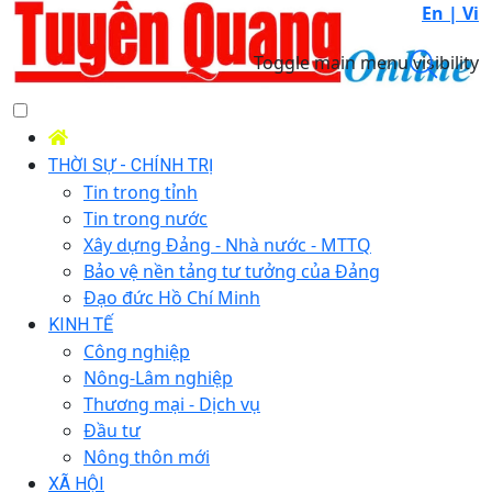
En |
Vi
Toggle main menu visibility
THỜI SỰ - CHÍNH TRỊ
Tin trong tỉnh
Tin trong nước
Xây dựng Đảng - Nhà nước - MTTQ
Bảo vệ nền tảng tư tưởng của Đảng
Đạo đức Hồ Chí Minh
KINH TẾ
Công nghiệp
Nông-Lâm nghiệp
Thương mại - Dịch vụ
Đầu tư
Nông thôn mới
XÃ HỘI