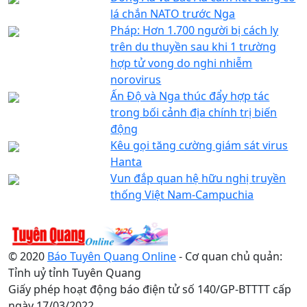
lá chắn NATO trước Nga
Pháp: Hơn 1.700 người bị cách ly
trên du thuyền sau khi 1 trường
hợp tử vong do nghi nhiễm
norovirus
Ấn Độ và Nga thúc đẩy hợp tác
trong bối cảnh địa chính trị biến
động
Kêu gọi tăng cường giám sát virus
Hanta
Vun đắp quan hệ hữu nghị truyền
thống Việt Nam-Campuchia
© 2020
Báo Tuyên Quang Online
- Cơ quan chủ quản:
Tỉnh uỷ tỉnh Tuyên Quang
Giấy phép hoạt động báo điện tử số 140/GP-BTTTT cấp
ngày 17/03/2022