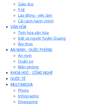
Giáo dục
Y tế
Lao động - việc làm
Cải cách hành chính
VĂN HÓA
Tinh hoa văn hóa
Đất và người Tuyên Quang
Ẩm thực
AN NINH - QUỐC PHÒNG
An ninh
Quân sự
Biên phòng
KHOA HỌC - CÔNG NGHỆ
QUỐC TẾ
MULTIMEDIA
Photo
Infographic
Emagazine