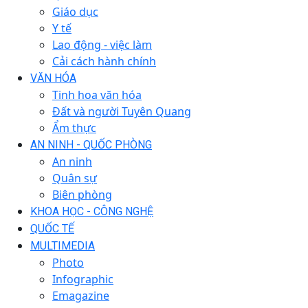
Giáo dục
Y tế
Lao động - việc làm
Cải cách hành chính
VĂN HÓA
Tinh hoa văn hóa
Đất và người Tuyên Quang
Ẩm thực
AN NINH - QUỐC PHÒNG
An ninh
Quân sự
Biên phòng
KHOA HỌC - CÔNG NGHỆ
QUỐC TẾ
MULTIMEDIA
Photo
Infographic
Emagazine