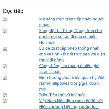
Đọc tiếp
Mỹ nâng mức trần tiếp nhận người
tị nạn
Xung đột tại Trung Đông: Iran cho
phép một số tàu đi qua eo biển
Hormuz
EU đề xuất cấp phép thống nhất
cho vệ tinh kết nối trực tiếp với điện
thoại di động
Căng thẳng leo thang ở biên giới
Israel-Liban
Định hướng phát triển quan hệ Việt
Nam-Philippines trong giai đoạn
mới
Triều Tiên thử vũ khí mới
Việt Nam kiên định cam kết đối với
Hiến chương Liên hợp quốc, luật