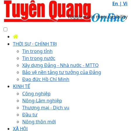
En |
Vi
Toggle main menu visibility
THỜI SỰ - CHÍNH TRỊ
Tin trong tỉnh
Tin trong nước
Xây dựng Đảng - Nhà nước - MTTQ
Bảo vệ nền tảng tư tưởng của Đảng
Đạo đức Hồ Chí Minh
KINH TẾ
Công nghiệp
Nông-Lâm nghiệp
Thương mại - Dịch vụ
Đầu tư
Nông thôn mới
XÃ HỘI