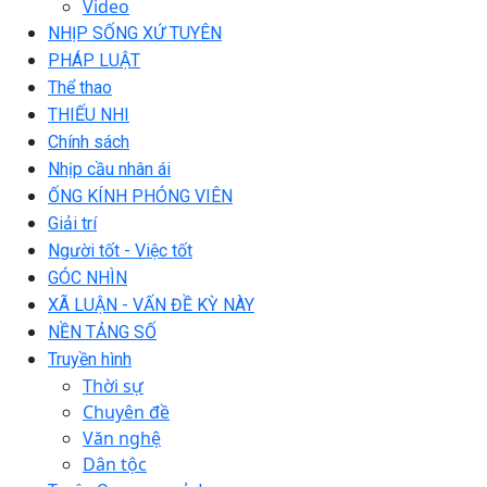
Video
NHỊP SỐNG XỨ TUYÊN
PHÁP LUẬT
Thể thao
THIẾU NHI
Chính sách
Nhịp cầu nhân ái
ỐNG KÍNH PHÓNG VIÊN
Giải trí
Người tốt - Việc tốt
GÓC NHÌN
XÃ LUẬN - VẤN ĐỀ KỲ NÀY
NỀN TẢNG SỐ
Truyền hình
Thời sự
Chuyên đề
Văn nghệ
Dân tộc