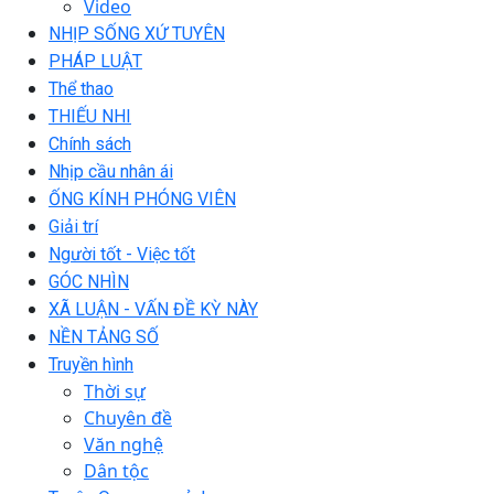
Video
NHỊP SỐNG XỨ TUYÊN
PHÁP LUẬT
Thể thao
THIẾU NHI
Chính sách
Nhịp cầu nhân ái
ỐNG KÍNH PHÓNG VIÊN
Giải trí
Người tốt - Việc tốt
GÓC NHÌN
XÃ LUẬN - VẤN ĐỀ KỲ NÀY
NỀN TẢNG SỐ
Truyền hình
Thời sự
Chuyên đề
Văn nghệ
Dân tộc