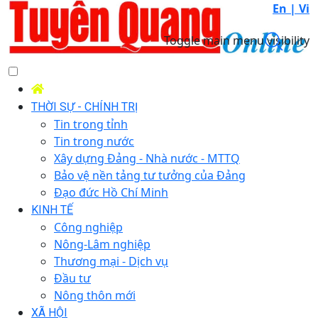
En |
Vi
Toggle main menu visibility
THỜI SỰ - CHÍNH TRỊ
Tin trong tỉnh
Tin trong nước
Xây dựng Đảng - Nhà nước - MTTQ
Bảo vệ nền tảng tư tưởng của Đảng
Đạo đức Hồ Chí Minh
KINH TẾ
Công nghiệp
Nông-Lâm nghiệp
Thương mại - Dịch vụ
Đầu tư
Nông thôn mới
XÃ HỘI