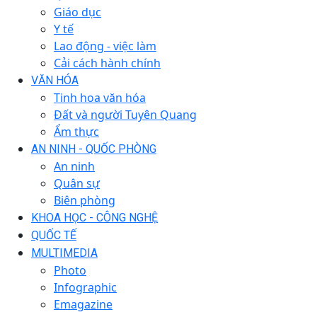
Giáo dục
Y tế
Lao động - việc làm
Cải cách hành chính
VĂN HÓA
Tinh hoa văn hóa
Đất và người Tuyên Quang
Ẩm thực
AN NINH - QUỐC PHÒNG
An ninh
Quân sự
Biên phòng
KHOA HỌC - CÔNG NGHỆ
QUỐC TẾ
MULTIMEDIA
Photo
Infographic
Emagazine