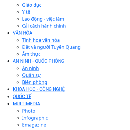
Giáo dục
Y tế
Lao động - việc làm
Cải cách hành chính
VĂN HÓA
Tinh hoa văn hóa
Đất và người Tuyên Quang
Ẩm thực
AN NINH - QUỐC PHÒNG
An ninh
Quân sự
Biên phòng
KHOA HỌC - CÔNG NGHỆ
QUỐC TẾ
MULTIMEDIA
Photo
Infographic
Emagazine