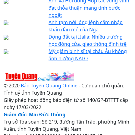
Anh và Hội đồng Hợp tác vùng Vịnh
đạt thỏa thuận mang tính bước
ngoặt
Anh tạm nới lỏng lệnh cấm nhập
khẩu dầu mỏ của Nga
Động đất tại Italia: Nhiều trường
học đóng cửa, giao thông đình trệ
Mỹ giảm binh sĩ tại châu Âu không
ảnh hưởng NATO
© 2020
Báo Tuyên Quang Online
- Cơ quan chủ quản:
Tỉnh uỷ tỉnh Tuyên Quang
Giấy phép hoạt động báo điện tử số 140/GP-BTTTT cấp
ngày 17/03/2022
Giám đốc: Mai Đức Thông
Trụ sở Tòa soạn: Số 219, đường Tân Trào, phường Minh
Xuân, tỉnh Tuyên Quang, Việt Nam.