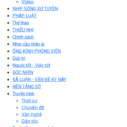
Video
NHỊP SỐNG XỨ TUYÊN
PHÁP LUẬT
Thể thao
THIẾU NHI
Chính sách
Nhịp cầu nhân ái
ỐNG KÍNH PHÓNG VIÊN
Giải trí
Người tốt - Việc tốt
GÓC NHÌN
XÃ LUẬN - VẤN ĐỀ KỲ NÀY
NỀN TẢNG SỐ
Truyền hình
Thời sự
Chuyên đề
Văn nghệ
Dân tộc