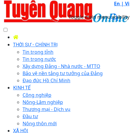
En |
Vi
Toggle main menu visibility
THỜI SỰ - CHÍNH TRỊ
Tin trong tỉnh
Tin trong nước
Xây dựng Đảng - Nhà nước - MTTQ
Bảo vệ nền tảng tư tưởng của Đảng
Đạo đức Hồ Chí Minh
KINH TẾ
Công nghiệp
Nông-Lâm nghiệp
Thương mại - Dịch vụ
Đầu tư
Nông thôn mới
XÃ HỘI